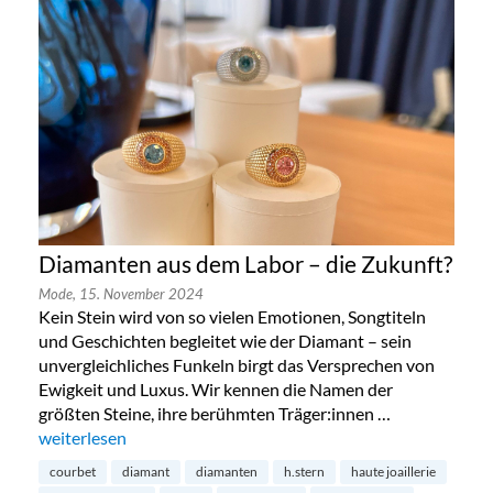
Diamanten aus dem Labor – die Zukunft?
Mode,
15. November 2024
Kein Stein wird von so vielen Emotionen, Songtiteln
und Geschichten begleitet wie der Diamant – sein
unvergleichliches Funkeln birgt das Versprechen von
Ewigkeit und Luxus. Wir kennen die Namen der
größten Steine, ihre berühmten Träger:innen …
„Diamanten aus dem Labor – die Zukunft?“
weiterlesen
courbet
diamant
diamanten
h.stern
haute joaillerie