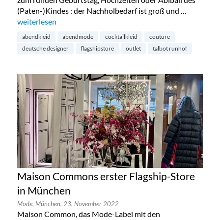
(Paten-)Kindes : der Nachholbedarf ist groß und …
„Talbot Runhof Outlet in München“
weiterlesen
abendkleid
abendmode
cocktailkleid
couture
deutsche designer
flagshipstore
outlet
talbot runhof
Maison Commons erster Flagship-Store
in München
Mode,
München,
23. November 2022
Maison Common, das Mode-Label mit den