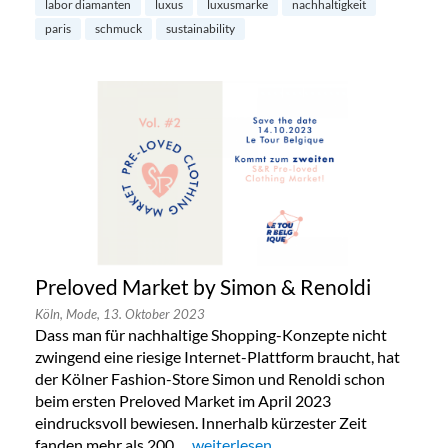
labor diamanten
luxus
luxusmarke
nachhaltigkeit
paris
schmuck
sustainability
Preloved Market by Simon & Renoldi
Köln,
Mode,
13. Oktober 2023
Dass man für nachhaltige Shopping-Konzepte nicht
zwingend eine riesige Internet-Plattform braucht, hat
der Kölner Fashion-Store Simon und Renoldi schon
beim ersten Preloved Market im April 2023
eindrucksvoll bewiesen. Innerhalb kürzester Zeit
fanden mehr als 200 …
„Preloved Market by Simon & Renold
weiterlesen