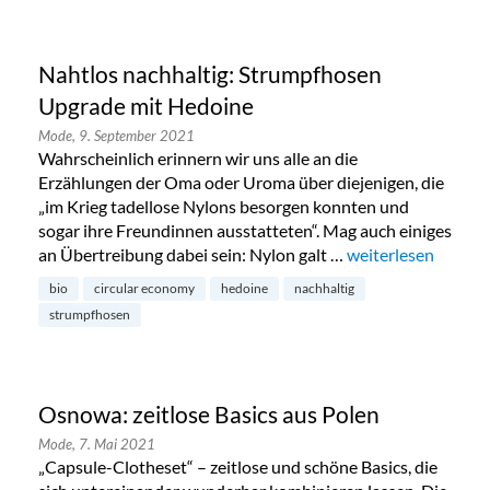
Nahtlos nachhaltig: Strumpfhosen
Upgrade mit Hedoine
Mode,
9. September 2021
Wahrscheinlich erinnern wir uns alle an die
Erzählungen der Oma oder Uroma über diejenigen, die
„im Krieg tadellose Nylons besorgen konnten und
sogar ihre Freundinnen ausstatteten“. Mag auch einiges
an Übertreibung dabei sein: Nylon galt …
„Nahtlos nachhalt
weiterlesen
bio
circular economy
hedoine
nachhaltig
strumpfhosen
Osnowa: zeitlose Basics aus Polen
Mode,
7. Mai 2021
„Capsule-Clotheset“ – zeitlose und schöne Basics, die