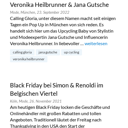
Veronika Heilbrunner & Jana Gutsche
Mode,
München,
23. September 2022
Calling Gloria, unter diesem Namen macht seit einigen
Tagen ein Pop Up in München von sich reden. Es
handelt sich hier um das Upcycling Baby von Stylistin
und Modeexpertin Jana Gutsche und Influencerin
Veronika Heilbrunner. In liebevoller …
„Calling Gloria – Upc
weiterlesen
calling gloria
jana gutsche
up cycling
veronika heilbrunner
Black Friday bei Simon & Renoldi im
Belgischen Viertel
Köln,
Mode,
26. November 2021
Am heutigen Black Friday locken die Geschäfte und
Onlinehändler mit großen Rabatten und tollen
Angeboten. Traditionell läutet der Freitag nach
Thanksgiving in den USA den Start der