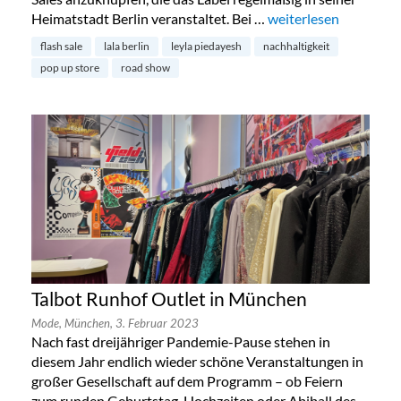
Heimatstadt Berlin veranstaltet. Bei …
„lala Berlin begibt sic
weiterlesen
flash sale
lala berlin
leyla piedayesh
nachhaltigkeit
pop up store
road show
Talbot Runhof Outlet in München
Mode,
München,
3. Februar 2023
Nach fast dreijähriger Pandemie-Pause stehen in
diesem Jahr endlich wieder schöne Veranstaltungen in
großer Gesellschaft auf dem Programm – ob Feiern
zum runden Geburtstag, Hochzeiten oder Abiball des