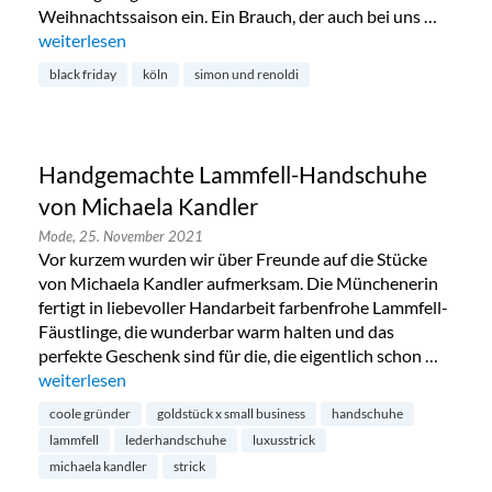
Weihnachtssaison ein. Ein Brauch, der auch bei uns …
„Black Friday bei Simon & Renoldi im Belgischen Viertel“
weiterlesen
black friday
köln
simon und renoldi
Handgemachte Lammfell-Handschuhe
von Michaela Kandler
Mode,
25. November 2021
Vor kurzem wurden wir über Freunde auf die Stücke
von Michaela Kandler aufmerksam. Die Münchenerin
fertigt in liebevoller Handarbeit farbenfrohe Lammfell-
Fäustlinge, die wunderbar warm halten und das
perfekte Geschenk sind für die, die eigentlich schon …
„Handgemachte Lammfell-Handschuhe von Michaela Kandl
weiterlesen
coole gründer
goldstück x small business
handschuhe
lammfell
lederhandschuhe
luxusstrick
michaela kandler
strick