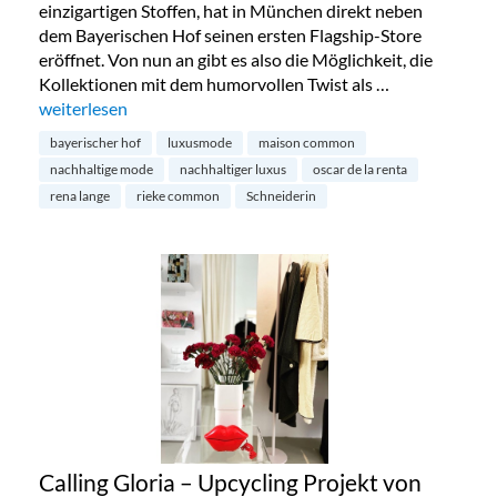
einzigartigen Stoffen, hat in München direkt neben
dem Bayerischen Hof seinen ersten Flagship-Store
eröffnet. Von nun an gibt es also die Möglichkeit, die
Kollektionen mit dem humorvollen Twist als …
„Maison Commons erster Flagship-Store in München“
weiterlesen
bayerischer hof
luxusmode
maison common
nachhaltige mode
nachhaltiger luxus
oscar de la renta
rena lange
rieke common
Schneiderin
Calling Gloria – Upcycling Projekt von