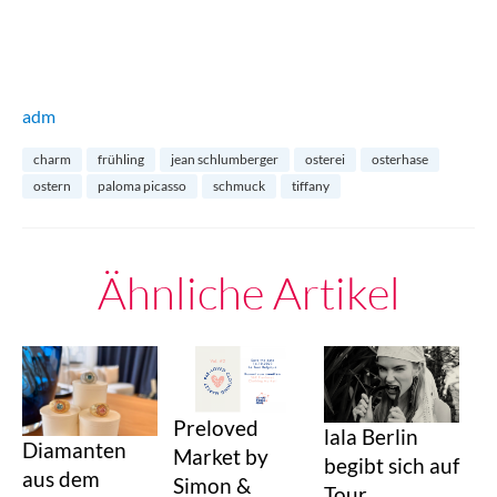
adm
charm
frühling
jean schlumberger
osterei
osterhase
ostern
paloma picasso
schmuck
tiffany
Ähnliche Artikel
Preloved
lala Berlin
Diamanten
Market by
begibt sich auf
aus dem
Simon &
Tour