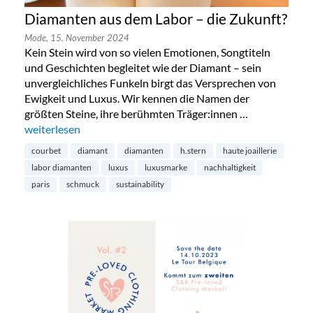
Diamanten aus dem Labor – die Zukunft?
Mode,
15. November 2024
Kein Stein wird von so vielen Emotionen, Songtiteln
und Geschichten begleitet wie der Diamant – sein
unvergleichliches Funkeln birgt das Versprechen von
Ewigkeit und Luxus. Wir kennen die Namen der
größten Steine, ihre berühmten Träger:innen …
„Diamanten aus dem Labor – die Zukunft?“
weiterlesen
courbet
diamant
diamanten
h.stern
haute joaillerie
labor diamanten
luxus
luxusmarke
nachhaltigkeit
paris
schmuck
sustainability