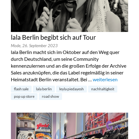
lala Berlin begibt sich auf Tour
Mode,
26. September 2023
lala Berlin macht sich im Oktober auf den Weg quer
durch Deutschland, um seine Community
kennenzulernen und an die großen Erfolge der Archive
Sales anzuknüpfen, die das Label regelmäßig in seiner
Heimatstadt Berlin veranstaltet. Bei …
„lala Berlin begibt sic
weiterlesen
flash sale
lala berlin
leyla piedayesh
nachhaltigkeit
pop up store
road show