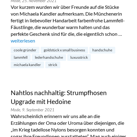
Mode,
25. November 2021
Vor kurzem wurden wir über Freunde auf die Stücke
von Michaela Kandler aufmerksam. Die Münchenerin
fertigt in liebevoller Handarbeit farbenfrohe Lammfell-
Fäustlinge, die wunderbar warm halten und das
perfekte Geschenk sind für die, die eigentlich schon …
„Handgemachte Lammfell-Handschuhe von Michaela Kandl
weiterlesen
coole gründer
goldstück x small business
handschuhe
lammfell
lederhandschuhe
luxusstrick
michaela kandler
strick
Nahtlos nachhaltig: Strumpfhosen
Upgrade mit Hedoine
Mode,
9. September 2021
Wahrscheinlich erinnern wir uns alle an die
Erzählungen der Oma oder Uroma über diejenigen, die
„im Krieg tadellose Nylons besorgen konnten und
sogar ihre Freundinnen ausstatteten“. Mag auch einiges