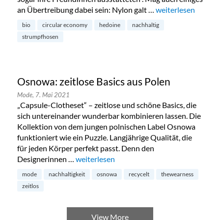
an Übertreibung dabei sein: Nylon galt …
„Nahtlos nachhalt
weiterlesen
bio
circular economy
hedoine
nachhaltig
strumpfhosen
Osnowa: zeitlose Basics aus Polen
Mode,
7. Mai 2021
„Capsule-Clotheset“ – zeitlose und schöne Basics, die
sich untereinander wunderbar kombinieren lassen. Die
Kollektion von dem jungen polnischen Label Osnowa
funktioniert wie ein Puzzle. Langjährige Qualität, die
für jeden Körper perfekt passt. Denn den
Designerinnen …
„Osnowa: zeitlose Basics aus Polen“
weiterlesen
mode
nachhaltigkeit
osnowa
recycelt
thewearness
zeitlos
View More