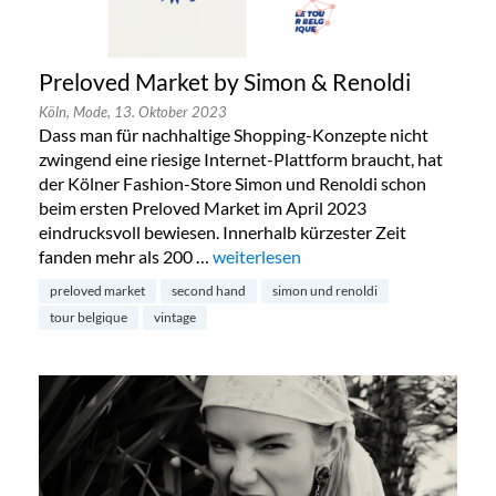
Preloved Market by Simon & Renoldi
Köln,
Mode,
13. Oktober 2023
Dass man für nachhaltige Shopping-Konzepte nicht
zwingend eine riesige Internet-Plattform braucht, hat
der Kölner Fashion-Store Simon und Renoldi schon
beim ersten Preloved Market im April 2023
eindrucksvoll bewiesen. Innerhalb kürzester Zeit
fanden mehr als 200 …
„Preloved Market by Simon & Renold
weiterlesen
preloved market
second hand
simon und renoldi
tour belgique
vintage