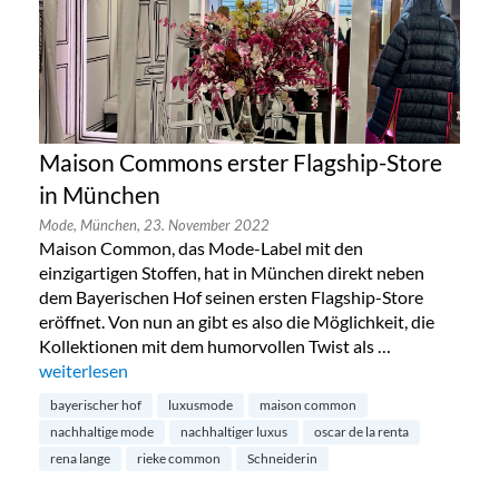
Maison Commons erster Flagship-Store
in München
Mode,
München,
23. November 2022
Maison Common, das Mode-Label mit den
einzigartigen Stoffen, hat in München direkt neben
dem Bayerischen Hof seinen ersten Flagship-Store
eröffnet. Von nun an gibt es also die Möglichkeit, die
Kollektionen mit dem humorvollen Twist als …
„Maison Commons erster Flagship-Store in München“
weiterlesen
bayerischer hof
luxusmode
maison common
nachhaltige mode
nachhaltiger luxus
oscar de la renta
rena lange
rieke common
Schneiderin