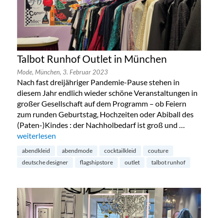
Talbot Runhof Outlet in München
Mode,
München,
3. Februar 2023
Nach fast dreijähriger Pandemie-Pause stehen in
diesem Jahr endlich wieder schöne Veranstaltungen in
großer Gesellschaft auf dem Programm – ob Feiern
zum runden Geburtstag, Hochzeiten oder Abiball des
(Paten-)Kindes : der Nachholbedarf ist groß und …
„Talbot Runhof Outlet in München“
weiterlesen
abendkleid
abendmode
cocktailkleid
couture
deutsche designer
flagshipstore
outlet
talbot runhof