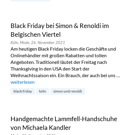
Black Friday bei Simon & Renoldi im
Belgischen Viertel
Köln,
Mode,
26. November 2021
Am heutigen Black Friday locken die Geschäfte und
Onlinehändler mit großen Rabatten und tollen
Angeboten. Traditionell läutet der Freitag nach
Thanksgiving in den USA den Start der
Weihnachtssaison ein. Ein Brauch, der auch bei uns …
„Black Friday bei Simon & Renoldi im Belgischen Viertel“
weiterlesen
black friday
köln
simon und renoldi
Handgemachte Lammfell-Handschuhe
von Michaela Kandler