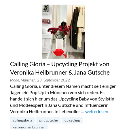
Calling Gloria – Upcycling Projekt von
Veronika Heilbrunner & Jana Gutsche
Mode,
München,
23. September 2022
Calling Gloria, unter diesem Namen macht seit einigen
Tagen ein Pop Up in München von sich reden. Es
handelt sich hier um das Upcycling Baby von Stylistin
und Modeexpertin Jana Gutsche und Influencerin
Veronika Heilbrunner. In liebevoller …
„Calling Gloria – Upc
weiterlesen
calling gloria
jana gutsche
up cycling
veronika heilbrunner