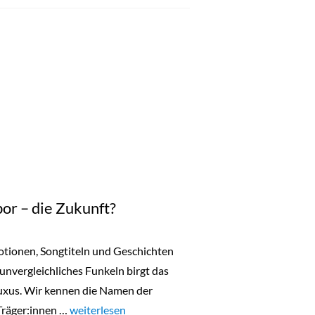
or – die Zukunft?
motionen, Songtiteln und Geschichten
 unvergleichliches Funkeln birgt das
uxus. Wir kennen die Namen der
Träger:innen …
„Diamanten aus dem Labor – die Zukunft?“
weiterlesen