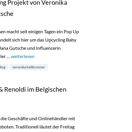
ing Projekt von Veronika
tsche
men macht seit einigen Tagen ein Pop Up
ndelt sich hier um das Upcycling Baby
Jana Gutsche und Influencerin
ller …
„Calling Gloria – Upcycling Projekt von Veronika Heilbrunn
weiterlesen
ling
veronika heilbrunner
 & Renoldi im Belgischen
 die Geschäfte und Onlinehändler mit
oten. Traditionell läutet der Freitag