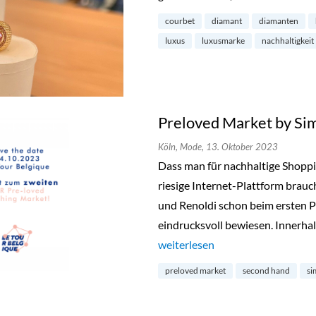
courbet
diamant
diamanten
luxus
luxusmarke
nachhaltigkeit
Preloved Market by Si
Köln,
Mode,
13. Oktober 2023
Dass man für nachhaltige Shopp
riesige Internet-Plattform brauc
und Renoldi schon beim ersten P
eindrucksvoll bewiesen. Innerhal
„Preloved Market by Simon & Re
weiterlesen
preloved market
second hand
si