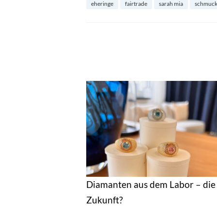
eheringe
fairtrade
sarah mia
schmuc
Diamanten aus dem Labor – die
Zukunft?