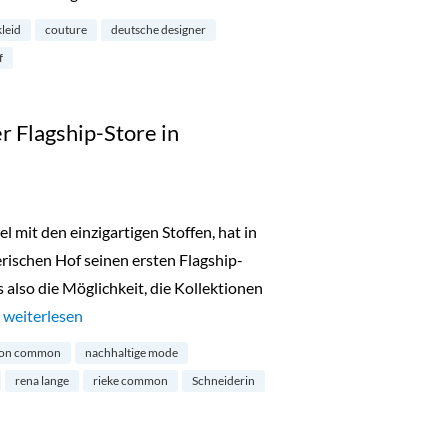
kleid
couture
deutsche designer
f
 Flagship-Store in
it den einzigartigen Stoffen, hat in
ischen Hof seinen ersten Flagship-
s also die Möglichkeit, die Kollektionen
…
„Maison Commons erster Flagship-Store in München“
weiterlesen
son common
nachhaltige mode
rena lange
rieke common
Schneiderin