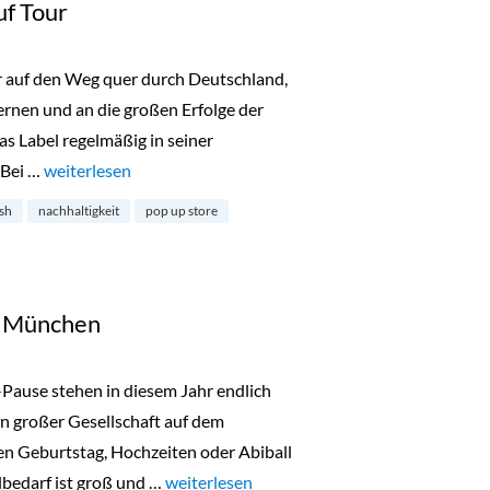
uf Tour
er auf den Weg quer durch Deutschland,
nen und an die großen Erfolge der
as Label regelmäßig in seiner
 Bei …
„lala Berlin begibt sich auf Tour“
weiterlesen
esh
nachhaltigkeit
pop up store
in München
-Pause stehen in diesem Jahr endlich
n großer Gesellschaft auf dem
n Geburtstag, Hochzeiten oder Abiball
lbedarf ist groß und …
„Talbot Runhof Outlet in München“
weiterlesen