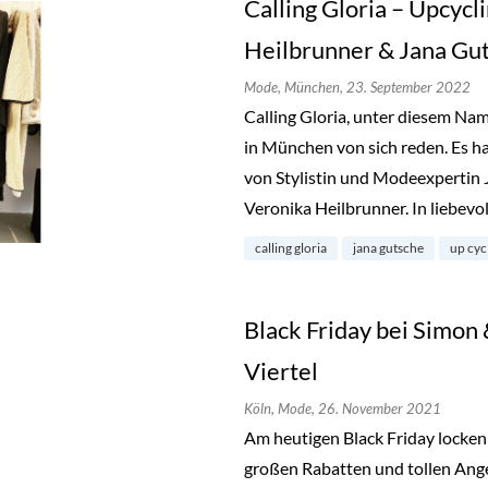
Calling Gloria – Upcycl
Heilbrunner & Jana Gu
Mode,
München,
23. September 2022
Calling Gloria, unter diesem Na
in München von sich reden. Es ha
von Stylistin und Modeexpertin 
Veronika Heilbrunner. In liebevo
calling gloria
jana gutsche
up cyc
Black Friday bei Simon
Viertel
Köln,
Mode,
26. November 2021
Am heutigen Black Friday locken
großen Rabatten und tollen Angeb