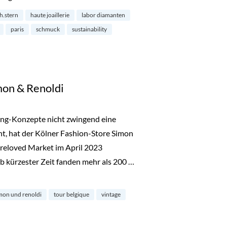
h.stern
haute joaillerie
labor diamanten
paris
schmuck
sustainability
mon & Renoldi
ing-Konzepte nicht zwingend eine
ht, hat der Kölner Fashion-Store Simon
reloved Market im April 2023
b kürzester Zeit fanden mehr als 200 …
noldi“
mon und renoldi
tour belgique
vintage