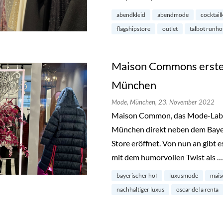
abendkleid
abendmode
cocktail
flagshipstore
outlet
talbot runho
Maison Commons erster
München
Mode,
München,
23. November 2022
Maison Common, das Mode-Label m
München direkt neben dem Bayer
Store eröffnet. Von nun an gibt e
mit dem humorvollen Twist als 
bayerischer hof
luxusmode
mai
nachhaltiger luxus
oscar de la renta