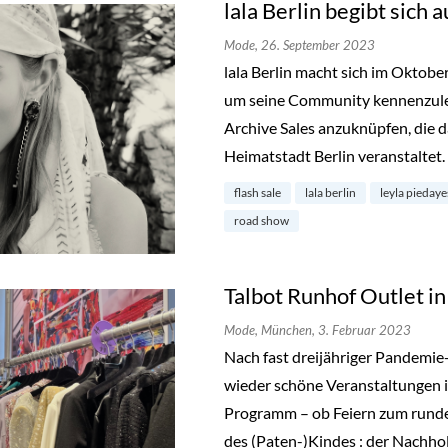
lala Berlin begibt sich a
Mode,
26. September 2023
lala Berlin macht sich im Oktob
um seine Community kennenzuler
Archive Sales anzuknüpfen, die d
Heimatstadt Berlin veranstaltet.
flash sale
lala berlin
leyla pieday
road show
Talbot Runhof Outlet 
Mode,
München,
3. Februar 2023
Nach fast dreijähriger Pandemie
wieder schöne Veranstaltungen i
Programm – ob Feiern zum runde
des (Paten-)Kindes : der Nachho