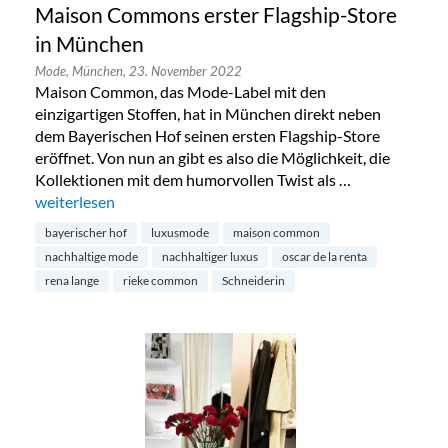
Maison Commons erster Flagship-Store
in München
Mode,
München,
23. November 2022
Maison Common, das Mode-Label mit den
einzigartigen Stoffen, hat in München direkt neben
dem Bayerischen Hof seinen ersten Flagship-Store
eröffnet. Von nun an gibt es also die Möglichkeit, die
Kollektionen mit dem humorvollen Twist als …
„Maison Commons erster Flagship-Store in München“
weiterlesen
bayerischer hof
luxusmode
maison common
nachhaltige mode
nachhaltiger luxus
oscar de la renta
rena lange
rieke common
Schneiderin