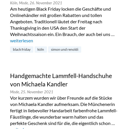
Köln,
Mode,
26. November 2021
Am heutigen Black Friday locken die Geschäfte und
Onlinehändler mit großen Rabatten und tollen
Angeboten. Traditionell läutet der Freitag nach
Thanksgiving in den USA den Start der
Weihnachtssaison ein. Ein Brauch, der auch bei uns …
„Black Friday bei Simon & Renoldi im Belgischen Viertel“
weiterlesen
black friday
köln
simon und renoldi
Handgemachte Lammfell-Handschuhe
von Michaela Kandler
Mode,
25. November 2021
Vor kurzem wurden wir über Freunde auf die Stücke
von Michaela Kandler aufmerksam. Die Münchenerin
fertigt in liebevoller Handarbeit farbenfrohe Lammfell-
Fäustlinge, die wunderbar warm halten und das
perfekte Geschenk sind für die, die eigentlich schon …