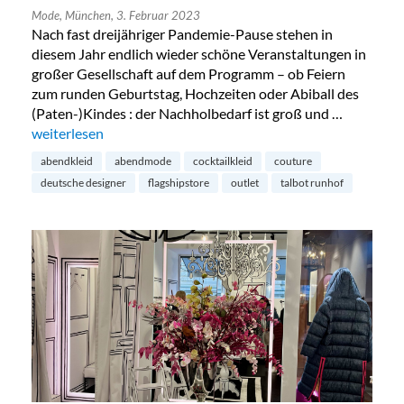
Mode,
München,
3. Februar 2023
Nach fast dreijähriger Pandemie-Pause stehen in
diesem Jahr endlich wieder schöne Veranstaltungen in
großer Gesellschaft auf dem Programm – ob Feiern
zum runden Geburtstag, Hochzeiten oder Abiball des
(Paten-)Kindes : der Nachholbedarf ist groß und …
„Talbot Runhof Outlet in München“
weiterlesen
abendkleid
abendmode
cocktailkleid
couture
deutsche designer
flagshipstore
outlet
talbot runhof