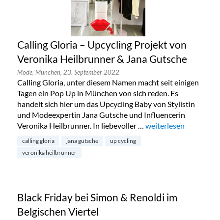
Calling Gloria – Upcycling Projekt von
Veronika Heilbrunner & Jana Gutsche
Mode,
München,
23. September 2022
Calling Gloria, unter diesem Namen macht seit einigen
Tagen ein Pop Up in München von sich reden. Es
handelt sich hier um das Upcycling Baby von Stylistin
und Modeexpertin Jana Gutsche und Influencerin
Veronika Heilbrunner. In liebevoller …
„Calling Gloria – Upc
weiterlesen
calling gloria
jana gutsche
up cycling
veronika heilbrunner
Black Friday bei Simon & Renoldi im
Belgischen Viertel