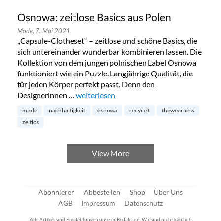
Osnowa: zeitlose Basics aus Polen
Mode,
7. Mai 2021
„Capsule-Clotheset“ – zeitlose und schöne Basics, die
sich untereinander wunderbar kombinieren lassen. Die
Kollektion von dem jungen polnischen Label Osnowa
funktioniert wie ein Puzzle. Langjährige Qualität, die
für jeden Körper perfekt passt. Denn den
Designerinnen …
„Osnowa: zeitlose Basics aus Polen“
weiterlesen
mode
nachhaltigkeit
osnowa
recycelt
thewearness
zeitlos
View More
Abonnieren
Abbestellen
Shop
Über Uns
AGB
Impressum
Datenschutz
Alle Artikel sind Empfehlungen unserer Redaktion. Wir sind nicht käuflich