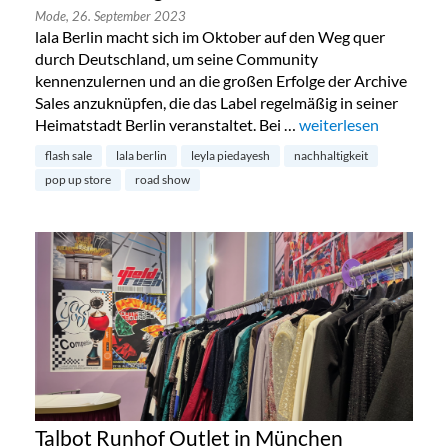
Mode,
26. September 2023
lala Berlin macht sich im Oktober auf den Weg quer
durch Deutschland, um seine Community
kennenzulernen und an die großen Erfolge der Archive
Sales anzuknüpfen, die das Label regelmäßig in seiner
Heimatstadt Berlin veranstaltet. Bei …
„lala Berlin begibt sic
weiterlesen
flash sale
lala berlin
leyla piedayesh
nachhaltigkeit
pop up store
road show
Talbot Runhof Outlet in München