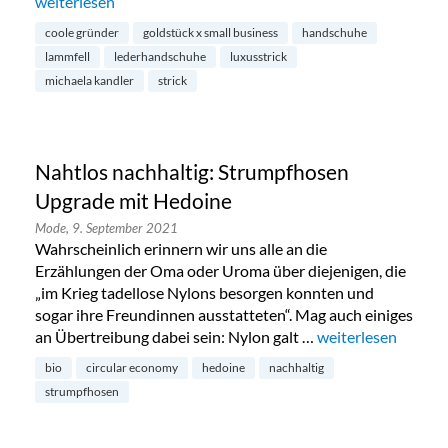
„Handgemachte Lammfell-Handschuhe von Michaela Kandl
weiterlesen
coole gründer
goldstück x small business
handschuhe
lammfell
lederhandschuhe
luxusstrick
michaela kandler
strick
Nahtlos nachhaltig: Strumpfhosen
Upgrade mit Hedoine
Mode,
9. September 2021
Wahrscheinlich erinnern wir uns alle an die
Erzählungen der Oma oder Uroma über diejenigen, die
„im Krieg tadellose Nylons besorgen konnten und
sogar ihre Freundinnen ausstatteten“. Mag auch einiges
an Übertreibung dabei sein: Nylon galt …
„Nahtlos nachhalt
weiterlesen
bio
circular economy
hedoine
nachhaltig
strumpfhosen