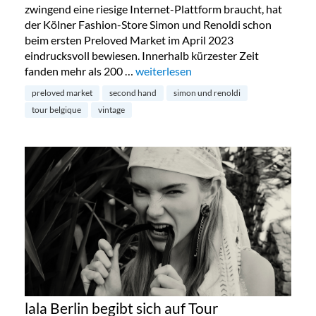
zwingend eine riesige Internet-Plattform braucht, hat
der Kölner Fashion-Store Simon und Renoldi schon
beim ersten Preloved Market im April 2023
eindrucksvoll bewiesen. Innerhalb kürzester Zeit
fanden mehr als 200 …
„Preloved Market by Simon & Renold
weiterlesen
preloved market
second hand
simon und renoldi
tour belgique
vintage
lala Berlin begibt sich auf Tour