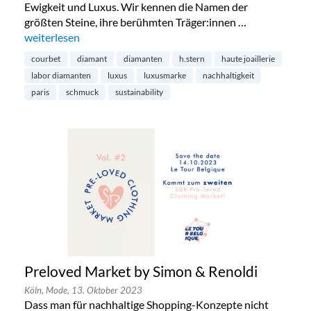
Ewigkeit und Luxus. Wir kennen die Namen der
größten Steine, ihre berühmten Träger:innen …
„Diamanten aus dem Labor – die Zukunft?“
weiterlesen
courbet
diamant
diamanten
h.stern
haute joaillerie
labor diamanten
luxus
luxusmarke
nachhaltigkeit
paris
schmuck
sustainability
Preloved Market by Simon & Renoldi
Köln,
Mode,
13. Oktober 2023
Dass man für nachhaltige Shopping-Konzepte nicht