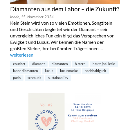
Diamanten aus dem Labor – die Zukunft?
Mode,
15. November 2024
Kein Stein wird von so vielen Emotionen, Songtiteln
und Geschichten begleitet wie der Diamant – sein
unvergleichliches Funkeln birgt das Versprechen von
Ewigkeit und Luxus. Wir kennen die Namen der
größten Steine, ihre berühmten Träger:innen …
„Diamanten aus dem Labor – die Zukunft?“
weiterlesen
courbet
diamant
diamanten
h.stern
haute joaillerie
labor diamanten
luxus
luxusmarke
nachhaltigkeit
paris
schmuck
sustainability