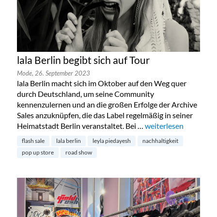
lala Berlin begibt sich auf Tour
Mode,
26. September 2023
lala Berlin macht sich im Oktober auf den Weg quer
durch Deutschland, um seine Community
kennenzulernen und an die großen Erfolge der Archive
Sales anzuknüpfen, die das Label regelmäßig in seiner
Heimatstadt Berlin veranstaltet. Bei …
„lala Berlin begibt sic
weiterlesen
flash sale
lala berlin
leyla piedayesh
nachhaltigkeit
pop up store
road show