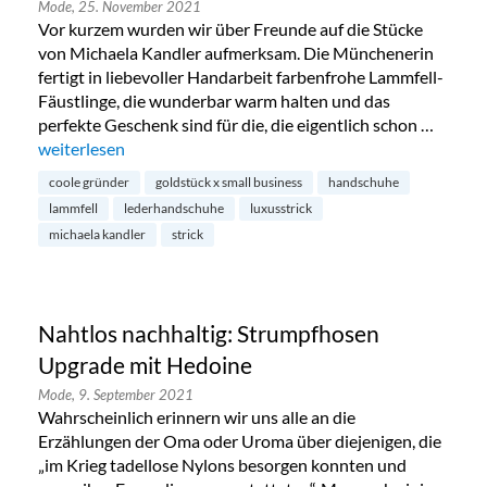
Mode,
25. November 2021
Vor kurzem wurden wir über Freunde auf die Stücke
von Michaela Kandler aufmerksam. Die Münchenerin
fertigt in liebevoller Handarbeit farbenfrohe Lammfell-
Fäustlinge, die wunderbar warm halten und das
perfekte Geschenk sind für die, die eigentlich schon …
„Handgemachte Lammfell-Handschuhe von Michaela Kandl
weiterlesen
coole gründer
goldstück x small business
handschuhe
lammfell
lederhandschuhe
luxusstrick
michaela kandler
strick
Nahtlos nachhaltig: Strumpfhosen
Upgrade mit Hedoine
Mode,
9. September 2021
Wahrscheinlich erinnern wir uns alle an die
Erzählungen der Oma oder Uroma über diejenigen, die
„im Krieg tadellose Nylons besorgen konnten und