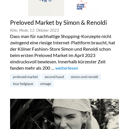
Preloved Market by Simon & Renoldi
Köln,
Mode,
13. Oktober 2023
Dass man für nachhaltige Shopping-Konzepte nicht
zwingend eine riesige Internet-Plattform braucht, hat
der Kölner Fashion-Store Simon und Renoldi schon
beim ersten Preloved Market im April 2023
eindrucksvoll bewiesen. Innerhalb kürzester Zeit
fanden mehr als 200 …
„Preloved Market by Simon & Renold
weiterlesen
preloved market
second hand
simon und renoldi
tour belgique
vintage