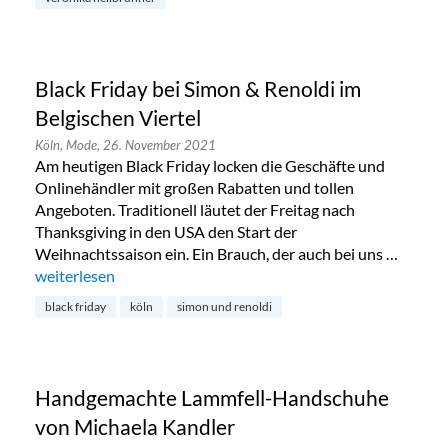
Black Friday bei Simon & Renoldi im
Belgischen Viertel
Köln,
Mode,
26. November 2021
Am heutigen Black Friday locken die Geschäfte und
Onlinehändler mit großen Rabatten und tollen
Angeboten. Traditionell läutet der Freitag nach
Thanksgiving in den USA den Start der
Weihnachtssaison ein. Ein Brauch, der auch bei uns …
„Black Friday bei Simon & Renoldi im Belgischen Viertel“
weiterlesen
black friday
köln
simon und renoldi
Handgemachte Lammfell-Handschuhe
von Michaela Kandler