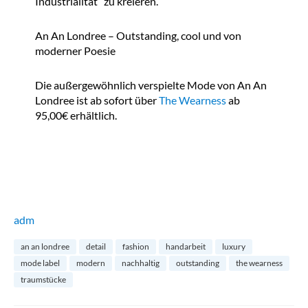
Industrialität“ zu kreieren.
An An Londree – Outstanding, cool und von
moderner Poesie
Die außergewöhnlich verspielte Mode von An An
Londree ist ab sofort über
The Wearness
ab
95,00€ erhältlich.
adm
an an londree
detail
fashion
handarbeit
luxury
mode label
modern
nachhaltig
outstanding
the wearness
traumstücke