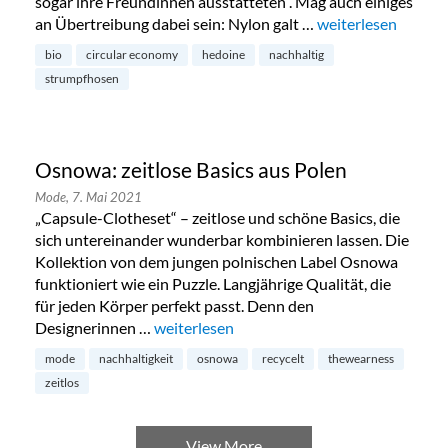
sogar ihre Freundinnen ausstatteten“. Mag auch einiges
an Übertreibung dabei sein: Nylon galt …
„Nahtlos nachhalt
weiterlesen
bio
circular economy
hedoine
nachhaltig
strumpfhosen
Osnowa: zeitlose Basics aus Polen
Mode,
7. Mai 2021
„Capsule-Clotheset“ – zeitlose und schöne Basics, die
sich untereinander wunderbar kombinieren lassen. Die
Kollektion von dem jungen polnischen Label Osnowa
funktioniert wie ein Puzzle. Langjährige Qualität, die
für jeden Körper perfekt passt. Denn den
Designerinnen …
„Osnowa: zeitlose Basics aus Polen“
weiterlesen
mode
nachhaltigkeit
osnowa
recycelt
thewearness
zeitlos
View More