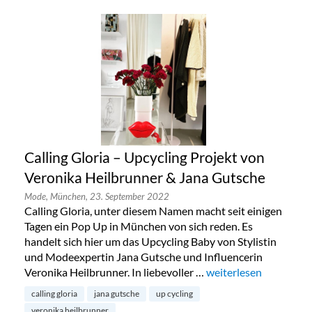
Calling Gloria – Upcycling Projekt von
Veronika Heilbrunner & Jana Gutsche
Mode,
München,
23. September 2022
Calling Gloria, unter diesem Namen macht seit einigen
Tagen ein Pop Up in München von sich reden. Es
handelt sich hier um das Upcycling Baby von Stylistin
und Modeexpertin Jana Gutsche und Influencerin
Veronika Heilbrunner. In liebevoller …
„Calling Gloria – Upc
weiterlesen
calling gloria
jana gutsche
up cycling
veronika heilbrunner