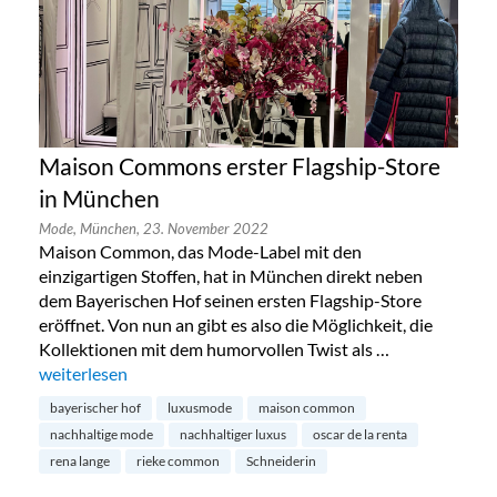
Maison Commons erster Flagship-Store
in München
Mode,
München,
23. November 2022
Maison Common, das Mode-Label mit den
einzigartigen Stoffen, hat in München direkt neben
dem Bayerischen Hof seinen ersten Flagship-Store
eröffnet. Von nun an gibt es also die Möglichkeit, die
Kollektionen mit dem humorvollen Twist als …
„Maison Commons erster Flagship-Store in München“
weiterlesen
bayerischer hof
luxusmode
maison common
nachhaltige mode
nachhaltiger luxus
oscar de la renta
rena lange
rieke common
Schneiderin