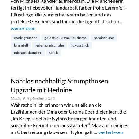
von Michaela Kandler aufmerksam. Die Münchenerin
fertigt in liebevoller Handarbeit farbenfrohe Lammfell-
Fäustlinge, die wunderbar warm halten und das
perfekte Geschenk sind für die, die eigentlich schon …
„Handgemachte Lammfell-Handschuhe von Michaela Kandl
weiterlesen
coole gründer
goldstück x small business
handschuhe
lammfell
lederhandschuhe
luxusstrick
michaela kandler
strick
Nahtlos nachhaltig: Strumpfhosen
Upgrade mit Hedoine
Mode,
9. September 2021
Wahrscheinlich erinnern wir uns alle an die
Erzählungen der Oma oder Uroma über diejenigen, die
„im Krieg tadellose Nylons besorgen konnten und
sogar ihre Freundinnen ausstatteten“. Mag auch einiges
an Übertreibung dabei sein: Nylon galt …
„Nahtlos nachhalt
weiterlesen