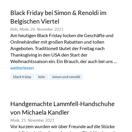
Black Friday bei Simon & Renoldi im
Belgischen Viertel
Köln,
Mode,
26. November 2021
Am heutigen Black Friday locken die Geschäfte und
Onlinehändler mit großen Rabatten und tollen
Angeboten. Traditionell läutet der Freitag nach
Thanksgiving in den USA den Start der
Weihnachtssaison ein. Ein Brauch, der auch bei uns …
„Black Friday bei Simon & Renoldi im Belgischen Viertel“
weiterlesen
black friday
köln
simon und renoldi
Handgemachte Lammfell-Handschuhe
von Michaela Kandler
Mode,
25. November 2021
Vor kurzem wurden wir über Freunde auf die Stücke