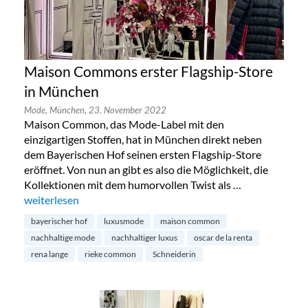
Maison Commons erster Flagship-Store
in München
Mode,
München,
23. November 2022
Maison Common, das Mode-Label mit den
einzigartigen Stoffen, hat in München direkt neben
dem Bayerischen Hof seinen ersten Flagship-Store
eröffnet. Von nun an gibt es also die Möglichkeit, die
Kollektionen mit dem humorvollen Twist als …
„Maison Commons erster Flagship-Store in München“
weiterlesen
bayerischer hof
luxusmode
maison common
nachhaltige mode
nachhaltiger luxus
oscar de la renta
rena lange
rieke common
Schneiderin