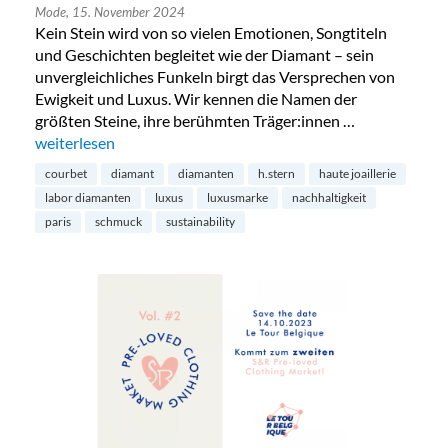
Mode,
15. November 2024
Kein Stein wird von so vielen Emotionen, Songtiteln
und Geschichten begleitet wie der Diamant – sein
unvergleichliches Funkeln birgt das Versprechen von
Ewigkeit und Luxus. Wir kennen die Namen der
größten Steine, ihre berühmten Träger:innen …
„Diamanten aus dem Labor – die Zukunft?“
weiterlesen
courbet
diamant
diamanten
h.stern
haute joaillerie
labor diamanten
luxus
luxusmarke
nachhaltigkeit
paris
schmuck
sustainability