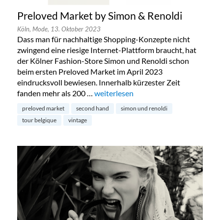
Preloved Market by Simon & Renoldi
Köln,
Mode,
13. Oktober 2023
Dass man für nachhaltige Shopping-Konzepte nicht
zwingend eine riesige Internet-Plattform braucht, hat
der Kölner Fashion-Store Simon und Renoldi schon
beim ersten Preloved Market im April 2023
eindrucksvoll bewiesen. Innerhalb kürzester Zeit
fanden mehr als 200 …
„Preloved Market by Simon & Renold
weiterlesen
preloved market
second hand
simon und renoldi
tour belgique
vintage