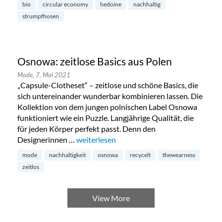
bio
circular economy
hedoine
nachhaltig
strumpfhosen
Osnowa: zeitlose Basics aus Polen
Mode,
7. Mai 2021
„Capsule-Clotheset“ – zeitlose und schöne Basics, die
sich untereinander wunderbar kombinieren lassen. Die
Kollektion von dem jungen polnischen Label Osnowa
funktioniert wie ein Puzzle. Langjährige Qualität, die
für jeden Körper perfekt passt. Denn den
Designerinnen …
„Osnowa: zeitlose Basics aus Polen“
weiterlesen
mode
nachhaltigkeit
osnowa
recycelt
thewearness
zeitlos
View More