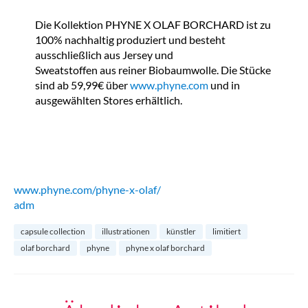
Die Kollektion PHYNE X OLAF BORCHARD ist zu
100% nachhaltig produziert und besteht
ausschließlich aus Jersey und
Sweatstoffen aus reiner Biobaumwolle. Die Stücke
sind ab 59,99€ über
www.phyne.com
und in
ausgewählten Stores erhältlich.
www.phyne.com/phyne-x-olaf/
adm
capsule collection
illustrationen
künstler
limitiert
olaf borchard
phyne
phyne x olaf borchard