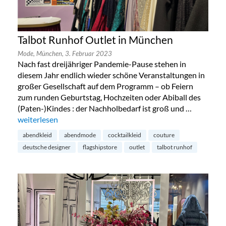
Talbot Runhof Outlet in München
Mode,
München,
3. Februar 2023
Nach fast dreijähriger Pandemie-Pause stehen in
diesem Jahr endlich wieder schöne Veranstaltungen in
großer Gesellschaft auf dem Programm – ob Feiern
zum runden Geburtstag, Hochzeiten oder Abiball des
(Paten-)Kindes : der Nachholbedarf ist groß und …
„Talbot Runhof Outlet in München“
weiterlesen
abendkleid
abendmode
cocktailkleid
couture
deutsche designer
flagshipstore
outlet
talbot runhof