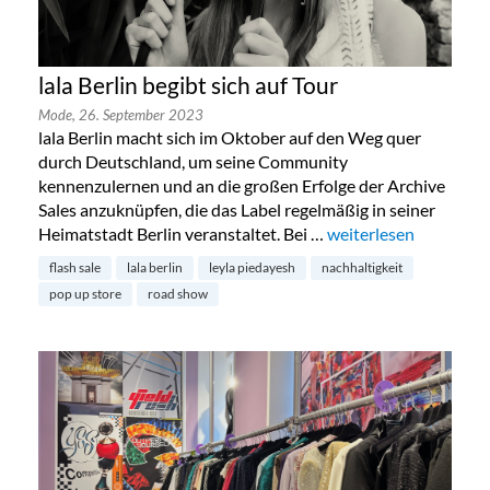
lala Berlin begibt sich auf Tour
Mode,
26. September 2023
lala Berlin macht sich im Oktober auf den Weg quer
durch Deutschland, um seine Community
kennenzulernen und an die großen Erfolge der Archive
Sales anzuknüpfen, die das Label regelmäßig in seiner
Heimatstadt Berlin veranstaltet. Bei …
„lala Berlin begibt sic
weiterlesen
flash sale
lala berlin
leyla piedayesh
nachhaltigkeit
pop up store
road show