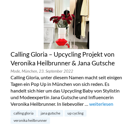
Calling Gloria – Upcycling Projekt von
Veronika Heilbrunner & Jana Gutsche
Mode,
München,
23. September 2022
Calling Gloria, unter diesem Namen macht seit einigen
Tagen ein Pop Up in München von sich reden. Es
handelt sich hier um das Upcycling Baby von Stylistin
und Modeexpertin Jana Gutsche und Influencerin
Veronika Heilbrunner. In liebevoller …
„Calling Gloria – Upc
weiterlesen
calling gloria
jana gutsche
up cycling
veronika heilbrunner