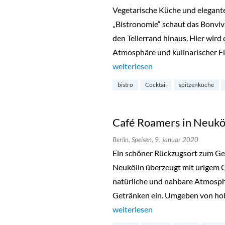
Vegetarische Küche und elegant
„Bistronomie“ schaut das Bonviv
den Tellerrand hinaus. Hier wir
Atmosphäre und kulinarischer Fi
„Bonvivant Cocktail Bistro in S
weiterlesen
bistro
Cocktail
spitzenküche
Café Roamers in Neukö
Berlin,
Speisen,
9. Januar 2020
Ein schöner Rückzugsort zum Ge
Neukölln überzeugt mit urigem 
natürliche und nahbare Atmosphä
Getränken ein. Umgeben von holz
„Café Roamers in Neukölln“
weiterlesen