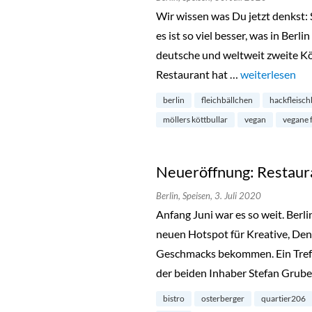
Wir wissen was Du jetzt denkst:
es ist so viel besser, was in Berlin
deutsche und weltweit zweite Kö
Restaurant hat …
„Ja, ja und noc
weiterlesen
berlin
fleichbällchen
hackfleisch
möllers köttbullar
vegan
vegane 
Neueröffnung: Restaura
Berlin,
Speisen,
3. Juli 2020
Anfang Juni war es so weit. Berl
neuen Hotspot für Kreative, De
Geschmacks bekommen. Ein Treff
der beiden Inhaber Stefan Grub
bistro
osterberger
quartier206