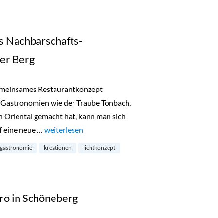
les Nachbarschafts-
er Berg
emeinsames Restaurantkonzept
in Gastronomien wie der Traube Tonbach,
 Oriental gemacht hat, kann man sich
f eine neue …
„Estelle Dining: stilvolles Nachbarschafts-Restaura
weiterlesen
gastronomie
kreationen
lichtkonzept
tro in Schöneberg