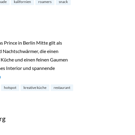
ade
kalifornien
roamers
snack
Prince in Berlin Mitte gilt als
d Nachtschwärmer, die einen
he Küche und einen feinen Gaumen
nes Interior und spannende
Berlin Mitte“
n
hotspot
kreative küche
restaurant
rg