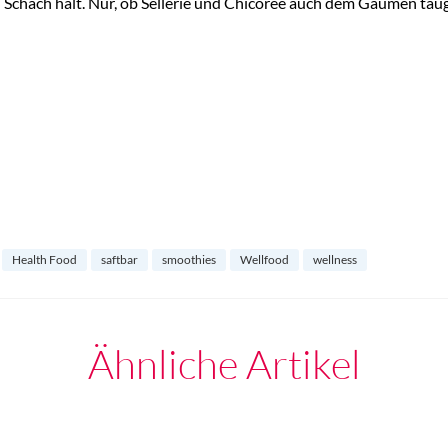
in Schach hält. Nur, ob Sellerie und Chicorée auch dem Gaumen tau
Health Food
saftbar
smoothies
Wellfood
wellness
Ähnliche Artikel