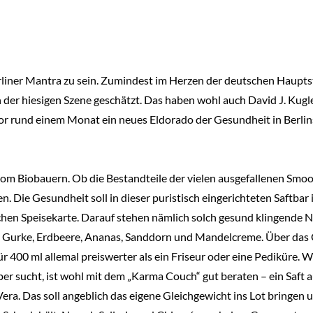
 Berliner Mantra zu sein. Zumindest im Herzen der deutschen Haupt
n der hiesigen Szene geschätzt. Das haben wohl auch David J. Kugl
or rund einem Monat ein neues Eldorado der Gesundheit in Berlin
om Biobauern. Ob die Bestandteile der vielen ausgefallenen Smoot
n. Die Gesundheit soll in dieser puristisch eingerichteten Saftbar
lichen Speisekarte. Darauf stehen nämlich solch gesund klingende
 Gurke, Erdbeere, Ananas, Sanddorn und Mandelcreme. Über das 
ür 400 ml allemal preiswerter als ein Friseur oder eine Pediküre. W
r sucht, ist wohl mit dem „Karma Couch“ gut beraten – ein Saft au
 Vera. Das soll angeblich das eigene Gleichgewicht ins Lot bringen 