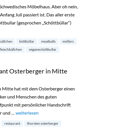
 Schwedisches Möbelhaus. Aber oh nein,
 Anfang Juli passiert ist. Das aller erste
ttbullar (gesprochen „Schöttbüllar“)
hmals ja! Möllers Köttbullar!“
bällchen
köttbüllar
meatballs
möllers
fleischbällchen
veganes köttbullar
nt Osterberger in Mitte
in Mitte hat mit dem Osterberger einen
nker und Menschen des guten
punkt mit persönlicher Handschrift
er und …
„Neueröffnung: Restaurant Osterberger in Mitte“
weiterlesen
restaurant
thorsten osterberger