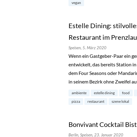
vegan
Estelle Dining: stilvol
Restaurant im Prenzlau
Speisen,
5. März 2020
Wenn ein Gastgeber-Paar ein g
entwickelt, das bereits Station 
dem Four Seasons oder Mandarin
in seinem Bezirk ohne Zweifel au
ambiente
estelle dining
food
pizza
restaurant
szene lokal
Bonvivant Cocktail Bis
Berlin,
Speisen,
23. Januar 2020