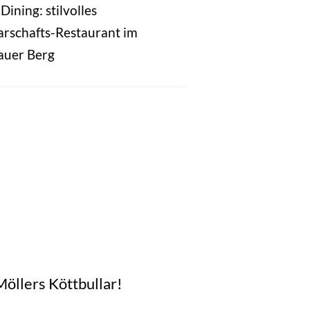
 Dining: stilvolles
rschafts-Restaurant im
auer Berg
Möllers Köttbullar!