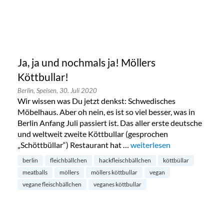
Ja, ja und nochmals ja! Möllers
Köttbullar!
Berlin,
Speisen,
30. Juli 2020
Wir wissen was Du jetzt denkst: Schwedisches
Möbelhaus. Aber oh nein, es ist so viel besser, was in
Berlin Anfang Juli passiert ist. Das aller erste deutsche
und weltweit zweite Köttbullar (gesprochen
„Schöttbüllar“) Restaurant hat …
„Ja, ja und nochmals ja! Möl
weiterlesen
berlin
fleichbällchen
hackfleischbällchen
köttbüllar
meatballs
möllers
möllers köttbullar
vegan
vegane fleischbällchen
veganes köttbullar