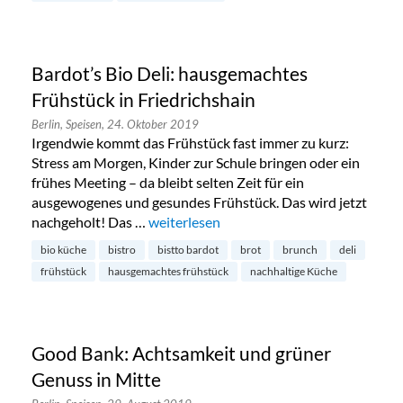
Bardot’s Bio Deli: hausgemachtes
Frühstück in Friedrichshain
Berlin,
Speisen,
24. Oktober 2019
Irgendwie kommt das Frühstück fast immer zu kurz:
Stress am Morgen, Kinder zur Schule bringen oder ein
frühes Meeting – da bleibt selten Zeit für ein
ausgewogenes und gesundes Frühstück. Das wird jetzt
nachgeholt! Das …
„Bardot’s Bio Deli: hausgemachtes Frühst
weiterlesen
bio küche
bistro
bistto bardot
brot
brunch
deli
frühstück
hausgemachtes frühstück
nachhaltige Küche
Good Bank: Achtsamkeit und grüner
Genuss in Mitte