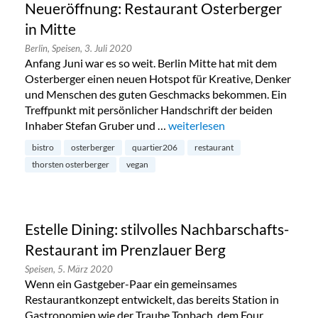
Neueröffnung: Restaurant Osterberger
in Mitte
Berlin,
Speisen,
3. Juli 2020
Anfang Juni war es so weit. Berlin Mitte hat mit dem
Osterberger einen neuen Hotspot für Kreative, Denker
und Menschen des guten Geschmacks bekommen. Ein
Treffpunkt mit persönlicher Handschrift der beiden
Inhaber Stefan Gruber und …
„Neueröffnung: Restaurant Ost
weiterlesen
bistro
osterberger
quartier206
restaurant
thorsten osterberger
vegan
Estelle Dining: stilvolles Nachbarschafts-
Restaurant im Prenzlauer Berg
Speisen,
5. März 2020
Wenn ein Gastgeber-Paar ein gemeinsames
Restaurantkonzept entwickelt, das bereits Station in
Gastronomien wie der Traube Tonbach, dem Four