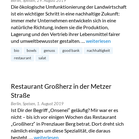
Berlin,
Speisen,
29. August 2019
Die ökologische Umfunktionierung der Landwirtschaft
ist ein wichtiger Schritt in eine nachhaltige Zukunft:
immer mehr Unternehmen entwickeln sich in eine
natürliche Richtung, indem sie die Produktion,
Lagerung und den Vertrieb ihrer Lebensmittel fairer
und umweltbewusster gestalten. …
„Good Bank: Achtsamkeit
weiterlesen
bio
bowls
genuss
good bank
nachhaltigkeit
restaurant
salat
Restaurant Großherz in der Metzer
Straße
Berlin,
Speisen,
1. August 2019
Ist Dir der Begriff „Onsenei“ geläufig? Mir war er es
nicht – bis ich vor einigen Wochen das Restaurant
„Großherz“ in Prenzlauer Berg betrat. Dort dreht sich
nämlich einiges um diese Spezialität, die daraus
besteht, …
„Restaurant Großherz in der Metzer Straße“
weiterlesen