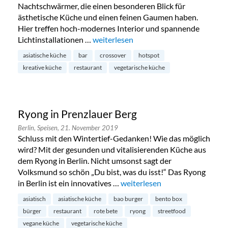
Nachtschwärmer, die einen besonderen Blick für
ästhetische Küche und einen feinen Gaumen haben.
Hier treffen hoch-modernes Interior und spannende
Lichtinstallationen …
„Prince in Berlin Mitte“
weiterlesen
asiatische küche
bar
crossover
hotspot
kreative küche
restaurant
vegetarische küche
Ryong in Prenzlauer Berg
Berlin,
Speisen,
21. November 2019
Schluss mit den Wintertief-Gedanken! Wie das möglich
wird? Mit der gesunden und vitalisierenden Küche aus
dem Ryong in Berlin. Nicht umsonst sagt der
Volksmund so schön „Du bist, was du isst!“ Das Ryong
in Berlin ist ein innovatives …
„Ryong in Prenzlauer Berg“
weiterlesen
asiatisch
asiatische küche
bao burger
bento box
bürger
restaurant
rote bete
ryong
streetfood
vegane küche
vegetarische küche