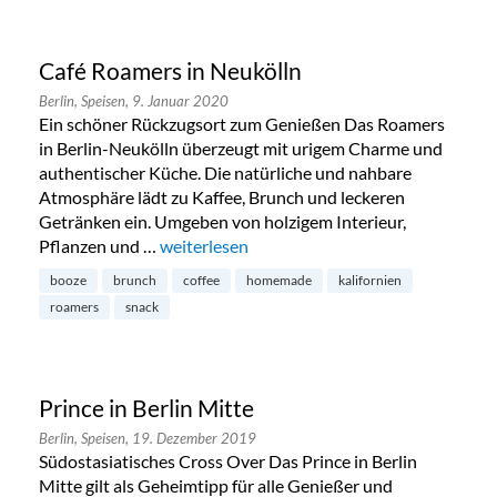
Café Roamers in Neukölln
Berlin,
Speisen,
9. Januar 2020
Ein schöner Rückzugsort zum Genießen Das Roamers
in Berlin-Neukölln überzeugt mit urigem Charme und
authentischer Küche. Die natürliche und nahbare
Atmosphäre lädt zu Kaffee, Brunch und leckeren
Getränken ein. Umgeben von holzigem Interieur,
Pflanzen und …
„Café Roamers in Neukölln“
weiterlesen
booze
brunch
coffee
homemade
kalifornien
roamers
snack
Prince in Berlin Mitte
Berlin,
Speisen,
19. Dezember 2019
Südostasiatisches Cross Over Das Prince in Berlin
Mitte gilt als Geheimtipp für alle Genießer und