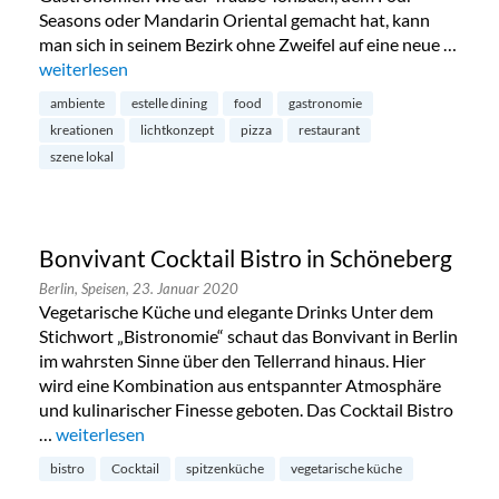
Seasons oder Mandarin Oriental gemacht hat, kann
man sich in seinem Bezirk ohne Zweifel auf eine neue …
„Estelle Dining: stilvolles Nachbarschafts-Restaurant im Pre
weiterlesen
ambiente
estelle dining
food
gastronomie
kreationen
lichtkonzept
pizza
restaurant
szene lokal
Bonvivant Cocktail Bistro in Schöneberg
Berlin,
Speisen,
23. Januar 2020
Vegetarische Küche und elegante Drinks Unter dem
Stichwort „Bistronomie“ schaut das Bonvivant in Berlin
im wahrsten Sinne über den Tellerrand hinaus. Hier
wird eine Kombination aus entspannter Atmosphäre
und kulinarischer Finesse geboten. Das Cocktail Bistro
…
„Bonvivant Cocktail Bistro in Schöneberg“
weiterlesen
bistro
Cocktail
spitzenküche
vegetarische küche