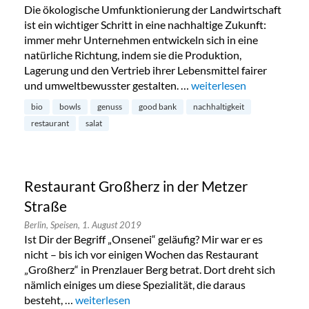
Die ökologische Umfunktionierung der Landwirtschaft
ist ein wichtiger Schritt in eine nachhaltige Zukunft:
immer mehr Unternehmen entwickeln sich in eine
natürliche Richtung, indem sie die Produktion,
Lagerung und den Vertrieb ihrer Lebensmittel fairer
und umweltbewusster gestalten. …
„Good Bank: Achtsamkeit
weiterlesen
bio
bowls
genuss
good bank
nachhaltigkeit
restaurant
salat
Restaurant Großherz in der Metzer
Straße
Berlin,
Speisen,
1. August 2019
Ist Dir der Begriff „Onsenei“ geläufig? Mir war er es
nicht – bis ich vor einigen Wochen das Restaurant
„Großherz“ in Prenzlauer Berg betrat. Dort dreht sich
nämlich einiges um diese Spezialität, die daraus
besteht, …
„Restaurant Großherz in der Metzer Straße“
weiterlesen