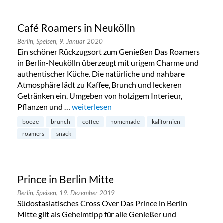
Café Roamers in Neukölln
Berlin,
Speisen,
9. Januar 2020
Ein schöner Rückzugsort zum Genießen Das Roamers
in Berlin-Neukölln überzeugt mit urigem Charme und
authentischer Küche. Die natürliche und nahbare
Atmosphäre lädt zu Kaffee, Brunch und leckeren
Getränken ein. Umgeben von holzigem Interieur,
Pflanzen und …
„Café Roamers in Neukölln“
weiterlesen
booze
brunch
coffee
homemade
kalifornien
roamers
snack
Prince in Berlin Mitte
Berlin,
Speisen,
19. Dezember 2019
Südostasiatisches Cross Over Das Prince in Berlin
Mitte gilt als Geheimtipp für alle Genießer und