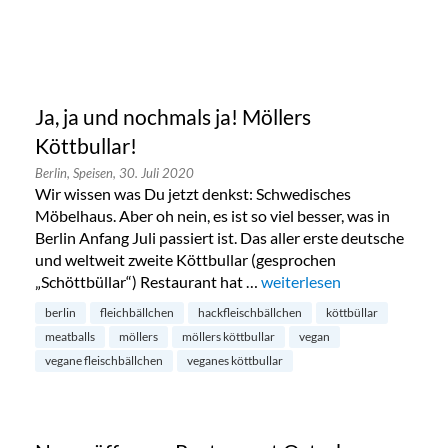
Ja, ja und nochmals ja! Möllers
Köttbullar!
Berlin,
Speisen,
30. Juli 2020
Wir wissen was Du jetzt denkst: Schwedisches
Möbelhaus. Aber oh nein, es ist so viel besser, was in
Berlin Anfang Juli passiert ist. Das aller erste deutsche
und weltweit zweite Köttbullar (gesprochen
„Schöttbüllar“) Restaurant hat …
„Ja, ja und nochmals ja! Möl
weiterlesen
berlin
fleichbällchen
hackfleischbällchen
köttbüllar
meatballs
möllers
möllers köttbullar
vegan
vegane fleischbällchen
veganes köttbullar