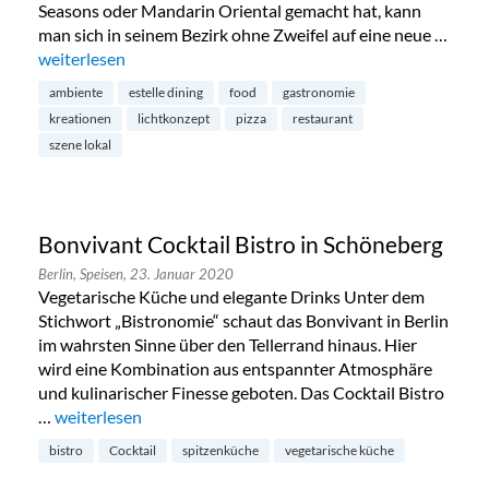
Seasons oder Mandarin Oriental gemacht hat, kann
man sich in seinem Bezirk ohne Zweifel auf eine neue …
„Estelle Dining: stilvolles Nachbarschafts-Restaurant im Pre
weiterlesen
ambiente
estelle dining
food
gastronomie
kreationen
lichtkonzept
pizza
restaurant
szene lokal
Bonvivant Cocktail Bistro in Schöneberg
Berlin,
Speisen,
23. Januar 2020
Vegetarische Küche und elegante Drinks Unter dem
Stichwort „Bistronomie“ schaut das Bonvivant in Berlin
im wahrsten Sinne über den Tellerrand hinaus. Hier
wird eine Kombination aus entspannter Atmosphäre
und kulinarischer Finesse geboten. Das Cocktail Bistro
…
„Bonvivant Cocktail Bistro in Schöneberg“
weiterlesen
bistro
Cocktail
spitzenküche
vegetarische küche