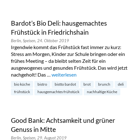
Bardot’s Bio Deli: hausgemachtes
Frühstück in Friedrichshain
Berlin,
Speisen,
24. Oktober 2019
Irgendwie kommt das Frühstück fast immer zu kurz:
Stress am Morgen, Kinder zur Schule bringen oder ein
frühes Meeting – da bleibt selten Zeit für ein
ausgewogenes und gesundes Frühstück. Das wird jetzt
nachgeholt! Das …
„Bardot’s Bio Deli: hausgemachtes Frühst
weiterlesen
bio küche
bistro
bistto bardot
brot
brunch
deli
frühstück
hausgemachtes frühstück
nachhaltige Küche
Good Bank: Achtsamkeit und grüner
Genuss in Mitte
Berlin,
Speisen,
29. August 2019