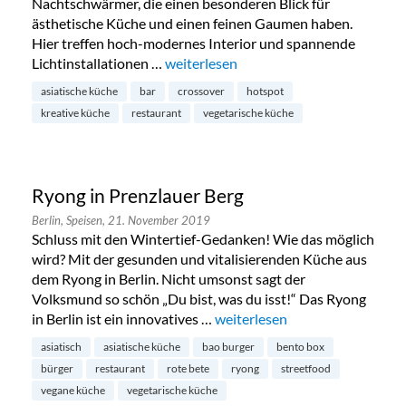
Nachtschwärmer, die einen besonderen Blick für
ästhetische Küche und einen feinen Gaumen haben.
Hier treffen hoch-modernes Interior und spannende
Lichtinstallationen …
„Prince in Berlin Mitte“
weiterlesen
asiatische küche
bar
crossover
hotspot
kreative küche
restaurant
vegetarische küche
Ryong in Prenzlauer Berg
Berlin,
Speisen,
21. November 2019
Schluss mit den Wintertief-Gedanken! Wie das möglich
wird? Mit der gesunden und vitalisierenden Küche aus
dem Ryong in Berlin. Nicht umsonst sagt der
Volksmund so schön „Du bist, was du isst!“ Das Ryong
in Berlin ist ein innovatives …
„Ryong in Prenzlauer Berg“
weiterlesen
asiatisch
asiatische küche
bao burger
bento box
bürger
restaurant
rote bete
ryong
streetfood
vegane küche
vegetarische küche