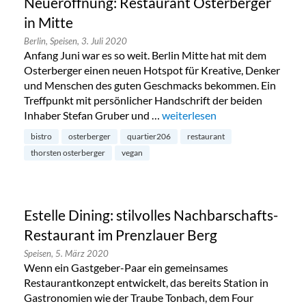
Neueröffnung: Restaurant Osterberger
in Mitte
Berlin,
Speisen,
3. Juli 2020
Anfang Juni war es so weit. Berlin Mitte hat mit dem
Osterberger einen neuen Hotspot für Kreative, Denker
und Menschen des guten Geschmacks bekommen. Ein
Treffpunkt mit persönlicher Handschrift der beiden
Inhaber Stefan Gruber und …
„Neueröffnung: Restaurant Ost
weiterlesen
bistro
osterberger
quartier206
restaurant
thorsten osterberger
vegan
Estelle Dining: stilvolles Nachbarschafts-
Restaurant im Prenzlauer Berg
Speisen,
5. März 2020
Wenn ein Gastgeber-Paar ein gemeinsames
Restaurantkonzept entwickelt, das bereits Station in
Gastronomien wie der Traube Tonbach, dem Four