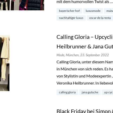
mit dem humorvollen Twist als 
bayerischer hof
luxusmode
mai
nachhaltiger luxus
oscar de la renta
Calling Gloria – Upcycl
Heilbrunner & Jana Gu
Mode,
München,
23. September 2022
Calling Gloria, unter diesem Na
in München von sich reden. Es ha
von Stylistin und Modeexpertin 
Veronika Heilbrunner. In liebevo
calling gloria
jana gutsche
up cyc
Black Friday bei Simon