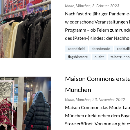
Mode,
München,
3. Februar 2023
Nach fast dreijähriger Pandemie
wieder schöne Veranstaltungen i
Programm – ob Feiern zum runde
des (Paten-)Kindes : der Nachho
abendkleid
abendmode
cocktail
flagshipstore
outlet
talbot runho
Maison Commons erster
München
Mode,
München,
23. November 2022
Maison Common, das Mode-Label m
München direkt neben dem Bayer
Store eröffnet. Von nun an gibt e