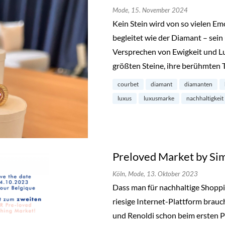
Mode,
15. November 2024
Kein Stein wird von so vielen E
begleitet wie der Diamant – sein
Versprechen von Ewigkeit und L
größten Steine, ihre berühmten 
courbet
diamant
diamanten
luxus
luxusmarke
nachhaltigkeit
Preloved Market by Si
Köln,
Mode,
13. Oktober 2023
Dass man für nachhaltige Shopp
riesige Internet-Plattform brauc
und Renoldi schon beim ersten P