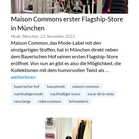
Maison Commons erster Flagship-Store
in München
Mode,
München,
23. November 2022
Maison Common, das Mode-Label mit den
einzigartigen Stoffen, hat in München direkt neben
dem Bayerischen Hof seinen ersten Flagship-Store
eröffnet. Von nun an gibt es also die Möglichkeit, die
Kollektionen mit dem humorvollen Twist als …
„Maison Commons erster Flagship-Store in München“
weiterlesen
bayerischer hof
luxusmode
maison common
nachhaltige mode
nachhaltiger luxus
oscar de la renta
rena lange
rieke common
Schneiderin