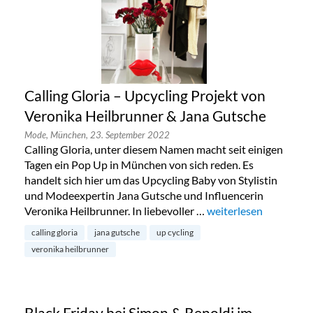
Calling Gloria – Upcycling Projekt von
Veronika Heilbrunner & Jana Gutsche
Mode,
München,
23. September 2022
Calling Gloria, unter diesem Namen macht seit einigen
Tagen ein Pop Up in München von sich reden. Es
handelt sich hier um das Upcycling Baby von Stylistin
und Modeexpertin Jana Gutsche und Influencerin
Veronika Heilbrunner. In liebevoller …
„Calling Gloria – Upc
weiterlesen
calling gloria
jana gutsche
up cycling
veronika heilbrunner