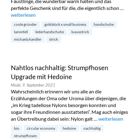
Fäustlinge, die wunderbar warm halten und das
perfekte Geschenk sind für die, die eigentlich schon …
„Handgemachte Lammfell-Handschuhe von Michaela Kandl
weiterlesen
coole gründer
goldstück x small business
handschuhe
lammfell
lederhandschuhe
luxusstrick
michaela kandler
strick
Nahtlos nachhaltig: Strumpfhosen
Upgrade mit Hedoine
Mode,
9. September 2021
Wahrscheinlich erinnern wir uns alle an die
Erzählungen der Oma oder Uroma über diejenigen, die
„im Krieg tadellose Nylons besorgen konnten und
sogar ihre Freundinnen ausstatteten“. Mag auch einiges
an Übertreibung dabei sein: Nylon galt …
„Nahtlos nachhalt
weiterlesen
bio
circular economy
hedoine
nachhaltig
strumpfhosen