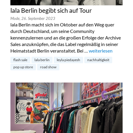
lala Berlin begibt sich auf Tour
Mode,
26. September 2023
lala Berlin macht sich im Oktober auf den Weg quer
durch Deutschland, um seine Community
kennenzulernen und an die großen Erfolge der Archive
Sales anzuknüpfen, die das Label regelmäßig in seiner
Heimatstadt Berlin veranstaltet. Bei …
„lala Berlin begibt sic
weiterlesen
flash sale
lala berlin
leyla piedayesh
nachhaltigkeit
pop up store
road show