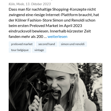
Köln,
Mode,
13. Oktober 2023
Dass man für nachhaltige Shopping-Konzepte nicht
zwingend eine riesige Internet-Plattform braucht, hat
der Kölner Fashion-Store Simon und Renoldi schon
beim ersten Preloved Market im April 2023
eindrucksvoll bewiesen. Innerhalb kürzester Zeit
fanden mehr als 200 …
„Preloved Market by Simon & Renold
weiterlesen
preloved market
second hand
simon und renoldi
tour belgique
vintage