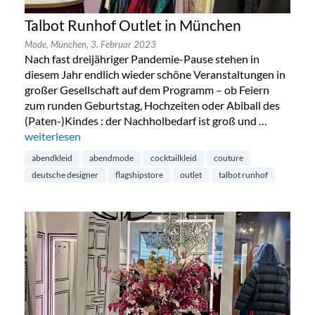
Talbot Runhof Outlet in München
Mode,
München,
3. Februar 2023
Nach fast dreijähriger Pandemie-Pause stehen in
diesem Jahr endlich wieder schöne Veranstaltungen in
großer Gesellschaft auf dem Programm – ob Feiern
zum runden Geburtstag, Hochzeiten oder Abiball des
(Paten-)Kindes : der Nachholbedarf ist groß und …
„Talbot Runhof Outlet in München“
weiterlesen
abendkleid
abendmode
cocktailkleid
couture
deutsche designer
flagshipstore
outlet
talbot runhof