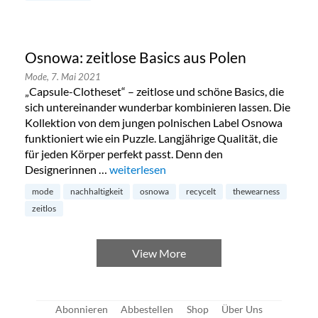
Osnowa: zeitlose Basics aus Polen
Mode,
7. Mai 2021
„Capsule-Clotheset“ – zeitlose und schöne Basics, die
sich untereinander wunderbar kombinieren lassen. Die
Kollektion von dem jungen polnischen Label Osnowa
funktioniert wie ein Puzzle. Langjährige Qualität, die
für jeden Körper perfekt passt. Denn den
Designerinnen …
„Osnowa: zeitlose Basics aus Polen“
weiterlesen
mode
nachhaltigkeit
osnowa
recycelt
thewearness
zeitlos
View More
Abonnieren
Abbestellen
Shop
Über Uns