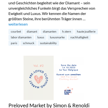
und Geschichten begleitet wie der Diamant – sein
unvergleichliches Funkeln birgt das Versprechen von
Ewigkeit und Luxus. Wir kennen die Namen der
größten Steine, ihre berühmten Träger:innen …
„Diamanten aus dem Labor – die Zukunft?“
weiterlesen
courbet
diamant
diamanten
h.stern
haute joaillerie
labor diamanten
luxus
luxusmarke
nachhaltigkeit
paris
schmuck
sustainability
Preloved Market by Simon & Renoldi