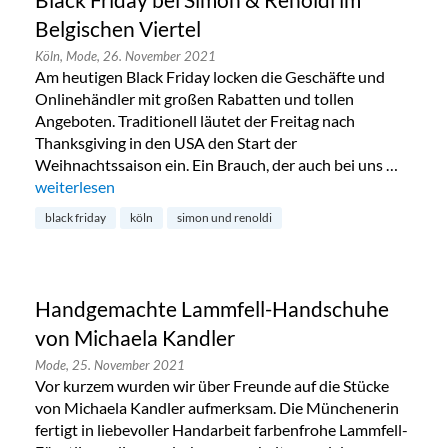
Black Friday bei Simon & Renoldi im
Belgischen Viertel
Köln,
Mode,
26. November 2021
Am heutigen Black Friday locken die Geschäfte und
Onlinehändler mit großen Rabatten und tollen
Angeboten. Traditionell läutet der Freitag nach
Thanksgiving in den USA den Start der
Weihnachtssaison ein. Ein Brauch, der auch bei uns …
„Black Friday bei Simon & Renoldi im Belgischen Viertel“
weiterlesen
black friday
köln
simon und renoldi
Handgemachte Lammfell-Handschuhe
von Michaela Kandler
Mode,
25. November 2021
Vor kurzem wurden wir über Freunde auf die Stücke
von Michaela Kandler aufmerksam. Die Münchenerin
fertigt in liebevoller Handarbeit farbenfrohe Lammfell-