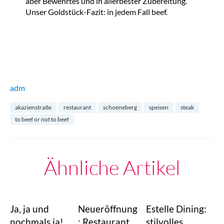
aber Bewehrtes und in allerbester Zubereitung.
Unser Goldstück-Fazit: in jedem Fall beef.
adm
akazienstraße
restaurant
schoeneberg
speisen
steak
to beef or not to beef
Ähnliche Artikel
Ja, ja und
Neueröffnung
Estelle Dining:
nochmals ja!
: Restaurant
stilvolles