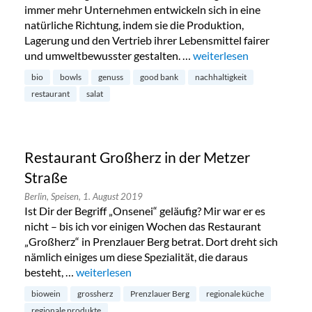
immer mehr Unternehmen entwickeln sich in eine
natürliche Richtung, indem sie die Produktion,
Lagerung und den Vertrieb ihrer Lebensmittel fairer
und umweltbewusster gestalten. …
„Good Bank: Achtsamkeit
weiterlesen
bio
bowls
genuss
good bank
nachhaltigkeit
restaurant
salat
Restaurant Großherz in der Metzer
Straße
Berlin,
Speisen,
1. August 2019
Ist Dir der Begriff „Onsenei“ geläufig? Mir war er es
nicht – bis ich vor einigen Wochen das Restaurant
„Großherz“ in Prenzlauer Berg betrat. Dort dreht sich
nämlich einiges um diese Spezialität, die daraus
besteht, …
„Restaurant Großherz in der Metzer Straße“
weiterlesen
biowein
grossherz
Prenzlauer Berg
regionale küche
regionale produkte