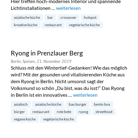
Hier treffen hoch-modernes Interior und spannende
Lichtinstallationen …
„Prince in Berlin Mitte“
weiterlesen
asiatische küche
bar
crossover
hotspot
kreative küche
restaurant
vegetarische küche
Ryong in Prenzlauer Berg
Berlin,
Speisen,
21. November 2019
Schluss mit den Wintertief-Gedanken! Wie das möglich
wird? Mit der gesunden und vitalisierenden Küche aus
dem Ryong in Berlin. Nicht umsonst sagt der
Volksmund so schön „Du bist, was du isst!“ Das Ryong
in Berlin ist ein innovatives …
„Ryong in Prenzlauer Berg“
weiterlesen
asiatisch
asiatische küche
bao burger
bento box
bürger
restaurant
rote bete
ryong
streetfood
vegane küche
vegetarische küche