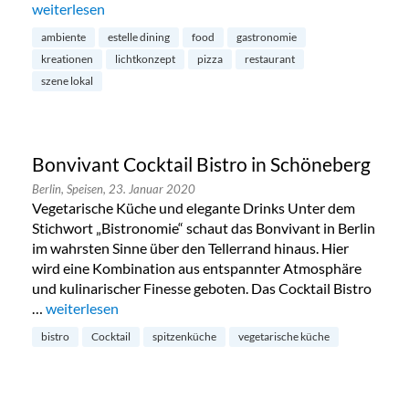
„Estelle Dining: stilvolles Nachbarschafts-Restaurant im Pre
weiterlesen
ambiente
estelle dining
food
gastronomie
kreationen
lichtkonzept
pizza
restaurant
szene lokal
Bonvivant Cocktail Bistro in Schöneberg
Berlin,
Speisen,
23. Januar 2020
Vegetarische Küche und elegante Drinks Unter dem
Stichwort „Bistronomie“ schaut das Bonvivant in Berlin
im wahrsten Sinne über den Tellerrand hinaus. Hier
wird eine Kombination aus entspannter Atmosphäre
und kulinarischer Finesse geboten. Das Cocktail Bistro
…
„Bonvivant Cocktail Bistro in Schöneberg“
weiterlesen
bistro
Cocktail
spitzenküche
vegetarische küche