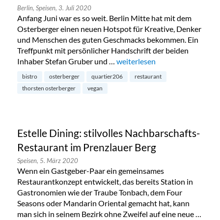
Berlin,
Speisen,
3. Juli 2020
Anfang Juni war es so weit. Berlin Mitte hat mit dem
Osterberger einen neuen Hotspot für Kreative, Denker
und Menschen des guten Geschmacks bekommen. Ein
Treffpunkt mit persönlicher Handschrift der beiden
Inhaber Stefan Gruber und …
„Neueröffnung: Restaurant Ost
weiterlesen
bistro
osterberger
quartier206
restaurant
thorsten osterberger
vegan
Estelle Dining: stilvolles Nachbarschafts-
Restaurant im Prenzlauer Berg
Speisen,
5. März 2020
Wenn ein Gastgeber-Paar ein gemeinsames
Restaurantkonzept entwickelt, das bereits Station in
Gastronomien wie der Traube Tonbach, dem Four
Seasons oder Mandarin Oriental gemacht hat, kann
man sich in seinem Bezirk ohne Zweifel auf eine neue …