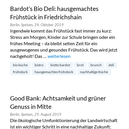
Bardot’s Bio Deli: hausgemachtes
Frühstück in Friedrichshain
Berlin,
Speisen,
24. Oktober 2019
Irgendwie kommt das Frühstück fast immer zu kurz:
Stress am Morgen, Kinder zur Schule bringen oder ein
frühes Meeting – da bleibt selten Zeit für ein
ausgewogenes und gesundes Frühstück. Das wird jetzt
nachgeholt! Das …
„Bardot’s Bio Deli: hausgemachtes Frühst
weiterlesen
bio küche
bistro
bistto bardot
brot
brunch
deli
frühstück
hausgemachtes frühstück
nachhaltige Küche
Good Bank: Achtsamkeit und grüner
Genuss in Mitte
Berlin,
Speisen,
29. August 2019
Die ökologische Umfunktionierung der Landwirtschaft
ist ein wichtiger Schritt in eine nachhaltige Zukunft: