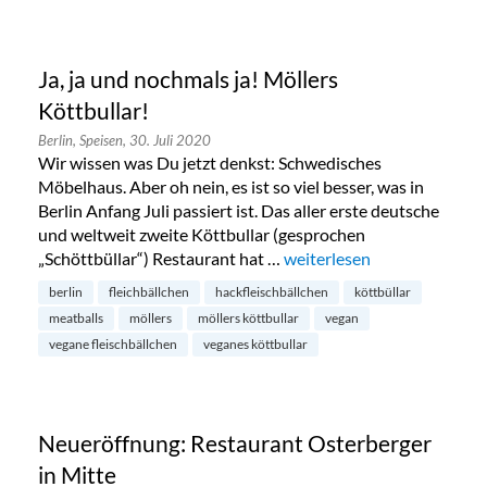
Ja, ja und nochmals ja! Möllers
Köttbullar!
Berlin,
Speisen,
30. Juli 2020
Wir wissen was Du jetzt denkst: Schwedisches
Möbelhaus. Aber oh nein, es ist so viel besser, was in
Berlin Anfang Juli passiert ist. Das aller erste deutsche
und weltweit zweite Köttbullar (gesprochen
„Schöttbüllar“) Restaurant hat …
„Ja, ja und nochmals ja! Möl
weiterlesen
berlin
fleichbällchen
hackfleischbällchen
köttbüllar
meatballs
möllers
möllers köttbullar
vegan
vegane fleischbällchen
veganes köttbullar
Neueröffnung: Restaurant Osterberger
in Mitte