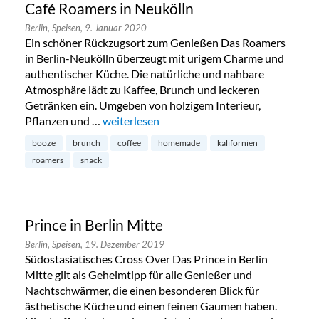
Café Roamers in Neukölln
Berlin,
Speisen,
9. Januar 2020
Ein schöner Rückzugsort zum Genießen Das Roamers
in Berlin-Neukölln überzeugt mit urigem Charme und
authentischer Küche. Die natürliche und nahbare
Atmosphäre lädt zu Kaffee, Brunch und leckeren
Getränken ein. Umgeben von holzigem Interieur,
Pflanzen und …
„Café Roamers in Neukölln“
weiterlesen
booze
brunch
coffee
homemade
kalifornien
roamers
snack
Prince in Berlin Mitte
Berlin,
Speisen,
19. Dezember 2019
Südostasiatisches Cross Over Das Prince in Berlin
Mitte gilt als Geheimtipp für alle Genießer und
Nachtschwärmer, die einen besonderen Blick für
ästhetische Küche und einen feinen Gaumen haben.