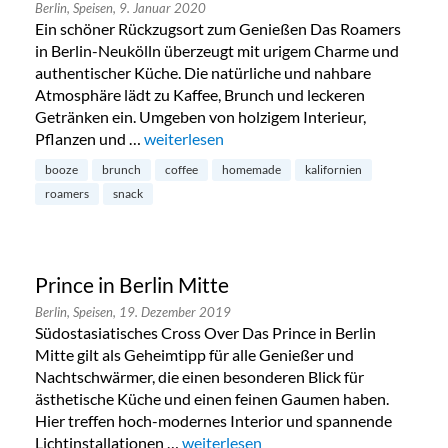
Berlin,
Speisen,
9. Januar 2020
Ein schöner Rückzugsort zum Genießen Das Roamers
in Berlin-Neukölln überzeugt mit urigem Charme und
authentischer Küche. Die natürliche und nahbare
Atmosphäre lädt zu Kaffee, Brunch und leckeren
Getränken ein. Umgeben von holzigem Interieur,
Pflanzen und …
„Café Roamers in Neukölln“
weiterlesen
booze
brunch
coffee
homemade
kalifornien
roamers
snack
Prince in Berlin Mitte
Berlin,
Speisen,
19. Dezember 2019
Südostasiatisches Cross Over Das Prince in Berlin
Mitte gilt als Geheimtipp für alle Genießer und
Nachtschwärmer, die einen besonderen Blick für
ästhetische Küche und einen feinen Gaumen haben.
Hier treffen hoch-modernes Interior und spannende
Lichtinstallationen …
„Prince in Berlin Mitte“
weiterlesen