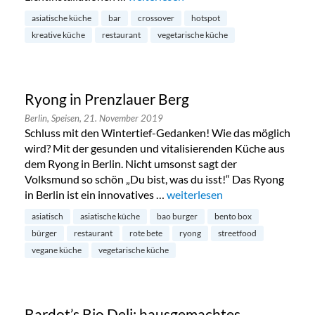
asiatische küche
bar
crossover
hotspot
kreative küche
restaurant
vegetarische küche
Ryong in Prenzlauer Berg
Berlin,
Speisen,
21. November 2019
Schluss mit den Wintertief-Gedanken! Wie das möglich
wird? Mit der gesunden und vitalisierenden Küche aus
dem Ryong in Berlin. Nicht umsonst sagt der
Volksmund so schön „Du bist, was du isst!“ Das Ryong
in Berlin ist ein innovatives …
„Ryong in Prenzlauer Berg“
weiterlesen
asiatisch
asiatische küche
bao burger
bento box
bürger
restaurant
rote bete
ryong
streetfood
vegane küche
vegetarische küche
Bardot’s Bio Deli: hausgemachtes