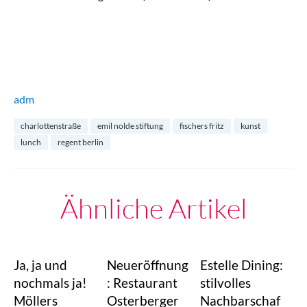
adm
charlottenstraße
emil nolde stiftung
fischers fritz
kunst
lunch
regent berlin
Ähnliche Artikel
Ja, ja und
Neueröffnung
Estelle Dining:
nochmals ja!
: Restaurant
stilvolles
Möllers
Osterberger
Nachbarschaf