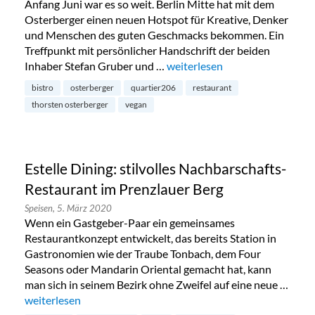
Anfang Juni war es so weit. Berlin Mitte hat mit dem
Osterberger einen neuen Hotspot für Kreative, Denker
und Menschen des guten Geschmacks bekommen. Ein
Treffpunkt mit persönlicher Handschrift der beiden
Inhaber Stefan Gruber und …
„Neueröffnung: Restaurant Ost
weiterlesen
bistro
osterberger
quartier206
restaurant
thorsten osterberger
vegan
Estelle Dining: stilvolles Nachbarschafts-
Restaurant im Prenzlauer Berg
Speisen,
5. März 2020
Wenn ein Gastgeber-Paar ein gemeinsames
Restaurantkonzept entwickelt, das bereits Station in
Gastronomien wie der Traube Tonbach, dem Four
Seasons oder Mandarin Oriental gemacht hat, kann
man sich in seinem Bezirk ohne Zweifel auf eine neue …
„Estelle Dining: stilvolles Nachbarschafts-Restaurant im Pre
weiterlesen