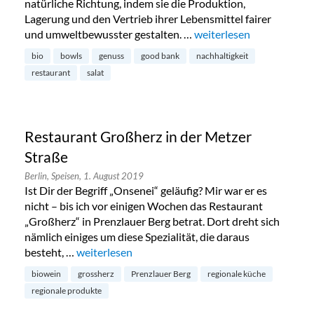
natürliche Richtung, indem sie die Produktion,
Lagerung und den Vertrieb ihrer Lebensmittel fairer
und umweltbewusster gestalten. …
„Good Bank: Achtsamkeit
weiterlesen
bio
bowls
genuss
good bank
nachhaltigkeit
restaurant
salat
Restaurant Großherz in der Metzer
Straße
Berlin,
Speisen,
1. August 2019
Ist Dir der Begriff „Onsenei“ geläufig? Mir war er es
nicht – bis ich vor einigen Wochen das Restaurant
„Großherz“ in Prenzlauer Berg betrat. Dort dreht sich
nämlich einiges um diese Spezialität, die daraus
besteht, …
„Restaurant Großherz in der Metzer Straße“
weiterlesen
biowein
grossherz
Prenzlauer Berg
regionale küche
regionale produkte