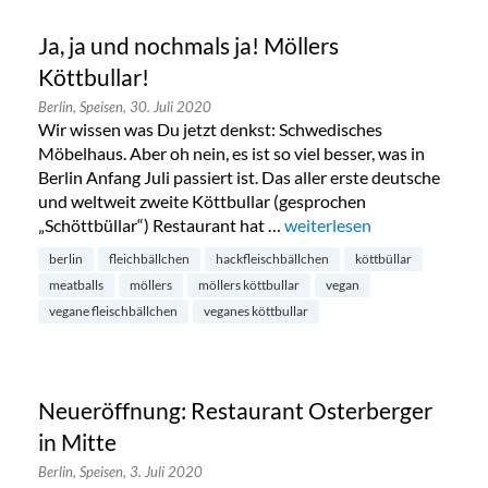
Ja, ja und nochmals ja! Möllers
Köttbullar!
Berlin,
Speisen,
30. Juli 2020
Wir wissen was Du jetzt denkst: Schwedisches
Möbelhaus. Aber oh nein, es ist so viel besser, was in
Berlin Anfang Juli passiert ist. Das aller erste deutsche
und weltweit zweite Köttbullar (gesprochen
„Schöttbüllar“) Restaurant hat …
„Ja, ja und nochmals ja! Möl
weiterlesen
berlin
fleichbällchen
hackfleischbällchen
köttbüllar
meatballs
möllers
möllers köttbullar
vegan
vegane fleischbällchen
veganes köttbullar
Neueröffnung: Restaurant Osterberger
in Mitte
Berlin,
Speisen,
3. Juli 2020