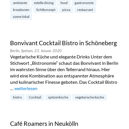
ambiente
estelle dining
food
gastronomie
kreationen
lichtkonzept
pizza
restaurant
szene lokal
Bonvivant Cocktail Bistro in Schöneberg
Berlin,
Speisen,
23. Januar 2020
Vegetarische Küche und elegante Drinks Unter dem
Stichwort „Bistronomie“ schaut das Bonvivant in Berlin
im wahrsten Sinne über den Tellerrand hinaus. Hier
wird eine Kombination aus entspannter Atmosphäre
und kulinarischer Finesse geboten. Das Cocktail Bistro
…
„Bonvivant Cocktail Bistro in Schöneberg“
weiterlesen
bistro
Cocktail
spitzenküche
vegetarische küche
Café Roamers in Neukölln