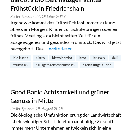
Frühstück in Friedrichshain
Berlin,
Speisen,
24. Oktober 2019
Irgendwie kommt das Frühstück fast immer zu kurz:
Stress am Morgen, Kinder zur Schule bringen oder ein
frühes Meeting – da bleibt selten Zeit für ein
ausgewogenes und gesundes Frühstück. Das wird jetzt
nachgeholt! Das …
„Bardot’s Bio Deli: hausgemachtes Frühst
weiterlesen
bio küche
bistro
bistto bardot
brot
brunch
deli
frühstück
hausgemachtes frühstück
nachhaltige Küche
Good Bank: Achtsamkeit und grüner
Genuss in Mitte
Berlin,
Speisen,
29. August 2019
Die ökologische Umfunktionierung der Landwirtschaft
ist ein wichtiger Schritt in eine nachhaltige Zukunft:
immer mehr Unternehmen entwickeln sich in eine