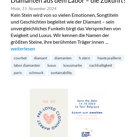
Diamanten aus dem Labor – die Zukunft?
Mode,
15. November 2024
Kein Stein wird von so vielen Emotionen, Songtiteln
und Geschichten begleitet wie der Diamant – sein
unvergleichliches Funkeln birgt das Versprechen von
Ewigkeit und Luxus. Wir kennen die Namen der
größten Steine, ihre berühmten Träger:innen …
„Diamanten aus dem Labor – die Zukunft?“
weiterlesen
courbet
diamant
diamanten
h.stern
haute joaillerie
labor diamanten
luxus
luxusmarke
nachhaltigkeit
paris
schmuck
sustainability