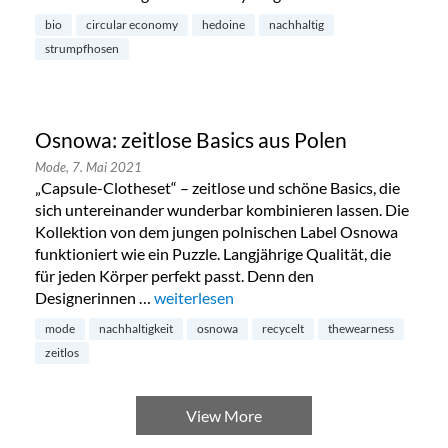
bio
circular economy
hedoine
nachhaltig
strumpfhosen
Osnowa: zeitlose Basics aus Polen
Mode,
7. Mai 2021
„Capsule-Clotheset“ – zeitlose und schöne Basics, die
sich untereinander wunderbar kombinieren lassen. Die
Kollektion von dem jungen polnischen Label Osnowa
funktioniert wie ein Puzzle. Langjährige Qualität, die
für jeden Körper perfekt passt. Denn den
Designerinnen …
„Osnowa: zeitlose Basics aus Polen“
weiterlesen
mode
nachhaltigkeit
osnowa
recycelt
thewearness
zeitlos
View More