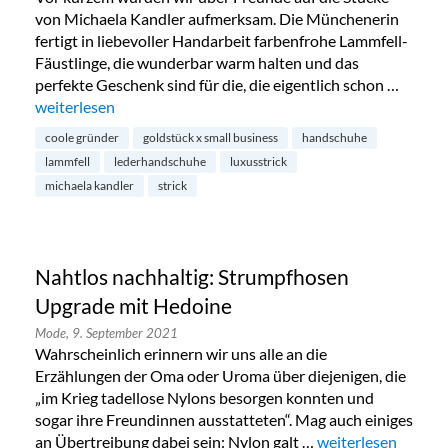
von Michaela Kandler aufmerksam. Die Münchenerin
fertigt in liebevoller Handarbeit farbenfrohe Lammfell-
Fäustlinge, die wunderbar warm halten und das
perfekte Geschenk sind für die, die eigentlich schon …
„Handgemachte Lammfell-Handschuhe von Michaela Kandl
weiterlesen
coole gründer
goldstück x small business
handschuhe
lammfell
lederhandschuhe
luxusstrick
michaela kandler
strick
Nahtlos nachhaltig: Strumpfhosen
Upgrade mit Hedoine
Mode,
9. September 2021
Wahrscheinlich erinnern wir uns alle an die
Erzählungen der Oma oder Uroma über diejenigen, die
„im Krieg tadellose Nylons besorgen konnten und
sogar ihre Freundinnen ausstatteten“. Mag auch einiges
an Übertreibung dabei sein: Nylon galt …
„Nahtlos nachhalt
weiterlesen