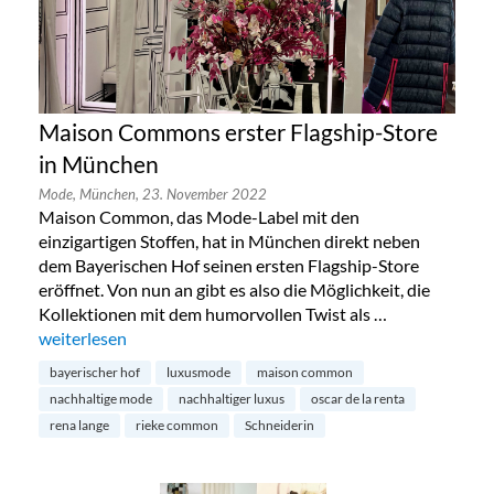
Maison Commons erster Flagship-Store
in München
Mode,
München,
23. November 2022
Maison Common, das Mode-Label mit den
einzigartigen Stoffen, hat in München direkt neben
dem Bayerischen Hof seinen ersten Flagship-Store
eröffnet. Von nun an gibt es also die Möglichkeit, die
Kollektionen mit dem humorvollen Twist als …
„Maison Commons erster Flagship-Store in München“
weiterlesen
bayerischer hof
luxusmode
maison common
nachhaltige mode
nachhaltiger luxus
oscar de la renta
rena lange
rieke common
Schneiderin