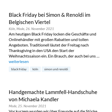
Black Friday bei Simon & Renoldi im
Belgischen Viertel
Köln,
Mode,
26. November 2021
Am heutigen Black Friday locken die Geschäfte und
Onlinehändler mit großen Rabatten und tollen
Angeboten. Traditionell läutet der Freitag nach
Thanksgiving in den USA den Start der
Weihnachtssaison ein. Ein Brauch, der auch bei uns …
„Black Friday bei Simon & Renoldi im Belgischen Viertel“
weiterlesen
black friday
köln
simon und renoldi
Handgemachte Lammfell-Handschuhe
von Michaela Kandler
Mode,
25. November 2021
Vor kurzem wurden wir über Freunde auf die Stücke