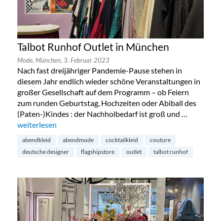
Talbot Runhof Outlet in München
Mode,
München,
3. Februar 2023
Nach fast dreijähriger Pandemie-Pause stehen in
diesem Jahr endlich wieder schöne Veranstaltungen in
großer Gesellschaft auf dem Programm – ob Feiern
zum runden Geburtstag, Hochzeiten oder Abiball des
(Paten-)Kindes : der Nachholbedarf ist groß und …
„Talbot Runhof Outlet in München“
weiterlesen
abendkleid
abendmode
cocktailkleid
couture
deutsche designer
flagshipstore
outlet
talbot runhof