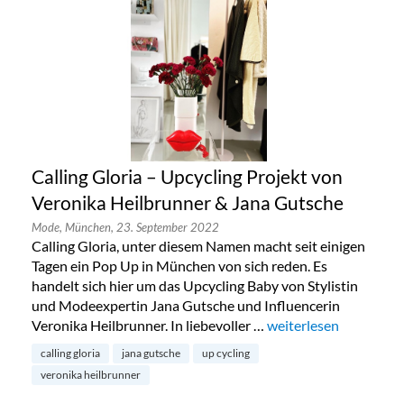
Calling Gloria – Upcycling Projekt von
Veronika Heilbrunner & Jana Gutsche
Mode,
München,
23. September 2022
Calling Gloria, unter diesem Namen macht seit einigen
Tagen ein Pop Up in München von sich reden. Es
handelt sich hier um das Upcycling Baby von Stylistin
und Modeexpertin Jana Gutsche und Influencerin
Veronika Heilbrunner. In liebevoller …
„Calling Gloria – Upc
weiterlesen
calling gloria
jana gutsche
up cycling
veronika heilbrunner