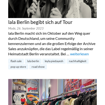
lala Berlin begibt sich auf Tour
Mode,
26. September 2023
lala Berlin macht sich im Oktober auf den Weg quer
durch Deutschland, um seine Community
kennenzulernen und an die großen Erfolge der Archive
Sales anzuknüpfen, die das Label regelmäßig in seiner
Heimatstadt Berlin veranstaltet. Bei …
„lala Berlin begibt sic
weiterlesen
flash sale
lala berlin
leyla piedayesh
nachhaltigkeit
pop up store
road show