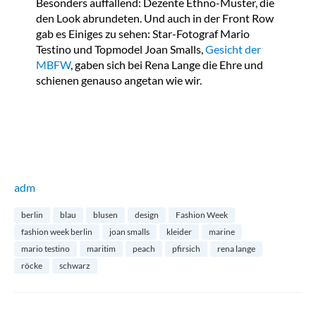
Besonders auffallend: Dezente Ethno-Muster, die
den Look abrundeten. Und auch in der Front Row
gab es Einiges zu sehen: Star-Fotograf Mario
Testino und Topmodel Joan Smalls,
Gesicht der
MBFW
, gaben sich bei Rena Lange die Ehre und
schienen genauso angetan wie wir.
adm
berlin
blau
blusen
design
Fashion Week
fashion week berlin
joan smalls
kleider
marine
mario testino
maritim
peach
pfirsich
rena lange
röcke
schwarz