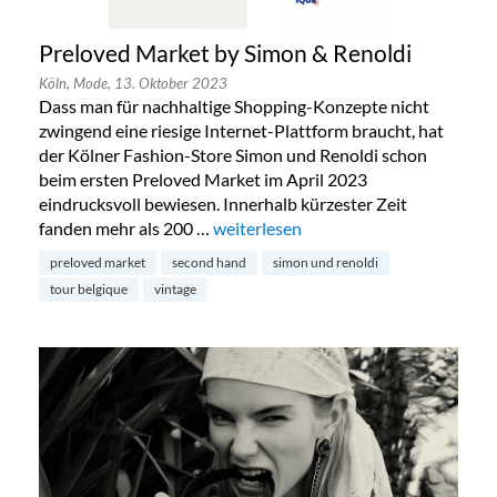
Preloved Market by Simon & Renoldi
Köln,
Mode,
13. Oktober 2023
Dass man für nachhaltige Shopping-Konzepte nicht
zwingend eine riesige Internet-Plattform braucht, hat
der Kölner Fashion-Store Simon und Renoldi schon
beim ersten Preloved Market im April 2023
eindrucksvoll bewiesen. Innerhalb kürzester Zeit
fanden mehr als 200 …
„Preloved Market by Simon & Renold
weiterlesen
preloved market
second hand
simon und renoldi
tour belgique
vintage