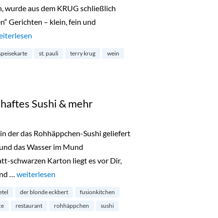
nn, wurde aus dem KRUG schließlich
n“ Gerichten – klein, fein und
rug: verstecktes Weinrestaurant mitten in St. Pauli“
eiterlesen
speisekarte
st. pauli
terry krug
wein
aftes Sushi & mehr
, in der das Rohhäppchen-Sushi geliefert
en und das Wasser im Mund
t-schwarzen Karton liegt es vor Dir,
 und …
„Rohhäppchen: märchenhaftes Sushi & mehr“
weiterlesen
etel
der blonde eckbert
fusionkitchen
ce
restaurant
rohhäppchen
sushi