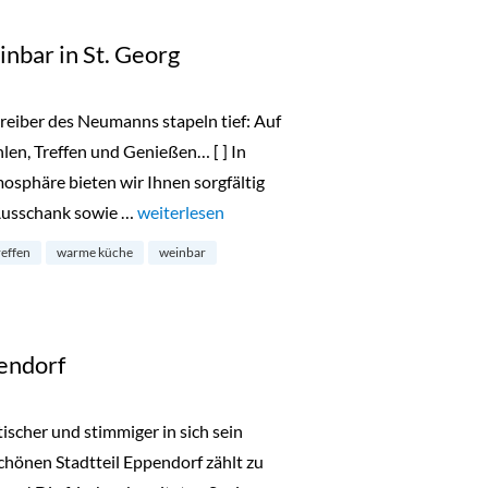
nbar in St. Georg
reiber des Neumanns stapeln tief: Auf
en, Treffen und Genießen… [ ] In
sphäre bieten wir Ihnen sorgfältig
Ausschank sowie …
„Neumanns Bistro & Weinbar in St. Georg“
weiterlesen
reffen
warme küche
weinbar
pendorf
tischer und stimmiger in sich sein
schönen Stadtteil Eppendorf zählt zu