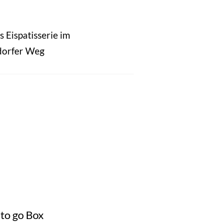
 Eispatisserie im
dorfer Weg
to go Box