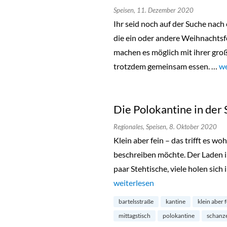
Speisen,
11. Dezember 2020
Ihr seid noch auf der Suche nach
die ein oder andere Weihnachtsf
machen es möglich mit ihrer groß
trotzdem gemeinsam essen. …
„C
we
Die Polokantine in der
Regionales,
Speisen,
8. Oktober 2020
Klein aber fein – das trifft es w
beschreiben möchte. Der Laden in
paar Stehtische, viele holen sic
„Die Polokantine in der Schanze“
weiterlesen
bartelsstraße
kantine
klein aber 
mittagstisch
polokantine
schanz