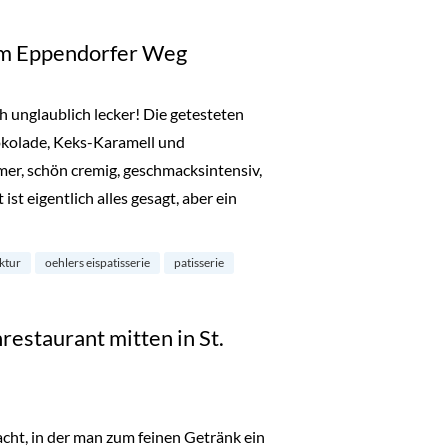
 im Eppendorfer Weg
ch unglaublich lecker! Die getesteten
kolade, Keks-Karamell und
er, schön cremig, geschmacksintensiv,
 ist eigentlich alles gesagt, aber ein
m Eppendorfer Weg“
ktur
oehlers eispatisserie
patisserie
estaurant mitten in St.
cht, in der man zum feinen Getränk ein