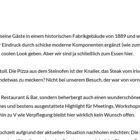
eine Gäste in einem historischen Fabrikgebäude von 1889 und wir
er Eindruck durch schicke moderne Komponenten ergänzt (wie zum 
coolen Look geben. Aber wir sind ja schließlich zum Essen hier.
l. Die Pizza aus dem Steinofen ist der Knaller, das Steak vom iri
gendetwas zu meckern? Nicht bei unserem Besuch, der war von vorne
nur Restaurant & Bar, sondern beherbergt auch einen wunderschön
rnes und bestens ausgestattete Highlight für Meetings, Workshop
in zu V wie Verpflegung bleibt hier wirklich kein Wunsch offen.
hochzeit aufgrund der aktuellen Situation nachholen möchten: Die 