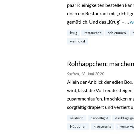
paar Kleinigkeiten bestellen ka
doch ein Restaurant mit „richtige
gemütlich. Und das „Krug“ – …
„K
w
krug
restaurant
schlemmen
weinlokal
Rohhäppchen: märchenh
Speisen,
18. Juni 2020
Allein der Anblick der edlen Box
wird, lässt die Vorfreude steig
zusammenlaufen. Im schicken mat
sorgfältig drapiert und verziert
asiatisch
candellight
das kluge gr
Häppchen
krosse ente
liverservi