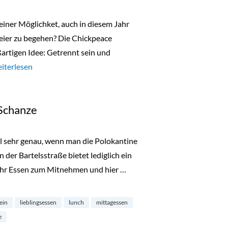
 einer Möglichket, auch in diesem Jahr
eier zu begehen? Die Chickpeace
artigen Idee: Getrennt sein und
hickpeace: Christmas to go Box“
iterlesen
 Schanze
ohl sehr genau, wenn man die Polokantine
 der Bartelsstraße bietet lediglich ein
h ihr Essen zum Mitnehmen und hier …
fein
lieblingsessen
lunch
mittagessen
e