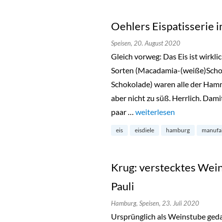
Oehlers Eispatisserie
Speisen,
20. August 2020
Gleich vorweg: Das Eis ist wirkli
Sorten (Macadamia-(weiße)Scho
Schokolade) waren alle der Hamm
aber nicht zu süß. Herrlich. Damit
paar …
„Oehlers Eispatisserie i
weiterlesen
eis
eisdiele
hamburg
manufa
Krug: verstecktes Weinr
Pauli
Hamburg,
Speisen,
23. Juli 2020
Ursprünglich als Weinstube geda