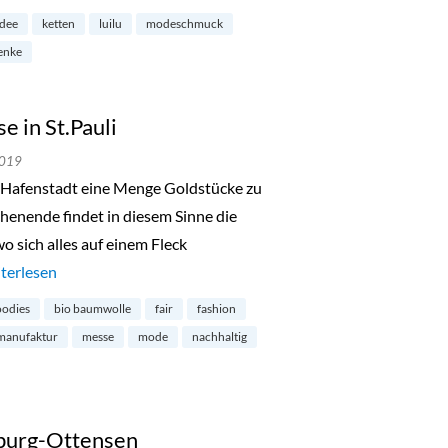
idee
ketten
luilu
modeschmuck
enke
 in St.Pauli
2019
ie Hafenstadt eine Menge Goldstücke zu
nende findet in diesem Sinne die
 sich alles auf einem Fleck
de in Hamburg-Messe in St.Pauli“
terlesen
odies
bio baumwolle
fair
fashion
manufaktur
messe
mode
nachhaltig
burg-Ottensen