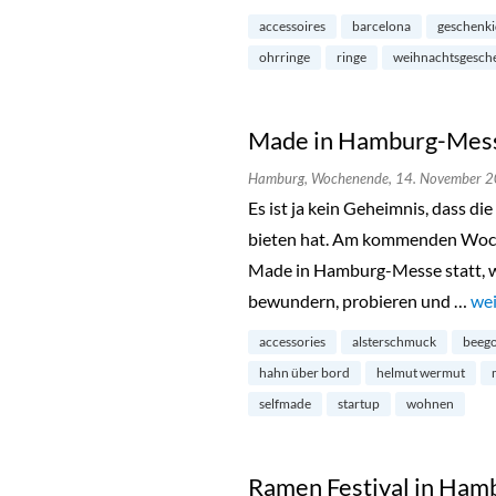
accessoires
barcelona
geschenk
ohrringe
ringe
weihnachtsgesch
Made in Hamburg-Messe
Hamburg,
Wochenende,
14. November 
Es ist ja kein Geheimnis, dass d
bieten hat. Am kommenden Woche
Made in Hamburg-Messe statt, wo
bewundern, probieren und …
„Ma
wei
accessories
alsterschmuck
beego
hahn über bord
helmut wermut
selfmade
startup
wohnen
Ramen Festival in Ham