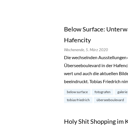
Below Surface: Unterwa
Hafencity
Wochenende,
5. März 2020
Die wechselnden Ausstellungen
Überseeboulevard in der Hafenci
wert und auch die aktuellen Bild
beeindruckt. Tobias Friedrich ni
below surface
fotografen
galerie
tobias friedrich
überseeboulevard
Holy Shit Shopping im 