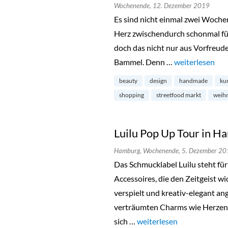
Wochenende,
12. Dezember 2019
Es sind nicht einmal zwei Wochen
Herz zwischendurch schonmal für
doch das nicht nur aus Vorfreude
Bammel. Denn …
„Holy Shit Shop
weiterlesen
beauty
design
handmade
ku
shopping
streetfood markt
weih
Luilu Pop Up Tour in 
Hamburg,
Wochenende,
5. Dezember 20
Das Schmucklabel Luilu steht fü
Accessoires, die den Zeitgeist w
verspielt und kreativ-elegant a
verträumten Charms wie Herzen, 
sich …
„Luilu Pop Up Tour in Ha
weiterlesen