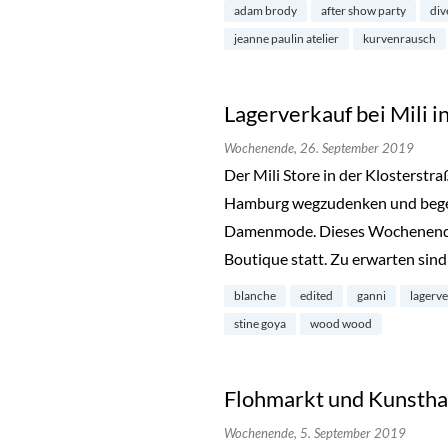
adam brody
after show party
div
jeanne paulin atelier
kurvenrausch
Lagerverkauf bei Mili i
Wochenende,
26. September 2019
Der Mili Store in der Klosterstra
Hamburg wegzudenken und begeis
Damenmode. Dieses Wochenende 
Boutique statt. Zu erwarten sin
blanche
edited
ganni
lagerv
stine goya
wood wood
Flohmarkt und Kunstha
Wochenende,
5. September 2019