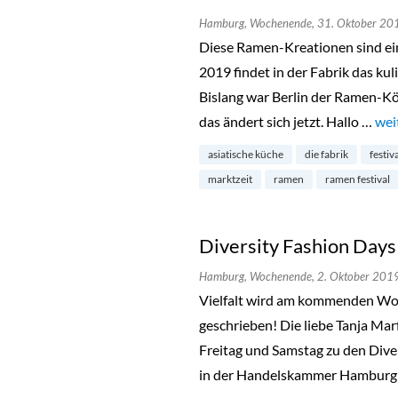
Hamburg,
Wochenende,
31. Oktober 20
Diese Ramen-Kreationen sind ei
2019 findet in der Fabrik das kul
Bislang war Berlin der Ramen-Kö
das ändert sich jetzt. Hallo …
„Ra
wei
asiatische küche
die fabrik
festiv
marktzeit
ramen
ramen festival
Diversity Fashion Day
Hamburg,
Wochenende,
2. Oktober 201
Vielfalt wird am kommenden Wo
geschrieben! Die liebe Tanja Mar
Freitag und Samstag zu den Dive
in der Handelskammer Hamburg 