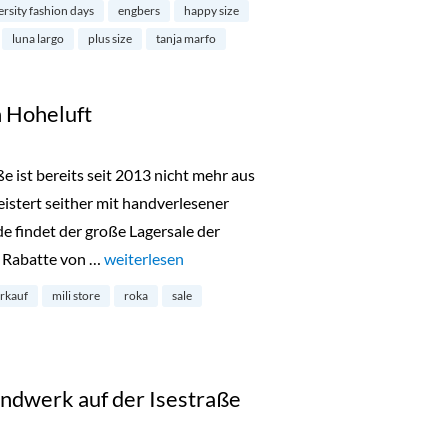
ersity fashion days
engbers
happy size
luna largo
plus size
tanja marfo
n Hoheluft
ße ist bereits seit 2013 nicht mehr aus
tert seither mit handverlesener
findet der große Lagersale der
d Rabatte von …
„Lagerverkauf bei Mili in Hoheluft“
weiterlesen
erkauf
mili store
roka
sale
ndwerk auf der Isestraße