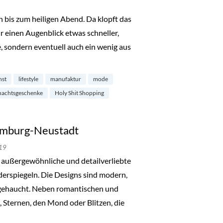
 bis zum heiligen Abend. Da klopft das
 einen Augenblick etwas schneller,
, sondern eventuell auch ein wenig aus
ping im Karolinenviertel“
nst
lifestyle
manufaktur
mode
nachtsgeschenke
Holy Shit Shopping
Hamburg-Neustadt
19
r außergewöhnliche und detailverliebte
iderspiegeln. Die Designs sind modern,
ngehaucht. Neben romantischen und
Sternen, den Mond oder Blitzen, die
mburg-Neustadt“