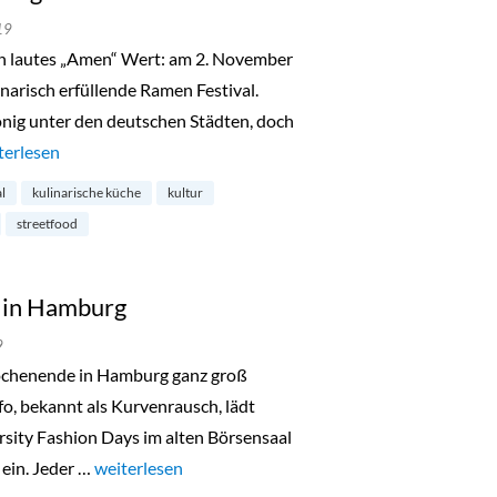
19
n lautes „Amen“ Wert: am 2. November
inarisch erfüllende Ramen Festival.
nig unter den deutschen Städten, doch
men Festival in Hamburg-Ottensen“
terlesen
al
kulinarische küche
kultur
streetfood
s in Hamburg
9
chenende in Hamburg ganz groß
fo, bekannt als Kurvenrausch, lädt
rsity Fashion Days im alten Börsensaal
ein. Jeder …
„Diversity Fashion Days in Hamburg“
weiterlesen