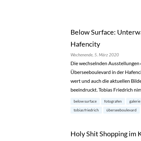
Below Surface: Unterwa
Hafencity
Wochenende,
5. März 2020
Die wechselnden Ausstellungen
Überseeboulevard in der Hafenci
wert und auch die aktuellen Bild
beeindruckt. Tobias Friedrich ni
below surface
fotografen
galerie
tobias friedrich
überseeboulevard
Holy Shit Shopping im 