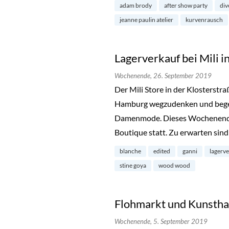
adam brody
after show party
div
jeanne paulin atelier
kurvenrausch
Lagerverkauf bei Mili i
Wochenende,
26. September 2019
Der Mili Store in der Klosterstra
Hamburg wegzudenken und begeis
Damenmode. Dieses Wochenende 
Boutique statt. Zu erwarten sin
blanche
edited
ganni
lagerv
stine goya
wood wood
Flohmarkt und Kunstha
Wochenende,
5. September 2019