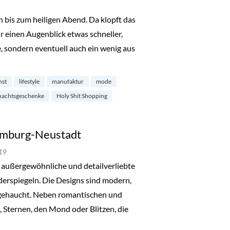
 bis zum heiligen Abend. Da klopft das
 einen Augenblick etwas schneller,
, sondern eventuell auch ein wenig aus
ping im Karolinenviertel“
nst
lifestyle
manufaktur
mode
nachtsgeschenke
Holy Shit Shopping
Hamburg-Neustadt
19
r außergewöhnliche und detailverliebte
iderspiegeln. Die Designs sind modern,
ngehaucht. Neben romantischen und
Sternen, den Mond oder Blitzen, die
mburg-Neustadt“