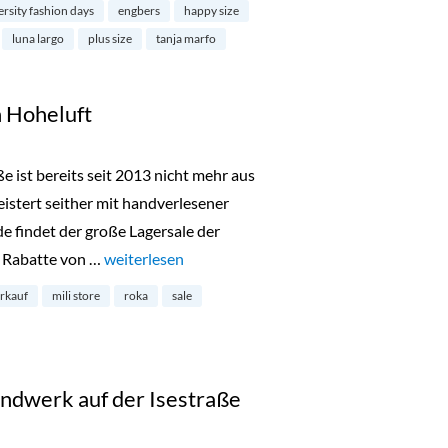
ersity fashion days
engbers
happy size
luna largo
plus size
tanja marfo
n Hoheluft
ße ist bereits seit 2013 nicht mehr aus
tert seither mit handverlesener
findet der große Lagersale der
d Rabatte von …
„Lagerverkauf bei Mili in Hoheluft“
weiterlesen
erkauf
mili store
roka
sale
ndwerk auf der Isestraße