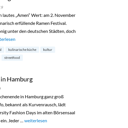
19
n lautes „Amen“ Wert: am 2. November
inarisch erfüllende Ramen Festival.
nig unter den deutschen Städten, doch
men Festival in Hamburg-Ottensen“
terlesen
al
kulinarische küche
kultur
streetfood
s in Hamburg
9
chenende in Hamburg ganz groß
fo, bekannt als Kurvenrausch, lädt
rsity Fashion Days im alten Börsensaal
ein. Jeder …
„Diversity Fashion Days in Hamburg“
weiterlesen