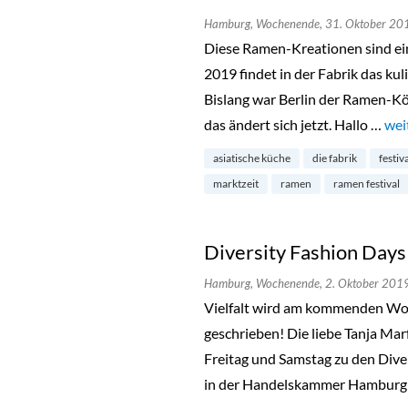
Hamburg,
Wochenende,
31. Oktober 20
Diese Ramen-Kreationen sind ei
2019 findet in der Fabrik das kul
Bislang war Berlin der Ramen-Kö
das ändert sich jetzt. Hallo …
„Ra
wei
asiatische küche
die fabrik
festiv
marktzeit
ramen
ramen festival
Diversity Fashion Day
Hamburg,
Wochenende,
2. Oktober 201
Vielfalt wird am kommenden Wo
geschrieben! Die liebe Tanja Mar
Freitag und Samstag zu den Dive
in der Handelskammer Hamburg 