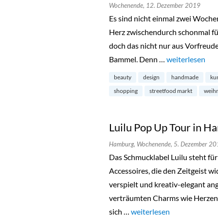
Wochenende,
12. Dezember 2019
Es sind nicht einmal zwei Wochen
Herz zwischendurch schonmal für
doch das nicht nur aus Vorfreude
Bammel. Denn …
„Holy Shit Shop
weiterlesen
beauty
design
handmade
ku
shopping
streetfood markt
weih
Luilu Pop Up Tour in 
Hamburg,
Wochenende,
5. Dezember 20
Das Schmucklabel Luilu steht fü
Accessoires, die den Zeitgeist w
verspielt und kreativ-elegant a
verträumten Charms wie Herzen, 
sich …
„Luilu Pop Up Tour in Ha
weiterlesen