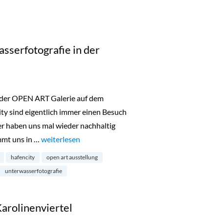
sserfotografie in der
 der OPEN ART Galerie auf dem
ty sind eigentlich immer einen Besuch
er haben uns mal wieder nachhaltig
mmt uns in …
„Below Surface: Unterwasserfotografie in der Hafenci
weiterlesen
hafencity
open art ausstellung
unterwasserfotografie
Karolinenviertel