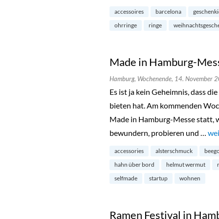
accessoires
barcelona
geschenk
ohrringe
ringe
weihnachtsgesch
Made in Hamburg-Messe
Hamburg,
Wochenende,
14. November 
Es ist ja kein Geheimnis, dass d
bieten hat. Am kommenden Woche
Made in Hamburg-Messe statt, wo
bewundern, probieren und …
„Ma
wei
accessories
alsterschmuck
beego
hahn über bord
helmut wermut
selfmade
startup
wohnen
Ramen Festival in Ham