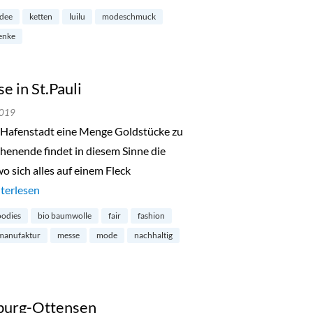
idee
ketten
luilu
modeschmuck
enke
 in St.Pauli
2019
ie Hafenstadt eine Menge Goldstücke zu
nende findet in diesem Sinne die
 sich alles auf einem Fleck
de in Hamburg-Messe in St.Pauli“
terlesen
odies
bio baumwolle
fair
fashion
manufaktur
messe
mode
nachhaltig
burg-Ottensen