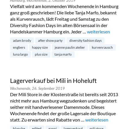
Hamburg,
Wochenende,
2. Oktober 2019
Vielfalt wird am kommenden Wochenende in Hamburg
ganz groß geschrieben! Die liebe Tanja Marfo, bekannt
als Kurvenrausch, lädt Freitag und Samstag zu den
Diversity Fashion Days im alten Börsensaal in der
Handelskammer Hamburg ein. Jeder …
„Diversity Fashion D
weiterlesen
adam brody
after show party
diversity fashion days
engbers
happy size
jeanne paulin atelier
kurvenrausch
luna largo
plus size
tanja marfo
Lagerverkauf bei Mili in Hoheluft
Wochenende,
26. September 2019
Der Mili Store in der Klosterstraße ist bereits seit 2013
nicht mehr aus Hamburg wegzudenken und begeistert
seither mit handverlesener Damenmode. Dieses
Wochenende findet der große Lagersale der Boutique
statt. Zu erwarten sind Rabatte von …
„Lagerverkauf bei Mili
weiterlesen
blanche
edited
ganni
lagerverkauf
mili store