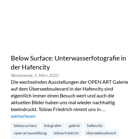
Below Surface: Unterwasserfotografie in
der Hafencity
Wochenende,
5. März 2020
Die wechselnden Ausstellungen der OPEN ART Galerie
auf dem Überseeboulevard in der Hafencity sind
eigentlich immer einen Besuch wert und auch die
aktuellen Bilder haben uns mal wieder nachhaltig
beeindruckt. Tobias Friedrich nimmt uns in …
„Below Surface: Unterwasserfotografie in der Hafencity“
weiterlesen
below surface
fotografen
galerie
hafencity
open art ausstellung
tobias friedrich
überseeboulevard