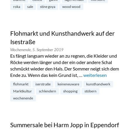
roka
sale
stine goya
wood wood
Flohmarkt und Kunsthandwerk auf der
Isestraße
Wochenende,
5. September 2019
Es fängt langsam wieder an zu regnen, die Kleider und
Röcke werden länger und der ein oder andere Schal
schmückt wieder den Hals. Der Sommer neigt sich dem
Ende zu. Wenn das kein Grund ist, …
„Flohmarkt und Kunstha
weiterlesen
flohmarkt
iserstraße
keineneuware
kunsthandwerk
Marktkultur
schlendern
shopping
stöbern
wochenende
Summersale bei Harm Jopp in Eppendorf