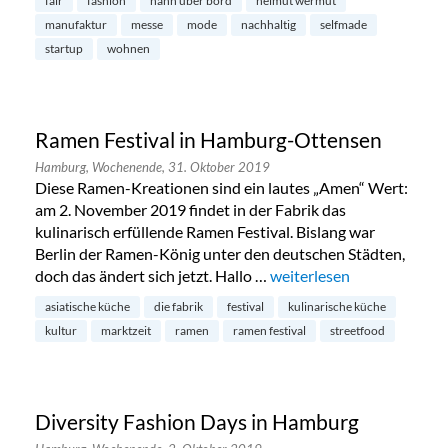
fair
fashion
hahn über bord
helmut wermut
manufaktur
messe
mode
nachhaltig
selfmade
startup
wohnen
Ramen Festival in Hamburg-Ottensen
Hamburg,
Wochenende,
31. Oktober 2019
Diese Ramen-Kreationen sind ein lautes „Amen“ Wert:
am 2. November 2019 findet in der Fabrik das
kulinarisch erfüllende Ramen Festival. Bislang war
Berlin der Ramen-König unter den deutschen Städten,
doch das ändert sich jetzt. Hallo …
„Ramen Festival in Hamb
weiterlesen
asiatische küche
die fabrik
festival
kulinarische küche
kultur
marktzeit
ramen
ramen festival
streetfood
Diversity Fashion Days in Hamburg