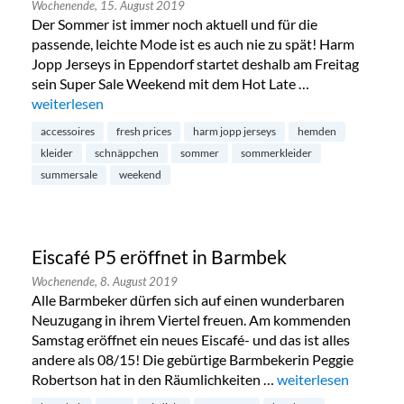
Wochenende,
15. August 2019
Der Sommer ist immer noch aktuell und für die
passende, leichte Mode ist es auch nie zu spät! Harm
Jopp Jerseys in Eppendorf startet deshalb am Freitag
sein Super Sale Weekend mit dem Hot Late …
„Summersale bei Harm Jopp in Eppendorf“
weiterlesen
accessoires
fresh prices
harm jopp jerseys
hemden
kleider
schnäppchen
sommer
sommerkleider
summersale
weekend
Eiscafé P5 eröffnet in Barmbek
Wochenende,
8. August 2019
Alle Barmbeker dürfen sich auf einen wunderbaren
Neuzugang in ihrem Viertel freuen. Am kommenden
Samstag eröffnet ein neues Eiscafé- und das ist alles
andere als 08/15! Die gebürtige Barmbekerin Peggie
Robertson hat in den Räumlichkeiten …
„Eiscafé P5 eröffnet
weiterlesen