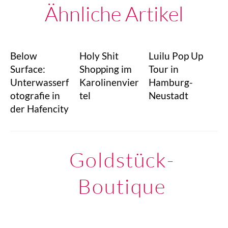
Ähnliche Artikel
Below
Holy Shit
Luilu Pop Up
Surface:
Shopping im
Tour in
Unterwasserf
Karolinenvier
Hamburg-
otografie in
tel
Neustadt
der Hafencity
Goldstück-
Boutique