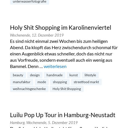
unterwasserfotografie
Holy Shit Shopping im Karolinenviertel
Wochenende,
12. Dezember 2019
Es sind nicht einmal zwei Wochen bis zum heiligen
Abend. Da klopft das Herz zwischendurch schonmal für
einen Augenblick etwas schneller, doch das nicht nur
aus Vorfreude, sondern eventuell auch ein wenig aus
Bammel. Denn …
„Holy Shit Shopping im Karolinenviertel“
weiterlesen
beauty
design
handmade
kunst
lifestyle
manufaktur
mode
shopping
streetfood markt
weihnachtsgeschenke
Holy Shit Shopping
Luilu Pop Up Tour in Hamburg-Neustadt
Hamburg,
Wochenende,
5. Dezember 2019