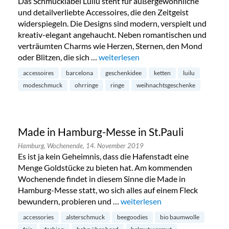
Das Schmucklabel Luilu steht für außergewöhnliche
und detailverliebte Accessoires, die den Zeitgeist
widerspiegeln. Die Designs sind modern, verspielt und
kreativ-elegant angehaucht. Neben romantischen und
verträumten Charms wie Herzen, Sternen, den Mond
oder Blitzen, die sich …
„Luilu Pop Up Tour in Hamburg-Neus
weiterlesen
accessoires
barcelona
geschenkidee
ketten
luilu
modeschmuck
ohrringe
ringe
weihnachtsgeschenke
Made in Hamburg-Messe in St.Pauli
Hamburg,
Wochenende,
14. November 2019
Es ist ja kein Geheimnis, dass die Hafenstadt eine
Menge Goldstücke zu bieten hat. Am kommenden
Wochenende findet in diesem Sinne die Made in
Hamburg-Messe statt, wo sich alles auf einem Fleck
bewundern, probieren und …
„Made in Hamburg-Messe in St
weiterlesen
accessories
alsterschmuck
beegoodies
bio baumwolle