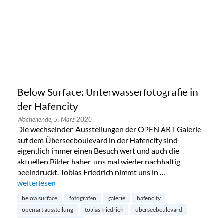
Below Surface: Unterwasserfotografie in
der Hafencity
Wochenende,
5. März 2020
Die wechselnden Ausstellungen der OPEN ART Galerie
auf dem Überseeboulevard in der Hafencity sind
eigentlich immer einen Besuch wert und auch die
aktuellen Bilder haben uns mal wieder nachhaltig
beeindruckt. Tobias Friedrich nimmt uns in …
„Below Surface: Unterwasserfotografie in der Hafencity“
weiterlesen
below surface
fotografen
galerie
hafencity
open art ausstellung
tobias friedrich
überseeboulevard