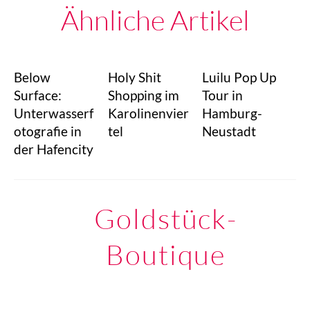
Ähnliche Artikel
Below
Holy Shit
Luilu Pop Up
Surface:
Shopping im
Tour in
Unterwasserf
Karolinenvier
Hamburg-
otografie in
tel
Neustadt
der Hafencity
Goldstück-
Boutique