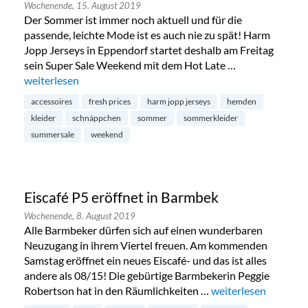
Wochenende,
15. August 2019
Der Sommer ist immer noch aktuell und für die
passende, leichte Mode ist es auch nie zu spät! Harm
Jopp Jerseys in Eppendorf startet deshalb am Freitag
sein Super Sale Weekend mit dem Hot Late …
„Summersale bei Harm Jopp in Eppendorf“
weiterlesen
accessoires
fresh prices
harm jopp jerseys
hemden
kleider
schnäppchen
sommer
sommerkleider
summersale
weekend
Eiscafé P5 eröffnet in Barmbek
Wochenende,
8. August 2019
Alle Barmbeker dürfen sich auf einen wunderbaren
Neuzugang in ihrem Viertel freuen. Am kommenden
Samstag eröffnet ein neues Eiscafé- und das ist alles
andere als 08/15! Die gebürtige Barmbekerin Peggie
Robertson hat in den Räumlichkeiten …
„Eiscafé P5 eröffnet
weiterlesen