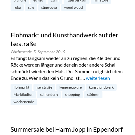
blanche
edited
ganni
lagerverkauf
mili store
roka
sale
stine goya
wood wood
Flohmarkt und Kunsthandwerk auf der
Isestraße
Wochenende,
5. September 2019
Es fängt langsam wieder an zu regnen, die Kleider und
Röcke werden länger und der ein oder andere Schal
schmückt wieder den Hals. Der Sommer neigt sich dem
Ende zu. Wenn das kein Grund ist, …
„Flohmarkt und Kunstha
weiterlesen
flohmarkt
iserstraße
keineneuware
kunsthandwerk
Marktkultur
schlendern
shopping
stöbern
wochenende
Summersale bei Harm Jopp in Eppendorf