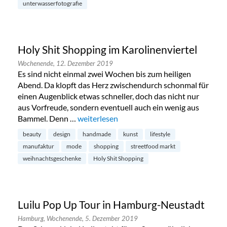
unterwasserfotografie
Holy Shit Shopping im Karolinenviertel
Wochenende,
12. Dezember 2019
Es sind nicht einmal zwei Wochen bis zum heiligen
Abend. Da klopft das Herz zwischendurch schonmal für
einen Augenblick etwas schneller, doch das nicht nur
aus Vorfreude, sondern eventuell auch ein wenig aus
Bammel. Denn …
„Holy Shit Shopping im Karolinenviertel“
weiterlesen
beauty
design
handmade
kunst
lifestyle
manufaktur
mode
shopping
streetfood markt
weihnachtsgeschenke
Holy Shit Shopping
Luilu Pop Up Tour in Hamburg-Neustadt
Hamburg,
Wochenende,
5. Dezember 2019