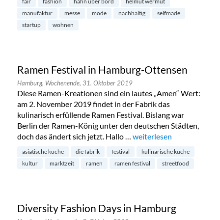
fair
fashion
hahn über bord
helmut wermut
manufaktur
messe
mode
nachhaltig
selfmade
startup
wohnen
Ramen Festival in Hamburg-Ottensen
Hamburg,
Wochenende,
31. Oktober 2019
Diese Ramen-Kreationen sind ein lautes „Amen“ Wert:
am 2. November 2019 findet in der Fabrik das
kulinarisch erfüllende Ramen Festival. Bislang war
Berlin der Ramen-König unter den deutschen Städten,
doch das ändert sich jetzt. Hallo …
„Ramen Festival in Hamb
weiterlesen
asiatische küche
die fabrik
festival
kulinarische küche
kultur
marktzeit
ramen
ramen festival
streetfood
Diversity Fashion Days in Hamburg