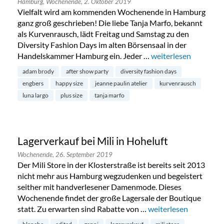
Hamburg,
Wochenende,
2. Oktober 2019
Vielfalt wird am kommenden Wochenende in Hamburg
ganz groß geschrieben! Die liebe Tanja Marfo, bekannt
als Kurvenrausch, lädt Freitag und Samstag zu den
Diversity Fashion Days im alten Börsensaal in der
Handelskammer Hamburg ein. Jeder …
„Diversity Fashion D
weiterlesen
adam brody
after show party
diversity fashion days
engbers
happy size
jeanne paulin atelier
kurvenrausch
luna largo
plus size
tanja marfo
Lagerverkauf bei Mili in Hoheluft
Wochenende,
26. September 2019
Der Mili Store in der Klosterstraße ist bereits seit 2013
nicht mehr aus Hamburg wegzudenken und begeistert
seither mit handverlesener Damenmode. Dieses
Wochenende findet der große Lagersale der Boutique
statt. Zu erwarten sind Rabatte von …
„Lagerverkauf bei Mili
weiterlesen