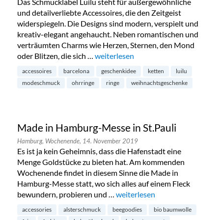
Das Schmucklabel Luilu steht für außergewöhnliche
und detailverliebte Accessoires, die den Zeitgeist
widerspiegeln. Die Designs sind modern, verspielt und
kreativ-elegant angehaucht. Neben romantischen und
verträumten Charms wie Herzen, Sternen, den Mond
oder Blitzen, die sich …
„Luilu Pop Up Tour in Hamburg-Neus
weiterlesen
accessoires
barcelona
geschenkidee
ketten
luilu
modeschmuck
ohrringe
ringe
weihnachtsgeschenke
Made in Hamburg-Messe in St.Pauli
Hamburg,
Wochenende,
14. November 2019
Es ist ja kein Geheimnis, dass die Hafenstadt eine
Menge Goldstücke zu bieten hat. Am kommenden
Wochenende findet in diesem Sinne die Made in
Hamburg-Messe statt, wo sich alles auf einem Fleck
bewundern, probieren und …
„Made in Hamburg-Messe in St
weiterlesen
accessories
alsterschmuck
beegoodies
bio baumwolle