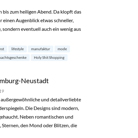
 bis zum heiligen Abend. Da klopft das
 einen Augenblick etwas schneller,
, sondern eventuell auch ein wenig aus
ping im Karolinenviertel“
nst
lifestyle
manufaktur
mode
nachtsgeschenke
Holy Shit Shopping
Hamburg-Neustadt
19
r außergewöhnliche und detailverliebte
iderspiegeln. Die Designs sind modern,
ngehaucht. Neben romantischen und
Sternen, den Mond oder Blitzen, die
mburg-Neustadt“