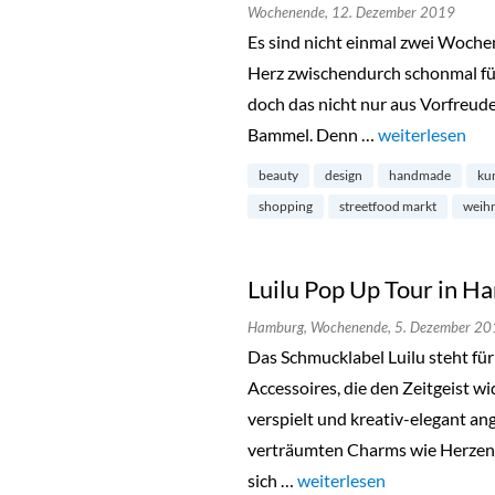
Wochenende,
12. Dezember 2019
Es sind nicht einmal zwei Wochen
Herz zwischendurch schonmal für
doch das nicht nur aus Vorfreude
Bammel. Denn …
„Holy Shit Shop
weiterlesen
beauty
design
handmade
ku
shopping
streetfood markt
weih
Luilu Pop Up Tour in 
Hamburg,
Wochenende,
5. Dezember 20
Das Schmucklabel Luilu steht fü
Accessoires, die den Zeitgeist w
verspielt und kreativ-elegant a
verträumten Charms wie Herzen, 
sich …
„Luilu Pop Up Tour in Ha
weiterlesen