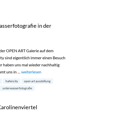
sserfotografie in der
 der OPEN ART Galerie auf dem
ty sind eigentlich immer einen Besuch
er haben uns mal wieder nachhaltig
mmt uns in …
„Below Surface: Unterwasserfotografie in der Hafenci
weiterlesen
hafencity
open art ausstellung
unterwasserfotografie
Karolinenviertel