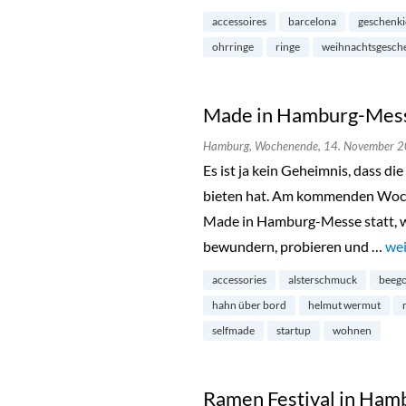
accessoires
barcelona
geschenk
ohrringe
ringe
weihnachtsgesch
Made in Hamburg-Messe
Hamburg,
Wochenende,
14. November 
Es ist ja kein Geheimnis, dass d
bieten hat. Am kommenden Woche
Made in Hamburg-Messe statt, wo
bewundern, probieren und …
„Ma
wei
accessories
alsterschmuck
beego
hahn über bord
helmut wermut
selfmade
startup
wohnen
Ramen Festival in Ham