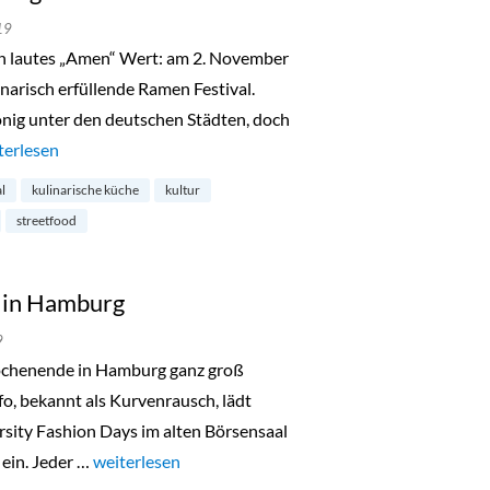
19
n lautes „Amen“ Wert: am 2. November
inarisch erfüllende Ramen Festival.
nig unter den deutschen Städten, doch
men Festival in Hamburg-Ottensen“
terlesen
al
kulinarische küche
kultur
streetfood
s in Hamburg
9
chenende in Hamburg ganz groß
fo, bekannt als Kurvenrausch, lädt
rsity Fashion Days im alten Börsensaal
ein. Jeder …
„Diversity Fashion Days in Hamburg“
weiterlesen