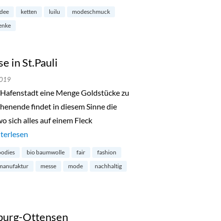
idee
ketten
luilu
modeschmuck
enke
 in St.Pauli
2019
ie Hafenstadt eine Menge Goldstücke zu
nende findet in diesem Sinne die
 sich alles auf einem Fleck
de in Hamburg-Messe in St.Pauli“
terlesen
odies
bio baumwolle
fair
fashion
manufaktur
messe
mode
nachhaltig
burg-Ottensen