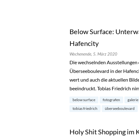
Below Surface: Unterwa
Hafencity
Wochenende,
5. März 2020
Die wechselnden Ausstellungen
Überseeboulevard in der Hafenci
wert und auch die aktuellen Bild
beeindruckt. Tobias Friedrich ni
below surface
fotografen
galerie
tobias friedrich
überseeboulevard
Holy Shit Shopping im 