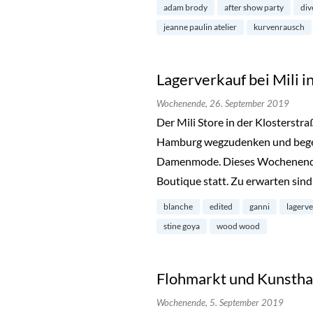
adam brody
after show party
div
jeanne paulin atelier
kurvenrausch
Lagerverkauf bei Mili i
Wochenende,
26. September 2019
Der Mili Store in der Klosterstra
Hamburg wegzudenken und begeis
Damenmode. Dieses Wochenende 
Boutique statt. Zu erwarten sin
blanche
edited
ganni
lagerv
stine goya
wood wood
Flohmarkt und Kunstha
Wochenende,
5. September 2019