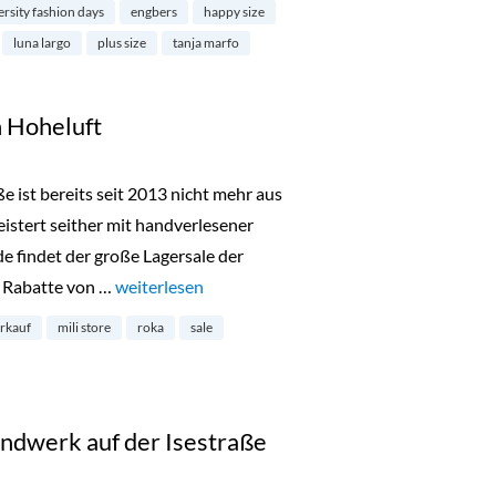
ersity fashion days
engbers
happy size
luna largo
plus size
tanja marfo
n Hoheluft
ße ist bereits seit 2013 nicht mehr aus
tert seither mit handverlesener
findet der große Lagersale der
d Rabatte von …
„Lagerverkauf bei Mili in Hoheluft“
weiterlesen
erkauf
mili store
roka
sale
ndwerk auf der Isestraße