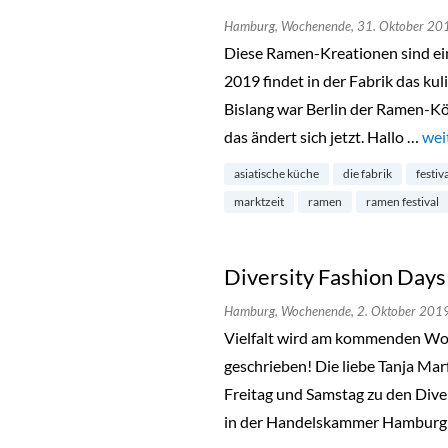
Hamburg,
Wochenende,
31. Oktober 20
Diese Ramen-Kreationen sind ei
2019 findet in der Fabrik das kul
Bislang war Berlin der Ramen-Kö
das ändert sich jetzt. Hallo …
„Ra
wei
asiatische küche
die fabrik
festiv
marktzeit
ramen
ramen festival
Diversity Fashion Day
Hamburg,
Wochenende,
2. Oktober 201
Vielfalt wird am kommenden Wo
geschrieben! Die liebe Tanja Mar
Freitag und Samstag zu den Dive
in der Handelskammer Hamburg 