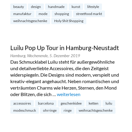
beauty
design
handmade
kunst
lifestyle
manufaktur
mode
shopping
streetfood markt
weihnachtsgeschenke
Holy Shit Shopping
Luilu Pop Up Tour in Hamburg-Neustadt
Hamburg,
Wochenende,
5. Dezember 2019
Das Schmucklabel Luilu steht für außergewöhnliche
und detailverliebte Accessoires, die den Zeitgeist
widerspiegeln. Die Designs sind modern, verspielt und
kreativ-elegant angehaucht. Neben romantischen und
verträumten Charms wie Herzen, Sternen, den Mond
oder Blitzen, die sich …
„Luilu Pop Up Tour in Hamburg-Neus
weiterlesen
accessoires
barcelona
geschenkidee
ketten
luilu
modeschmuck
ohrringe
ringe
weihnachtsgeschenke