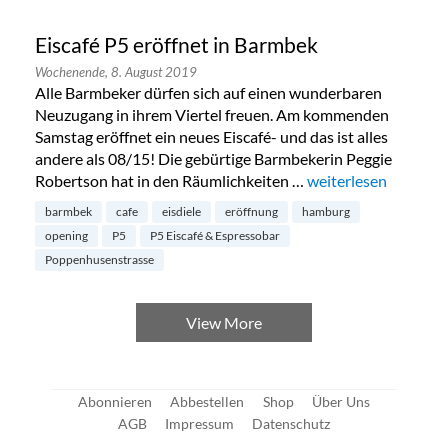
Eiscafé P5 eröffnet in Barmbek
Wochenende,
8. August 2019
Alle Barmbeker dürfen sich auf einen wunderbaren
Neuzugang in ihrem Viertel freuen. Am kommenden
Samstag eröffnet ein neues Eiscafé- und das ist alles
andere als 08/15! Die gebürtige Barmbekerin Peggie
Robertson hat in den Räumlichkeiten …
„Eiscafé P5 eröffnet
weiterlesen
barmbek
cafe
eisdiele
eröffnung
hamburg
opening
P5
P5 Eiscafé & Espressobar
Poppenhusenstrasse
View More
Abonnieren
Abbestellen
Shop
Über Uns
AGB
Impressum
Datenschutz