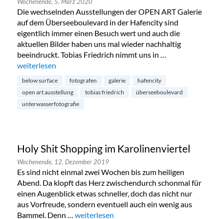
Wochenende,
5. März 2020
Die wechselnden Ausstellungen der OPEN ART Galerie
auf dem Überseeboulevard in der Hafencity sind
eigentlich immer einen Besuch wert und auch die
aktuellen Bilder haben uns mal wieder nachhaltig
beeindruckt. Tobias Friedrich nimmt uns in …
„Below Surface: Unterwasserfotografie in der Hafencity“
weiterlesen
below surface
fotografen
galerie
hafencity
open art ausstellung
tobias friedrich
überseeboulevard
unterwasserfotografie
Holy Shit Shopping im Karolinenviertel
Wochenende,
12. Dezember 2019
Es sind nicht einmal zwei Wochen bis zum heiligen
Abend. Da klopft das Herz zwischendurch schonmal für
einen Augenblick etwas schneller, doch das nicht nur
aus Vorfreude, sondern eventuell auch ein wenig aus
Bammel. Denn …
„Holy Shit Shopping im Karolinenviertel“
weiterlesen