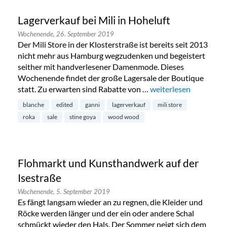
Lagerverkauf bei Mili in Hoheluft
Wochenende,
26. September 2019
Der Mili Store in der Klosterstraße ist bereits seit 2013
nicht mehr aus Hamburg wegzudenken und begeistert
seither mit handverlesener Damenmode. Dieses
Wochenende findet der große Lagersale der Boutique
statt. Zu erwarten sind Rabatte von …
„Lagerverkauf bei Mili
weiterlesen
blanche
edited
ganni
lagerverkauf
mili store
roka
sale
stine goya
wood wood
Flohmarkt und Kunsthandwerk auf der
Isestraße
Wochenende,
5. September 2019
Es fängt langsam wieder an zu regnen, die Kleider und
Röcke werden länger und der ein oder andere Schal
schmückt wieder den Hals. Der Sommer neigt sich dem