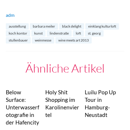
adm
ausstellung
barbara meiler
black delight
einklang kulturloft
koch kontor
kunst
lindenstraße
loft
st. georg
stullenbauer
weinmesse
wine meets art 2013
Ähnliche Artikel
Below
Holy Shit
Luilu Pop Up
Surface:
Shopping im
Tour in
Unterwasserf
Karolinenvier
Hamburg-
otografie in
tel
Neustadt
der Hafencity