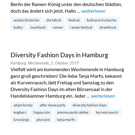
Berlin der Ramen-König unter den deutschen Städten,
doch das ändert sich jetzt. Hallo …
„Ramen Festival in Hamb
weiterlesen
asiatische küche
die fabrik
festival
kulinarische küche
kultur
marktzeit
ramen
ramen festival
streetfood
Diversity Fashion Days in Hamburg
Hamburg,
Wochenende,
2. Oktober 2019
Vielfalt wird am kommenden Wochenende in Hamburg
ganz groß geschrieben! Die liebe Tanja Marfo, bekannt
als Kurvenrausch, lädt Freitag und Samstag zu den
Diversity Fashion Days im alten Börsensaal in der
Handelskammer Hamburg ein. Jeder …
„Diversity Fashion D
weiterlesen
adam brody
after show party
diversity fashion days
engbers
happy size
jeanne paulin atelier
kurvenrausch
luna largo
plus size
tanja marfo