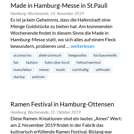
Made in Hamburg-Messe in St.Pauli
Hamburg,
Wochenende,
14. November 2019
Es ist ja kein Geheimnis, dass die Hafenstadt eine
Menge Goldstücke zu bieten hat. Am kommenden
Wochenende findet in diesem Sinne die Made in
Hamburg-Messe statt, wo sich alles auf einem Fleck
bewundern, probieren und …
„Made in Hamburg-Messe in St
weiterlesen
accessories
alsterschmuck
beegoodies
bio baumwolle
fair
fashion
hahn über bord
helmut wermut
manufaktur
messe
mode
nachhaltig
selfmade
startup
wohnen
Ramen Festival in Hamburg-Ottensen
Hamburg,
Wochenende,
31. Oktober 2019
Diese Ramen-Kreationen sind ein lautes „Amen“ Wert:
am 2. November 2019 findet in der Fabrik das
kulinarisch erfüllende Ramen Festival. Bislang war