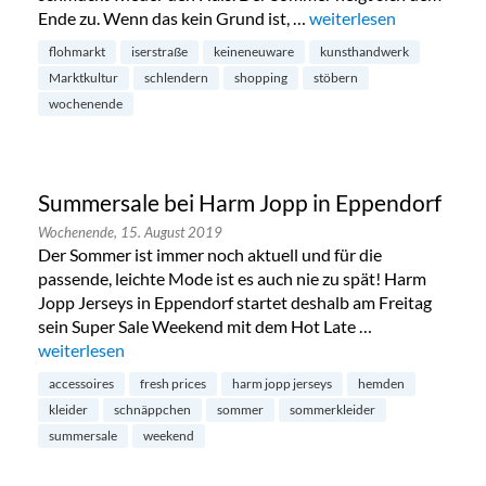
Ende zu. Wenn das kein Grund ist, …
„Flohmarkt und Kunstha
weiterlesen
flohmarkt
iserstraße
keineneuware
kunsthandwerk
Marktkultur
schlendern
shopping
stöbern
wochenende
Summersale bei Harm Jopp in Eppendorf
Wochenende,
15. August 2019
Der Sommer ist immer noch aktuell und für die
passende, leichte Mode ist es auch nie zu spät! Harm
Jopp Jerseys in Eppendorf startet deshalb am Freitag
sein Super Sale Weekend mit dem Hot Late …
„Summersale bei Harm Jopp in Eppendorf“
weiterlesen
accessoires
fresh prices
harm jopp jerseys
hemden
kleider
schnäppchen
sommer
sommerkleider
summersale
weekend