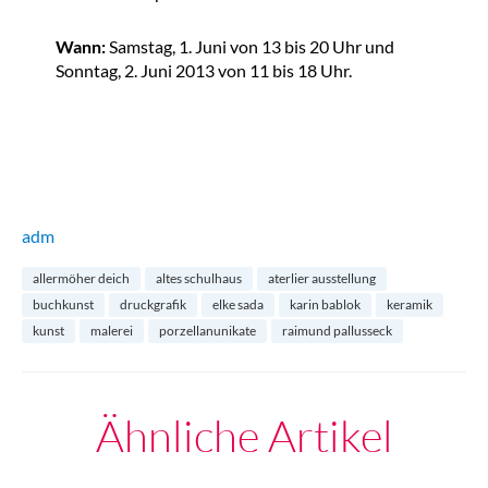
Wann:
Samstag, 1. Juni von 13 bis 20 Uhr und
Sonntag, 2. Juni 2013 von 11 bis 18 Uhr.
adm
allermöher deich
altes schulhaus
aterlier ausstellung
buchkunst
druckgrafik
elke sada
karin bablok
keramik
kunst
malerei
porzellanunikate
raimund pallusseck
Ähnliche Artikel