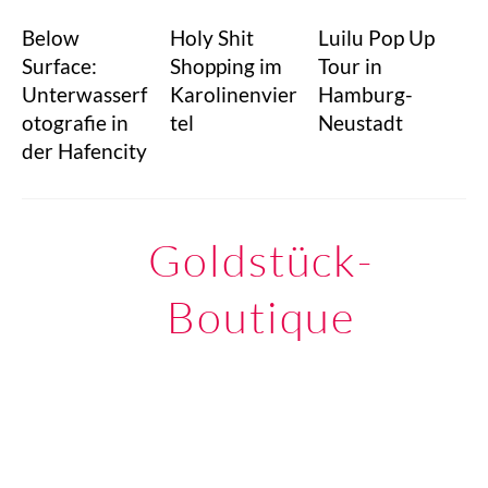
Below
Holy Shit
Luilu Pop Up
Surface:
Shopping im
Tour in
Unterwasserf
Karolinenvier
Hamburg-
otografie in
tel
Neustadt
der Hafencity
Goldstück-
Boutique