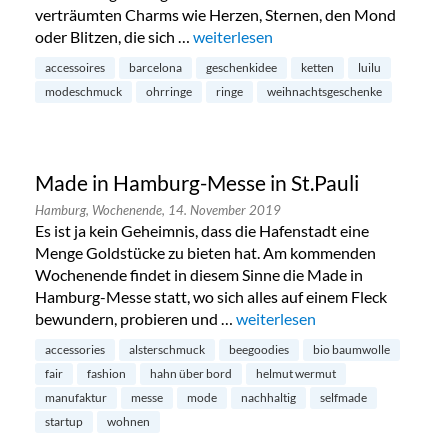
verträumten Charms wie Herzen, Sternen, den Mond
oder Blitzen, die sich …
„Luilu Pop Up Tour in Hamburg-Neus
weiterlesen
accessoires
barcelona
geschenkidee
ketten
luilu
modeschmuck
ohrringe
ringe
weihnachtsgeschenke
Made in Hamburg-Messe in St.Pauli
Hamburg,
Wochenende,
14. November 2019
Es ist ja kein Geheimnis, dass die Hafenstadt eine
Menge Goldstücke zu bieten hat. Am kommenden
Wochenende findet in diesem Sinne die Made in
Hamburg-Messe statt, wo sich alles auf einem Fleck
bewundern, probieren und …
„Made in Hamburg-Messe in St
weiterlesen
accessories
alsterschmuck
beegoodies
bio baumwolle
fair
fashion
hahn über bord
helmut wermut
manufaktur
messe
mode
nachhaltig
selfmade
startup
wohnen