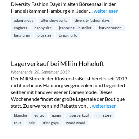
Diversity Fashion Days im alten Börsensaal in der
Handelskammer Hamburg ein. Jeder …
„Diversity Fashion D
weiterlesen
adam brody
after show party
diversity fashion days
engbers
happy size
jeanne paulin atelier
kurvenrausch
luna largo
plus size
tanja marfo
Lagerverkauf bei Mili in Hoheluft
Wochenende,
26. September 2019
Der Mili Store in der Klosterstraße ist bereits seit 2013
nicht mehr aus Hamburg wegzudenken und begeistert
seither mit handverlesener Damenmode. Dieses
Wochenende findet der große Lagersale der Boutique
statt. Zu erwarten sind Rabatte von …
„Lagerverkauf bei Mili
weiterlesen
blanche
edited
ganni
lagerverkauf
mili store
roka
sale
stine goya
wood wood