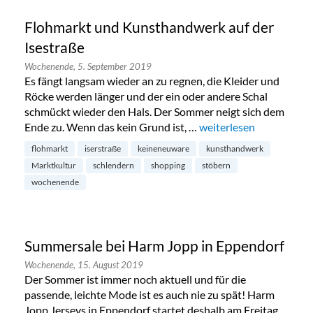
Flohmarkt und Kunsthandwerk auf der
Isestraße
Wochenende,
5. September 2019
Es fängt langsam wieder an zu regnen, die Kleider und
Röcke werden länger und der ein oder andere Schal
schmückt wieder den Hals. Der Sommer neigt sich dem
Ende zu. Wenn das kein Grund ist, …
„Flohmarkt und Kunstha
weiterlesen
flohmarkt
iserstraße
keineneuware
kunsthandwerk
Marktkultur
schlendern
shopping
stöbern
wochenende
Summersale bei Harm Jopp in Eppendorf
Wochenende,
15. August 2019
Der Sommer ist immer noch aktuell und für die
passende, leichte Mode ist es auch nie zu spät! Harm
Jopp Jerseys in Eppendorf startet deshalb am Freitag