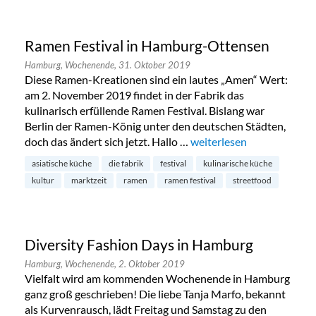
Ramen Festival in Hamburg-Ottensen
Hamburg,
Wochenende,
31. Oktober 2019
Diese Ramen-Kreationen sind ein lautes „Amen“ Wert:
am 2. November 2019 findet in der Fabrik das
kulinarisch erfüllende Ramen Festival. Bislang war
Berlin der Ramen-König unter den deutschen Städten,
doch das ändert sich jetzt. Hallo …
„Ramen Festival in Hamb
weiterlesen
asiatische küche
die fabrik
festival
kulinarische küche
kultur
marktzeit
ramen
ramen festival
streetfood
Diversity Fashion Days in Hamburg
Hamburg,
Wochenende,
2. Oktober 2019
Vielfalt wird am kommenden Wochenende in Hamburg
ganz groß geschrieben! Die liebe Tanja Marfo, bekannt
als Kurvenrausch, lädt Freitag und Samstag zu den