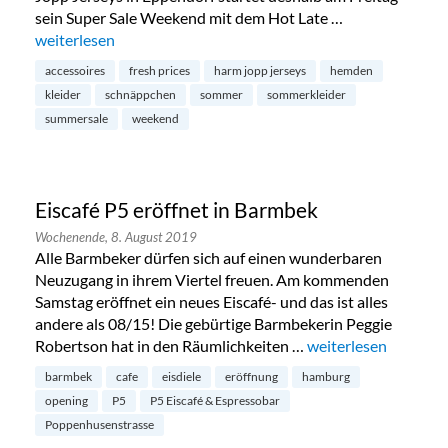
sein Super Sale Weekend mit dem Hot Late …
„Summersale bei Harm Jopp in Eppendorf“
weiterlesen
accessoires
fresh prices
harm jopp jerseys
hemden
kleider
schnäppchen
sommer
sommerkleider
summersale
weekend
Eiscafé P5 eröffnet in Barmbek
Wochenende,
8. August 2019
Alle Barmbeker dürfen sich auf einen wunderbaren
Neuzugang in ihrem Viertel freuen. Am kommenden
Samstag eröffnet ein neues Eiscafé- und das ist alles
andere als 08/15! Die gebürtige Barmbekerin Peggie
Robertson hat in den Räumlichkeiten …
„Eiscafé P5 eröffnet
weiterlesen
barmbek
cafe
eisdiele
eröffnung
hamburg
opening
P5
P5 Eiscafé & Espressobar
Poppenhusenstrasse