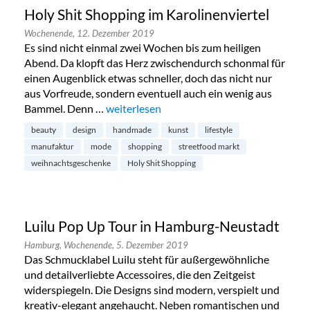
Holy Shit Shopping im Karolinenviertel
Wochenende,
12. Dezember 2019
Es sind nicht einmal zwei Wochen bis zum heiligen
Abend. Da klopft das Herz zwischendurch schonmal für
einen Augenblick etwas schneller, doch das nicht nur
aus Vorfreude, sondern eventuell auch ein wenig aus
Bammel. Denn …
„Holy Shit Shopping im Karolinenviertel“
weiterlesen
beauty
design
handmade
kunst
lifestyle
manufaktur
mode
shopping
streetfood markt
weihnachtsgeschenke
Holy Shit Shopping
Luilu Pop Up Tour in Hamburg-Neustadt
Hamburg,
Wochenende,
5. Dezember 2019
Das Schmucklabel Luilu steht für außergewöhnliche
und detailverliebte Accessoires, die den Zeitgeist
widerspiegeln. Die Designs sind modern, verspielt und
kreativ-elegant angehaucht. Neben romantischen und