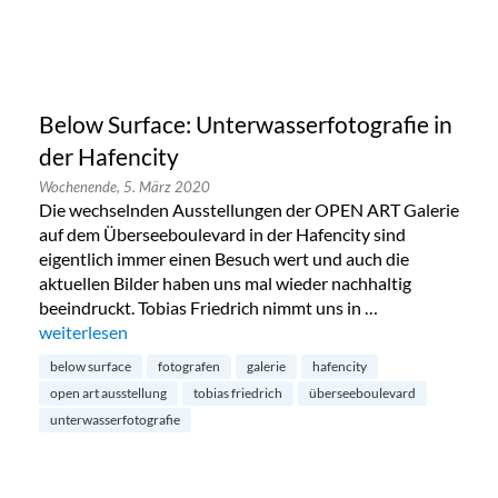
Below Surface: Unterwasserfotografie in
der Hafencity
Wochenende,
5. März 2020
Die wechselnden Ausstellungen der OPEN ART Galerie
auf dem Überseeboulevard in der Hafencity sind
eigentlich immer einen Besuch wert und auch die
aktuellen Bilder haben uns mal wieder nachhaltig
beeindruckt. Tobias Friedrich nimmt uns in …
„Below Surface: Unterwasserfotografie in der Hafencity“
weiterlesen
below surface
fotografen
galerie
hafencity
open art ausstellung
tobias friedrich
überseeboulevard
unterwasserfotografie