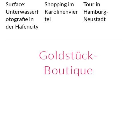
Surface:
Shopping im
Tour in
Unterwasserf
Karolinenvier
Hamburg-
otografie in
tel
Neustadt
der Hafencity
Goldstück-
Boutique