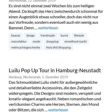
Wochenende,
12. Dezember 2019
Es sind nicht einmal zwei Wochen bis zum heiligen
Abend. Da klopft das Herz zwischendurch schonmal für
einen Augenblick etwas schneller, doch das nicht nur
aus Vorfreude, sondern eventuell auch ein wenig aus
Bammel. Denn …
„Holy Shit Shopping im Karolinenviertel“
weiterlesen
beauty
design
handmade
kunst
lifestyle
manufaktur
mode
shopping
streetfood markt
weihnachtsgeschenke
Holy Shit Shopping
Luilu Pop Up Tour in Hamburg-Neustadt
Hamburg,
Wochenende,
5. Dezember 2019
Das Schmucklabel Luilu steht für außergewöhnliche
und detailverliebte Accessoires, die den Zeitgeist
widerspiegeln. Die Designs sind modern, verspielt und
kreativ-elegant angehaucht. Neben romantischen und
verträumten Charms wie Herzen, Sternen, den Mond
oder Blitzen, die sich …
„Luilu Pop Up Tour in Hamburg-Neus
weiterlesen