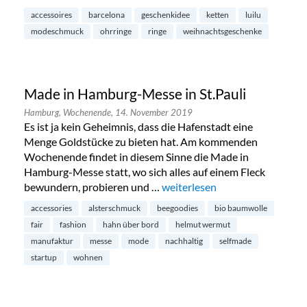
accessoires
barcelona
geschenkidee
ketten
luilu
modeschmuck
ohrringe
ringe
weihnachtsgeschenke
Made in Hamburg-Messe in St.Pauli
Hamburg,
Wochenende,
14. November 2019
Es ist ja kein Geheimnis, dass die Hafenstadt eine
Menge Goldstücke zu bieten hat. Am kommenden
Wochenende findet in diesem Sinne die Made in
Hamburg-Messe statt, wo sich alles auf einem Fleck
bewundern, probieren und …
„Made in Hamburg-Messe in St
weiterlesen
accessories
alsterschmuck
beegoodies
bio baumwolle
fair
fashion
hahn über bord
helmut wermut
manufaktur
messe
mode
nachhaltig
selfmade
startup
wohnen