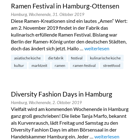
Ramen Festival in Hamburg-Ottensen
Hamburg,
Wochenende,
31. Oktober 2019
Diese Ramen-Kreationen sind ein lautes „Amen“ Wert:
am 2. November 2019 findet in der Fabrik das
kulinarisch erfüllende Ramen Festival. Bislang war
Berlin der Ramen-König unter den deutschen Städten,
doch das ändert sich jetzt. Hallo …
„Ramen Festival in Hamb
weiterlesen
asiatische küche
die fabrik
festival
kulinarische küche
kultur
marktzeit
ramen
ramen festival
streetfood
Diversity Fashion Days in Hamburg
Hamburg,
Wochenende,
2. Oktober 2019
Vielfalt wird am kommenden Wochenende in Hamburg
ganz groß geschrieben! Die liebe Tanja Marfo, bekannt
als Kurvenrausch, lädt Freitag und Samstag zu den
Diversity Fashion Days im alten Börsensaal in der
Handelskammer Hamburg ein. Jeder …
„Diversity Fashion D
weiterlesen