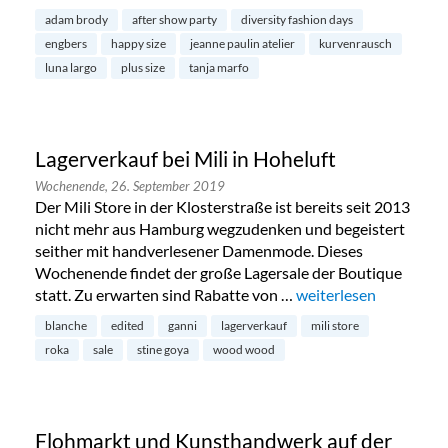
adam brody
after show party
diversity fashion days
engbers
happy size
jeanne paulin atelier
kurvenrausch
luna largo
plus size
tanja marfo
Lagerverkauf bei Mili in Hoheluft
Wochenende,
26. September 2019
Der Mili Store in der Klosterstraße ist bereits seit 2013
nicht mehr aus Hamburg wegzudenken und begeistert
seither mit handverlesener Damenmode. Dieses
Wochenende findet der große Lagersale der Boutique
statt. Zu erwarten sind Rabatte von …
„Lagerverkauf bei Mili
weiterlesen
blanche
edited
ganni
lagerverkauf
mili store
roka
sale
stine goya
wood wood
Flohmarkt und Kunsthandwerk auf der