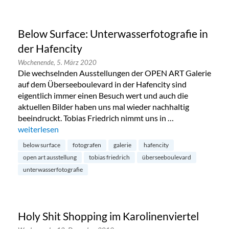
Below Surface: Unterwasserfotografie in
der Hafencity
Wochenende,
5. März 2020
Die wechselnden Ausstellungen der OPEN ART Galerie
auf dem Überseeboulevard in der Hafencity sind
eigentlich immer einen Besuch wert und auch die
aktuellen Bilder haben uns mal wieder nachhaltig
beeindruckt. Tobias Friedrich nimmt uns in …
„Below Surface: Unterwasserfotografie in der Hafencity“
weiterlesen
below surface
fotografen
galerie
hafencity
open art ausstellung
tobias friedrich
überseeboulevard
unterwasserfotografie
Holy Shit Shopping im Karolinenviertel