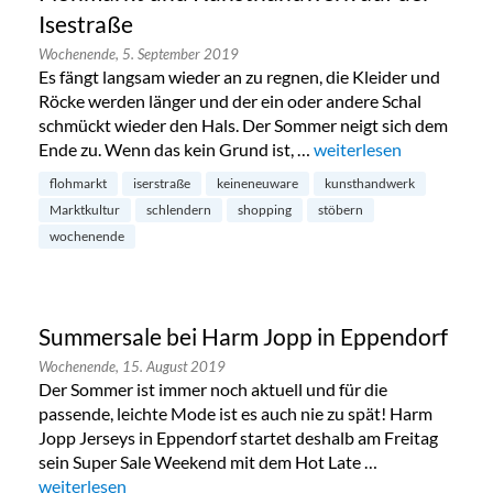
Isestraße
Wochenende,
5. September 2019
Es fängt langsam wieder an zu regnen, die Kleider und
Röcke werden länger und der ein oder andere Schal
schmückt wieder den Hals. Der Sommer neigt sich dem
Ende zu. Wenn das kein Grund ist, …
„Flohmarkt und Kunstha
weiterlesen
flohmarkt
iserstraße
keineneuware
kunsthandwerk
Marktkultur
schlendern
shopping
stöbern
wochenende
Summersale bei Harm Jopp in Eppendorf
Wochenende,
15. August 2019
Der Sommer ist immer noch aktuell und für die
passende, leichte Mode ist es auch nie zu spät! Harm
Jopp Jerseys in Eppendorf startet deshalb am Freitag
sein Super Sale Weekend mit dem Hot Late …
„Summersale bei Harm Jopp in Eppendorf“
weiterlesen