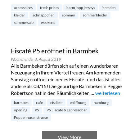
accessoires
fresh prices
harm jopp jerseys
hemden
kleider
schnäppchen
sommer
sommerkleider
summersale
weekend
Eiscafé P5 eröffnet in Barmbek
Wochenende,
8. August 2019
Alle Barmbeker dürfen sich auf einen wunderbaren
Neuzugang in ihrem Viertel freuen. Am kommenden
Samstag eröffnet ein neues Eiscafé- und das ist alles
andere als 08/15! Die gebürtige Barmbekerin Peggie
Robertson hat in den Räumlichkeiten …
„Eiscafé P5 eröffnet
weiterlesen
barmbek
cafe
eisdiele
eröffnung
hamburg
opening
P5
P5 Eiscafé & Espressobar
Poppenhusenstrasse
View More