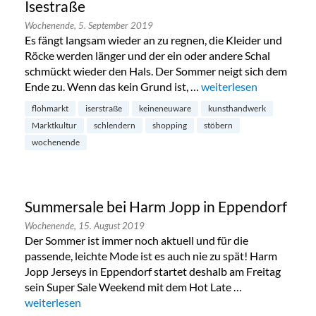
Isestraße
Wochenende,
5. September 2019
Es fängt langsam wieder an zu regnen, die Kleider und
Röcke werden länger und der ein oder andere Schal
schmückt wieder den Hals. Der Sommer neigt sich dem
Ende zu. Wenn das kein Grund ist, …
„Flohmarkt und Kunstha
weiterlesen
flohmarkt
iserstraße
keineneuware
kunsthandwerk
Marktkultur
schlendern
shopping
stöbern
wochenende
Summersale bei Harm Jopp in Eppendorf
Wochenende,
15. August 2019
Der Sommer ist immer noch aktuell und für die
passende, leichte Mode ist es auch nie zu spät! Harm
Jopp Jerseys in Eppendorf startet deshalb am Freitag
sein Super Sale Weekend mit dem Hot Late …
„Summersale bei Harm Jopp in Eppendorf“
weiterlesen