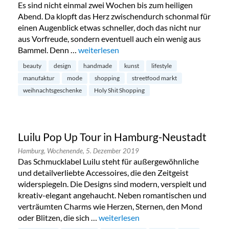
Es sind nicht einmal zwei Wochen bis zum heiligen
Abend. Da klopft das Herz zwischendurch schonmal für
einen Augenblick etwas schneller, doch das nicht nur
aus Vorfreude, sondern eventuell auch ein wenig aus
Bammel. Denn …
„Holy Shit Shopping im Karolinenviertel“
weiterlesen
beauty
design
handmade
kunst
lifestyle
manufaktur
mode
shopping
streetfood markt
weihnachtsgeschenke
Holy Shit Shopping
Luilu Pop Up Tour in Hamburg-Neustadt
Hamburg,
Wochenende,
5. Dezember 2019
Das Schmucklabel Luilu steht für außergewöhnliche
und detailverliebte Accessoires, die den Zeitgeist
widerspiegeln. Die Designs sind modern, verspielt und
kreativ-elegant angehaucht. Neben romantischen und
verträumten Charms wie Herzen, Sternen, den Mond
oder Blitzen, die sich …
„Luilu Pop Up Tour in Hamburg-Neus
weiterlesen