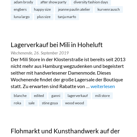
adam brody
after show party
diversity fashion days
engbers
happy size
jeanne paulin atelier
kurvenrausch
luna largo
plus size
tanja marfo
Lagerverkauf bei Mili in Hoheluft
Wochenende,
26. September 2019
Der Mili Store in der Klosterstraße ist bereits seit 2013
nicht mehr aus Hamburg wegzudenken und begeistert
seither mit handverlesener Damenmode. Dieses
Wochenende findet der große Lagersale der Boutique
statt. Zu erwarten sind Rabatte von …
„Lagerverkauf bei Mili
weiterlesen
blanche
edited
ganni
lagerverkauf
mili store
roka
sale
stine goya
wood wood
Flohmarkt und Kunsthandwerk auf der