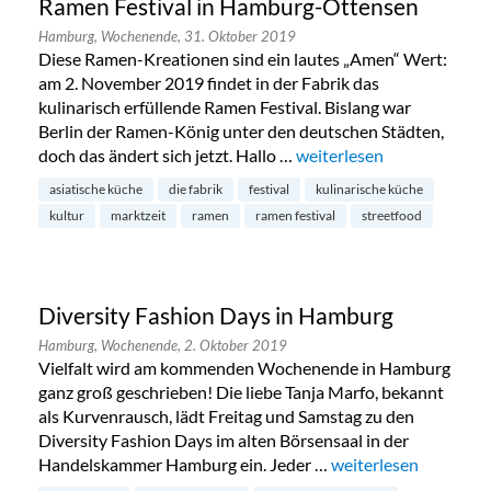
Ramen Festival in Hamburg-Ottensen
Hamburg,
Wochenende,
31. Oktober 2019
Diese Ramen-Kreationen sind ein lautes „Amen“ Wert:
am 2. November 2019 findet in der Fabrik das
kulinarisch erfüllende Ramen Festival. Bislang war
Berlin der Ramen-König unter den deutschen Städten,
doch das ändert sich jetzt. Hallo …
„Ramen Festival in Hamb
weiterlesen
asiatische küche
die fabrik
festival
kulinarische küche
kultur
marktzeit
ramen
ramen festival
streetfood
Diversity Fashion Days in Hamburg
Hamburg,
Wochenende,
2. Oktober 2019
Vielfalt wird am kommenden Wochenende in Hamburg
ganz groß geschrieben! Die liebe Tanja Marfo, bekannt
als Kurvenrausch, lädt Freitag und Samstag zu den
Diversity Fashion Days im alten Börsensaal in der
Handelskammer Hamburg ein. Jeder …
„Diversity Fashion D
weiterlesen