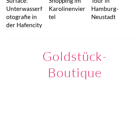
Surface:
Shopping im
Tour in
Unterwasserf
Karolinenvier
Hamburg-
otografie in
tel
Neustadt
der Hafencity
Goldstück-
Boutique