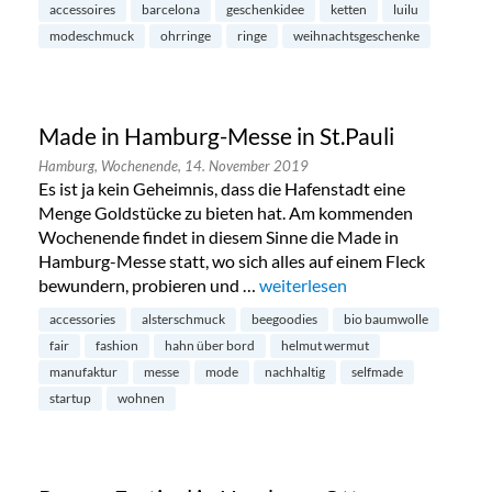
accessoires
barcelona
geschenkidee
ketten
luilu
modeschmuck
ohrringe
ringe
weihnachtsgeschenke
Made in Hamburg-Messe in St.Pauli
Hamburg,
Wochenende,
14. November 2019
Es ist ja kein Geheimnis, dass die Hafenstadt eine
Menge Goldstücke zu bieten hat. Am kommenden
Wochenende findet in diesem Sinne die Made in
Hamburg-Messe statt, wo sich alles auf einem Fleck
bewundern, probieren und …
„Made in Hamburg-Messe in St
weiterlesen
accessories
alsterschmuck
beegoodies
bio baumwolle
fair
fashion
hahn über bord
helmut wermut
manufaktur
messe
mode
nachhaltig
selfmade
startup
wohnen