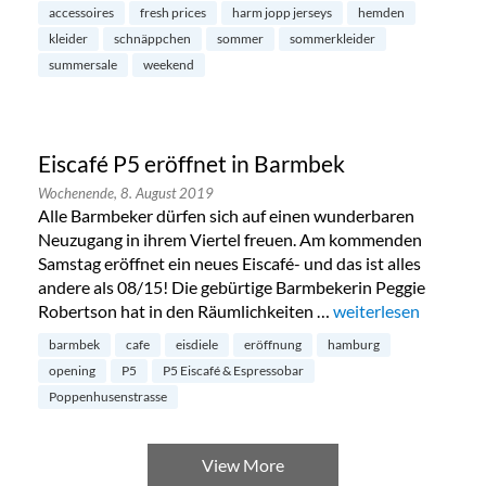
accessoires
fresh prices
harm jopp jerseys
hemden
kleider
schnäppchen
sommer
sommerkleider
summersale
weekend
Eiscafé P5 eröffnet in Barmbek
Wochenende,
8. August 2019
Alle Barmbeker dürfen sich auf einen wunderbaren
Neuzugang in ihrem Viertel freuen. Am kommenden
Samstag eröffnet ein neues Eiscafé- und das ist alles
andere als 08/15! Die gebürtige Barmbekerin Peggie
Robertson hat in den Räumlichkeiten …
„Eiscafé P5 eröffnet
weiterlesen
barmbek
cafe
eisdiele
eröffnung
hamburg
opening
P5
P5 Eiscafé & Espressobar
Poppenhusenstrasse
View More