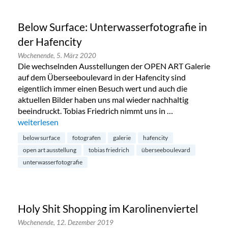
Below Surface: Unterwasserfotografie in
der Hafencity
Wochenende,
5. März 2020
Die wechselnden Ausstellungen der OPEN ART Galerie
auf dem Überseeboulevard in der Hafencity sind
eigentlich immer einen Besuch wert und auch die
aktuellen Bilder haben uns mal wieder nachhaltig
beeindruckt. Tobias Friedrich nimmt uns in …
„Below Surface: Unterwasserfotografie in der Hafencity“
weiterlesen
below surface
fotografen
galerie
hafencity
open art ausstellung
tobias friedrich
überseeboulevard
unterwasserfotografie
Holy Shit Shopping im Karolinenviertel
Wochenende,
12. Dezember 2019