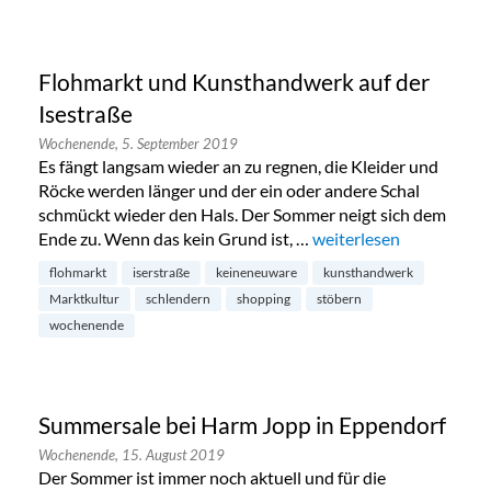
Flohmarkt und Kunsthandwerk auf der
Isestraße
Wochenende,
5. September 2019
Es fängt langsam wieder an zu regnen, die Kleider und
Röcke werden länger und der ein oder andere Schal
schmückt wieder den Hals. Der Sommer neigt sich dem
Ende zu. Wenn das kein Grund ist, …
„Flohmarkt und Kunstha
weiterlesen
flohmarkt
iserstraße
keineneuware
kunsthandwerk
Marktkultur
schlendern
shopping
stöbern
wochenende
Summersale bei Harm Jopp in Eppendorf
Wochenende,
15. August 2019
Der Sommer ist immer noch aktuell und für die