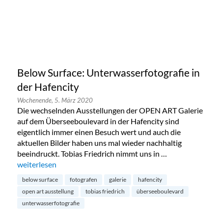
Below Surface: Unterwasserfotografie in
der Hafencity
Wochenende,
5. März 2020
Die wechselnden Ausstellungen der OPEN ART Galerie
auf dem Überseeboulevard in der Hafencity sind
eigentlich immer einen Besuch wert und auch die
aktuellen Bilder haben uns mal wieder nachhaltig
beeindruckt. Tobias Friedrich nimmt uns in …
„Below Surface: Unterwasserfotografie in der Hafencity“
weiterlesen
below surface
fotografen
galerie
hafencity
open art ausstellung
tobias friedrich
überseeboulevard
unterwasserfotografie