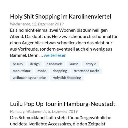
Holy Shit Shopping im Karolinenviertel
Wochenende,
12. Dezember 2019
Es sind nicht einmal zwei Wochen bis zum heiligen
Abend. Da klopft das Herz zwischendurch schonmal für
einen Augenblick etwas schneller, doch das nicht nur
aus Vorfreude, sondern eventuell auch ein wenig aus
Bammel. Denn …
„Holy Shit Shopping im Karolinenviertel“
weiterlesen
beauty
design
handmade
kunst
lifestyle
manufaktur
mode
shopping
streetfood markt
weihnachtsgeschenke
Holy Shit Shopping
Luilu Pop Up Tour in Hamburg-Neustadt
Hamburg,
Wochenende,
5. Dezember 2019
Das Schmucklabel Luilu steht für außergewöhnliche
und detailverliebte Accessoires, die den Zeitgeist