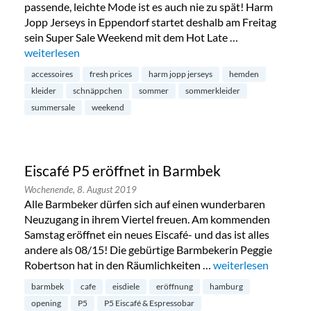
passende, leichte Mode ist es auch nie zu spät! Harm
Jopp Jerseys in Eppendorf startet deshalb am Freitag
sein Super Sale Weekend mit dem Hot Late …
„Summersale bei Harm Jopp in Eppendorf“
weiterlesen
accessoires
fresh prices
harm jopp jerseys
hemden
kleider
schnäppchen
sommer
sommerkleider
summersale
weekend
Eiscafé P5 eröffnet in Barmbek
Wochenende,
8. August 2019
Alle Barmbeker dürfen sich auf einen wunderbaren
Neuzugang in ihrem Viertel freuen. Am kommenden
Samstag eröffnet ein neues Eiscafé- und das ist alles
andere als 08/15! Die gebürtige Barmbekerin Peggie
Robertson hat in den Räumlichkeiten …
„Eiscafé P5 eröffnet
weiterlesen
barmbek
cafe
eisdiele
eröffnung
hamburg
opening
P5
P5 Eiscafé & Espressobar