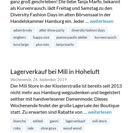
ganz groß geschrieben! Die liebe Tanja Marfo, bekannt
als Kurvenrausch, lädt Freitag und Samstag zu den
Diversity Fashion Days im alten Börsensaal in der
Handelskammer Hamburg ein. Jeder …
„Diversity Fashion D
weiterlesen
adam brody
after show party
diversity fashion days
engbers
happy size
jeanne paulin atelier
kurvenrausch
luna largo
plus size
tanja marfo
Lagerverkauf bei Mili in Hoheluft
Wochenende,
26. September 2019
Der Mili Store in der Klosterstraße ist bereits seit 2013
nicht mehr aus Hamburg wegzudenken und begeistert
seither mit handverlesener Damenmode. Dieses
Wochenende findet der große Lagersale der Boutique
statt. Zu erwarten sind Rabatte von …
„Lagerverkauf bei Mili
weiterlesen
blanche
edited
ganni
lagerverkauf
mili store
roka
sale
stine goya
wood wood