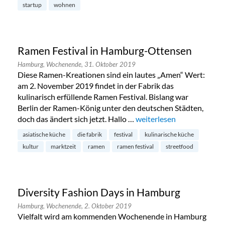
startup
wohnen
Ramen Festival in Hamburg-Ottensen
Hamburg,
Wochenende,
31. Oktober 2019
Diese Ramen-Kreationen sind ein lautes „Amen“ Wert:
am 2. November 2019 findet in der Fabrik das
kulinarisch erfüllende Ramen Festival. Bislang war
Berlin der Ramen-König unter den deutschen Städten,
doch das ändert sich jetzt. Hallo …
„Ramen Festival in Hamb
weiterlesen
asiatische küche
die fabrik
festival
kulinarische küche
kultur
marktzeit
ramen
ramen festival
streetfood
Diversity Fashion Days in Hamburg
Hamburg,
Wochenende,
2. Oktober 2019
Vielfalt wird am kommenden Wochenende in Hamburg