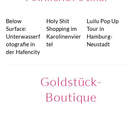
Below
Holy Shit
Luilu Pop Up
Surface:
Shopping im
Tour in
Unterwasserf
Karolinenvier
Hamburg-
otografie in
tel
Neustadt
der Hafencity
Goldstück-
Boutique