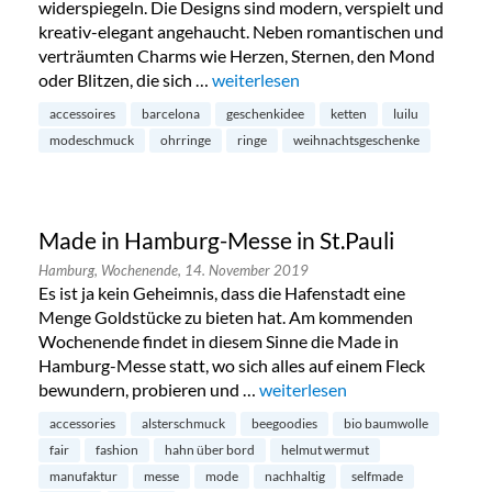
widerspiegeln. Die Designs sind modern, verspielt und
kreativ-elegant angehaucht. Neben romantischen und
verträumten Charms wie Herzen, Sternen, den Mond
oder Blitzen, die sich …
„Luilu Pop Up Tour in Hamburg-Neus
weiterlesen
accessoires
barcelona
geschenkidee
ketten
luilu
modeschmuck
ohrringe
ringe
weihnachtsgeschenke
Made in Hamburg-Messe in St.Pauli
Hamburg,
Wochenende,
14. November 2019
Es ist ja kein Geheimnis, dass die Hafenstadt eine
Menge Goldstücke zu bieten hat. Am kommenden
Wochenende findet in diesem Sinne die Made in
Hamburg-Messe statt, wo sich alles auf einem Fleck
bewundern, probieren und …
„Made in Hamburg-Messe in St
weiterlesen
accessories
alsterschmuck
beegoodies
bio baumwolle
fair
fashion
hahn über bord
helmut wermut
manufaktur
messe
mode
nachhaltig
selfmade