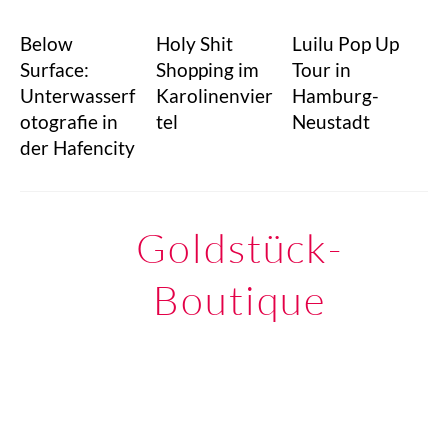
Below
Holy Shit
Luilu Pop Up
Surface:
Shopping im
Tour in
Unterwasserf
Karolinenvier
Hamburg-
otografie in
tel
Neustadt
der Hafencity
Goldstück-
Boutique