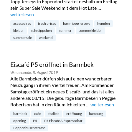
Jopp Jerseys in Eppendorf startet deshalb am Freitag
sein Super Sale Weekend mit dem Hot Late …
„Summersale bei Harm Jopp in Eppendorf“
weiterlesen
accessoires
fresh prices
harm jopp jerseys
hemden
kleider
schnäppchen
sommer
sommerkleider
summersale
weekend
Eiscafé P5 eröffnet in Barmbek
Wochenende,
8. August 2019
Alle Barmbeker dürfen sich auf einen wunderbaren
Neuzugang in ihrem Viertel freuen. Am kommenden
Samstag eröffnet ein neues Eiscafé- und das ist alles
andere als 08/15! Die gebürtige Barmbekerin Peggie
Robertson hat in den Räumlichkeiten …
„Eiscafé P5 eröffnet
weiterlesen
barmbek
cafe
eisdiele
eröffnung
hamburg
opening
P5
P5 Eiscafé & Espressobar
Poppenhusenstrasse