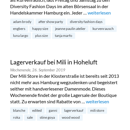
Diversity Fashion Days im alten Börsensaal in der
Handelskammer Hamburg ein. Jeder …
„Diversity Fashion D
weiterlesen
adam brody
after show party
diversity fashion days
engbers
happy size
jeanne paulin atelier
kurvenrausch
luna largo
plus size
tanja marfo
Lagerverkauf bei Mili in Hoheluft
Wochenende,
26. September 2019
Der Mili Store in der Klosterstraße ist bereits seit 2013
nicht mehr aus Hamburg wegzudenken und begeistert
seither mit handverlesener Damenmode. Dieses
Wochenende findet der große Lagersale der Boutique
statt. Zu erwarten sind Rabatte von …
„Lagerverkauf bei Mili
weiterlesen
blanche
edited
ganni
lagerverkauf
mili store
roka
sale
stine goya
wood wood