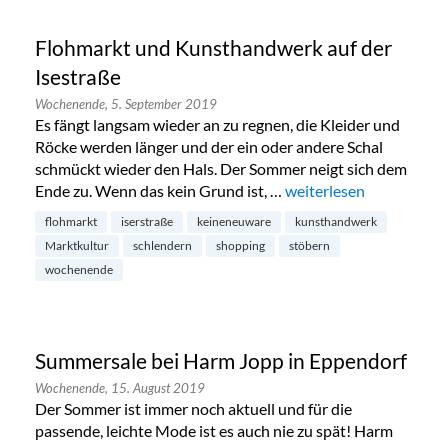
Flohmarkt und Kunsthandwerk auf der
Isestraße
Wochenende,
5. September 2019
Es fängt langsam wieder an zu regnen, die Kleider und
Röcke werden länger und der ein oder andere Schal
schmückt wieder den Hals. Der Sommer neigt sich dem
Ende zu. Wenn das kein Grund ist, …
„Flohmarkt und Kunstha
weiterlesen
flohmarkt
iserstraße
keineneuware
kunsthandwerk
Marktkultur
schlendern
shopping
stöbern
wochenende
Summersale bei Harm Jopp in Eppendorf
Wochenende,
15. August 2019
Der Sommer ist immer noch aktuell und für die
passende, leichte Mode ist es auch nie zu spät! Harm