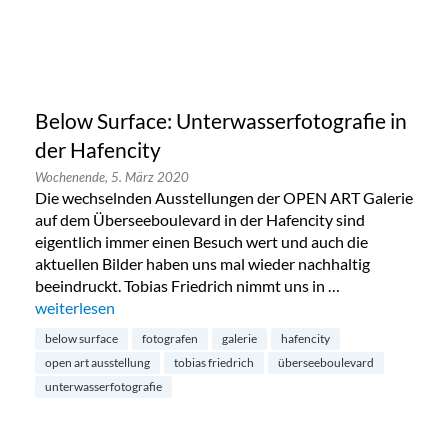
Below Surface: Unterwasserfotografie in
der Hafencity
Wochenende,
5. März 2020
Die wechselnden Ausstellungen der OPEN ART Galerie
auf dem Überseeboulevard in der Hafencity sind
eigentlich immer einen Besuch wert und auch die
aktuellen Bilder haben uns mal wieder nachhaltig
beeindruckt. Tobias Friedrich nimmt uns in …
„Below Surface: Unterwasserfotografie in der Hafencity“
weiterlesen
below surface
fotografen
galerie
hafencity
open art ausstellung
tobias friedrich
überseeboulevard
unterwasserfotografie