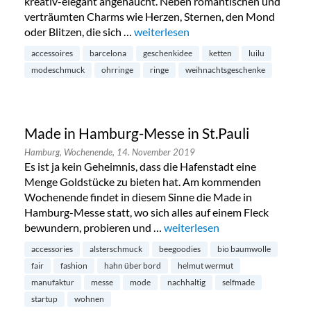
kreativ-elegant angehaucht. Neben romantischen und
verträumten Charms wie Herzen, Sternen, den Mond
oder Blitzen, die sich …
„Luilu Pop Up Tour in Hamburg-Neus
weiterlesen
accessoires
barcelona
geschenkidee
ketten
luilu
modeschmuck
ohrringe
ringe
weihnachtsgeschenke
Made in Hamburg-Messe in St.Pauli
Hamburg,
Wochenende,
14. November 2019
Es ist ja kein Geheimnis, dass die Hafenstadt eine
Menge Goldstücke zu bieten hat. Am kommenden
Wochenende findet in diesem Sinne die Made in
Hamburg-Messe statt, wo sich alles auf einem Fleck
bewundern, probieren und …
„Made in Hamburg-Messe in St
weiterlesen
accessories
alsterschmuck
beegoodies
bio baumwolle
fair
fashion
hahn über bord
helmut wermut
manufaktur
messe
mode
nachhaltig
selfmade
startup
wohnen