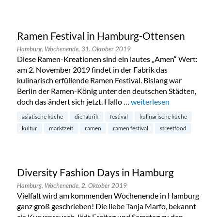
Ramen Festival in Hamburg-Ottensen
Hamburg,
Wochenende,
31. Oktober 2019
Diese Ramen-Kreationen sind ein lautes „Amen“ Wert:
am 2. November 2019 findet in der Fabrik das
kulinarisch erfüllende Ramen Festival. Bislang war
Berlin der Ramen-König unter den deutschen Städten,
doch das ändert sich jetzt. Hallo …
„Ramen Festival in Hamb
weiterlesen
asiatische küche
die fabrik
festival
kulinarische küche
kultur
marktzeit
ramen
ramen festival
streetfood
Diversity Fashion Days in Hamburg
Hamburg,
Wochenende,
2. Oktober 2019
Vielfalt wird am kommenden Wochenende in Hamburg
ganz groß geschrieben! Die liebe Tanja Marfo, bekannt
als Kurvenrausch, lädt Freitag und Samstag zu den