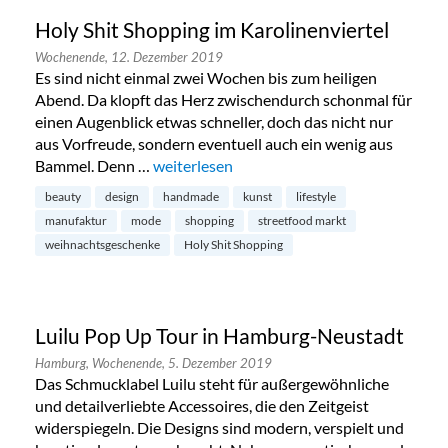
Holy Shit Shopping im Karolinenviertel
Wochenende,
12. Dezember 2019
Es sind nicht einmal zwei Wochen bis zum heiligen
Abend. Da klopft das Herz zwischendurch schonmal für
einen Augenblick etwas schneller, doch das nicht nur
aus Vorfreude, sondern eventuell auch ein wenig aus
Bammel. Denn …
„Holy Shit Shopping im Karolinenviertel“
weiterlesen
beauty
design
handmade
kunst
lifestyle
manufaktur
mode
shopping
streetfood markt
weihnachtsgeschenke
Holy Shit Shopping
Luilu Pop Up Tour in Hamburg-Neustadt
Hamburg,
Wochenende,
5. Dezember 2019
Das Schmucklabel Luilu steht für außergewöhnliche
und detailverliebte Accessoires, die den Zeitgeist
widerspiegeln. Die Designs sind modern, verspielt und