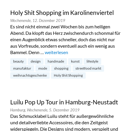
Holy Shit Shopping im Karolinenviertel
Wochenende,
12. Dezember 2019
Es sind nicht einmal zwei Wochen bis zum heiligen
Abend. Da klopft das Herz zwischendurch schonmal für
einen Augenblick etwas schneller, doch das nicht nur
aus Vorfreude, sondern eventuell auch ein wenig aus
Bammel. Denn …
„Holy Shit Shopping im Karolinenviertel“
weiterlesen
beauty
design
handmade
kunst
lifestyle
manufaktur
mode
shopping
streetfood markt
weihnachtsgeschenke
Holy Shit Shopping
Luilu Pop Up Tour in Hamburg-Neustadt
Hamburg,
Wochenende,
5. Dezember 2019
Das Schmucklabel Luilu steht für außergewöhnliche
und detailverliebte Accessoires, die den Zeitgeist
widerspiegeln. Die Designs sind modern, verspielt und