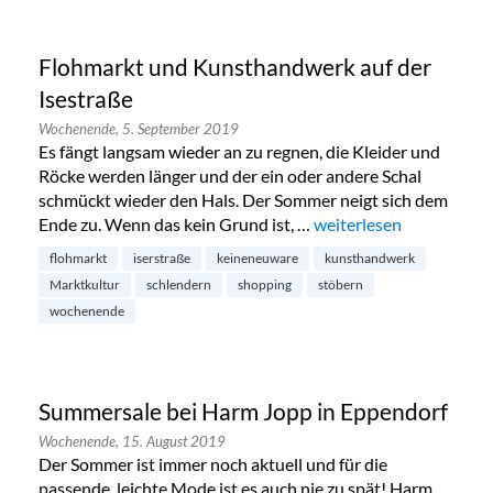
Flohmarkt und Kunsthandwerk auf der
Isestraße
Wochenende,
5. September 2019
Es fängt langsam wieder an zu regnen, die Kleider und
Röcke werden länger und der ein oder andere Schal
schmückt wieder den Hals. Der Sommer neigt sich dem
Ende zu. Wenn das kein Grund ist, …
„Flohmarkt und Kunstha
weiterlesen
flohmarkt
iserstraße
keineneuware
kunsthandwerk
Marktkultur
schlendern
shopping
stöbern
wochenende
Summersale bei Harm Jopp in Eppendorf
Wochenende,
15. August 2019
Der Sommer ist immer noch aktuell und für die
passende, leichte Mode ist es auch nie zu spät! Harm