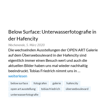
Below Surface: Unterwasserfotografie in
der Hafencity
Wochenende,
5. März 2020
Die wechselnden Ausstellungen der OPEN ART Galerie
auf dem Überseeboulevard in der Hafencity sind
eigentlich immer einen Besuch wert und auch die
aktuellen Bilder haben uns mal wieder nachhaltig
beeindruckt. Tobias Friedrich nimmt uns in …
„Below Surface: Unterwasserfotografie in der Hafencity“
weiterlesen
below surface
fotografen
galerie
hafencity
open art ausstellung
tobias friedrich
überseeboulevard
unterwasserfotografie