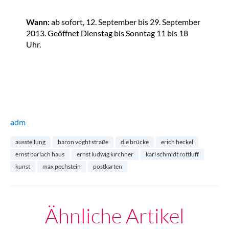
Wann:
ab sofort, 12. September bis 29. September
2013. Geöffnet Dienstag bis Sonntag 11 bis 18
Uhr.
adm
ausstellung
baron voght straße
die brücke
erich heckel
ernst barlach haus
ernst ludwig kirchner
karl schmidt rottluff
kunst
max pechstein
postkarten
Ähnliche Artikel