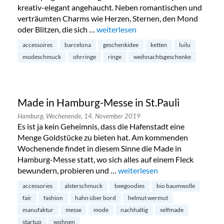
kreativ-elegant angehaucht. Neben romantischen und
verträumten Charms wie Herzen, Sternen, den Mond
oder Blitzen, die sich …
„Luilu Pop Up Tour in Hamburg-Neus
weiterlesen
accessoires
barcelona
geschenkidee
ketten
luilu
modeschmuck
ohrringe
ringe
weihnachtsgeschenke
Made in Hamburg-Messe in St.Pauli
Hamburg,
Wochenende,
14. November 2019
Es ist ja kein Geheimnis, dass die Hafenstadt eine
Menge Goldstücke zu bieten hat. Am kommenden
Wochenende findet in diesem Sinne die Made in
Hamburg-Messe statt, wo sich alles auf einem Fleck
bewundern, probieren und …
„Made in Hamburg-Messe in St
weiterlesen
accessories
alsterschmuck
beegoodies
bio baumwolle
fair
fashion
hahn über bord
helmut wermut
manufaktur
messe
mode
nachhaltig
selfmade
startup
wohnen