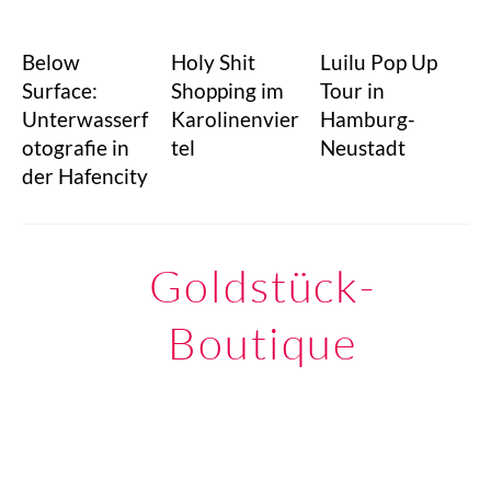
Below
Holy Shit
Luilu Pop Up
Surface:
Shopping im
Tour in
Unterwasserf
Karolinenvier
Hamburg-
otografie in
tel
Neustadt
der Hafencity
Goldstück-
Boutique