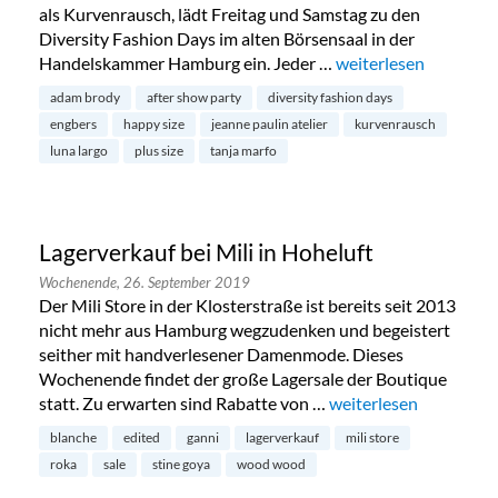
als Kurvenrausch, lädt Freitag und Samstag zu den
Diversity Fashion Days im alten Börsensaal in der
Handelskammer Hamburg ein. Jeder …
„Diversity Fashion D
weiterlesen
adam brody
after show party
diversity fashion days
engbers
happy size
jeanne paulin atelier
kurvenrausch
luna largo
plus size
tanja marfo
Lagerverkauf bei Mili in Hoheluft
Wochenende,
26. September 2019
Der Mili Store in der Klosterstraße ist bereits seit 2013
nicht mehr aus Hamburg wegzudenken und begeistert
seither mit handverlesener Damenmode. Dieses
Wochenende findet der große Lagersale der Boutique
statt. Zu erwarten sind Rabatte von …
„Lagerverkauf bei Mili
weiterlesen
blanche
edited
ganni
lagerverkauf
mili store
roka
sale
stine goya
wood wood