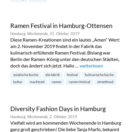
Ramen Festival in Hamburg-Ottensen
Hamburg,
Wochenende,
31. Oktober 2019
Diese Ramen-Kreationen sind ein lautes „Amen“ Wert:
am 2. November 2019 findet in der Fabrik das
kulinarisch erfüllende Ramen Festival. Bislang war
Berlin der Ramen-König unter den deutschen Städten,
doch das ändert sich jetzt. Hallo …
„Ramen Festival in Hamb
weiterlesen
asiatische küche
die fabrik
festival
kulinarische küche
kultur
marktzeit
ramen
ramen festival
streetfood
Diversity Fashion Days in Hamburg
Hamburg,
Wochenende,
2. Oktober 2019
Vielfalt wird am kommenden Wochenende in Hamburg
ganz groß geschrieben! Die liebe Tanja Marfo, bekannt