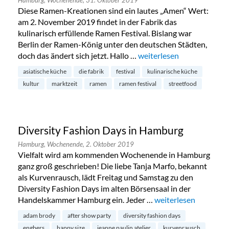
Diese Ramen-Kreationen sind ein lautes „Amen“ Wert:
am 2. November 2019 findet in der Fabrik das
kulinarisch erfüllende Ramen Festival. Bislang war
Berlin der Ramen-König unter den deutschen Städten,
doch das ändert sich jetzt. Hallo …
„Ramen Festival in Hamb
weiterlesen
asiatische küche
die fabrik
festival
kulinarische küche
kultur
marktzeit
ramen
ramen festival
streetfood
Diversity Fashion Days in Hamburg
Hamburg,
Wochenende,
2. Oktober 2019
Vielfalt wird am kommenden Wochenende in Hamburg
ganz groß geschrieben! Die liebe Tanja Marfo, bekannt
als Kurvenrausch, lädt Freitag und Samstag zu den
Diversity Fashion Days im alten Börsensaal in der
Handelskammer Hamburg ein. Jeder …
„Diversity Fashion D
weiterlesen
adam brody
after show party
diversity fashion days
engbers
happy size
jeanne paulin atelier
kurvenrausch