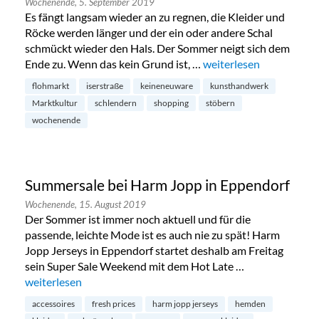
Wochenende,
5. September 2019
Es fängt langsam wieder an zu regnen, die Kleider und
Röcke werden länger und der ein oder andere Schal
schmückt wieder den Hals. Der Sommer neigt sich dem
Ende zu. Wenn das kein Grund ist, …
„Flohmarkt und Kunstha
weiterlesen
flohmarkt
iserstraße
keineneuware
kunsthandwerk
Marktkultur
schlendern
shopping
stöbern
wochenende
Summersale bei Harm Jopp in Eppendorf
Wochenende,
15. August 2019
Der Sommer ist immer noch aktuell und für die
passende, leichte Mode ist es auch nie zu spät! Harm
Jopp Jerseys in Eppendorf startet deshalb am Freitag
sein Super Sale Weekend mit dem Hot Late …
„Summersale bei Harm Jopp in Eppendorf“
weiterlesen
accessoires
fresh prices
harm jopp jerseys
hemden