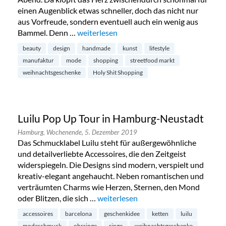
einen Augenblick etwas schneller, doch das nicht nur
aus Vorfreude, sondern eventuell auch ein wenig aus
Bammel. Denn …
„Holy Shit Shopping im Karolinenviertel“
weiterlesen
beauty
design
handmade
kunst
lifestyle
manufaktur
mode
shopping
streetfood markt
weihnachtsgeschenke
Holy Shit Shopping
Luilu Pop Up Tour in Hamburg-Neustadt
Hamburg,
Wochenende,
5. Dezember 2019
Das Schmucklabel Luilu steht für außergewöhnliche
und detailverliebte Accessoires, die den Zeitgeist
widerspiegeln. Die Designs sind modern, verspielt und
kreativ-elegant angehaucht. Neben romantischen und
verträumten Charms wie Herzen, Sternen, den Mond
oder Blitzen, die sich …
„Luilu Pop Up Tour in Hamburg-Neus
weiterlesen
accessoires
barcelona
geschenkidee
ketten
luilu
modeschmuck
ohrringe
ringe
weihnachtsgeschenke