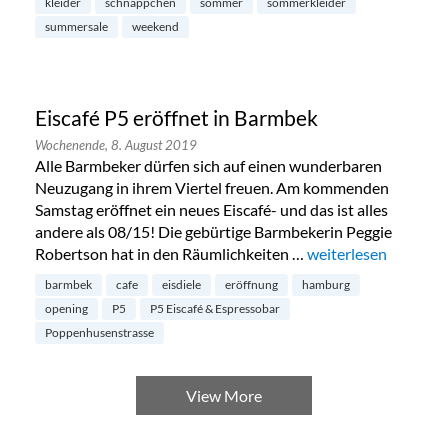
kleider
schnäppchen
sommer
sommerkleider
summersale
weekend
Eiscafé P5 eröffnet in Barmbek
Wochenende,
8. August 2019
Alle Barmbeker dürfen sich auf einen wunderbaren
Neuzugang in ihrem Viertel freuen. Am kommenden
Samstag eröffnet ein neues Eiscafé- und das ist alles
andere als 08/15! Die gebürtige Barmbekerin Peggie
Robertson hat in den Räumlichkeiten …
„Eiscafé P5 eröffnet
weiterlesen
barmbek
cafe
eisdiele
eröffnung
hamburg
opening
P5
P5 Eiscafé & Espressobar
Poppenhusenstrasse
View More