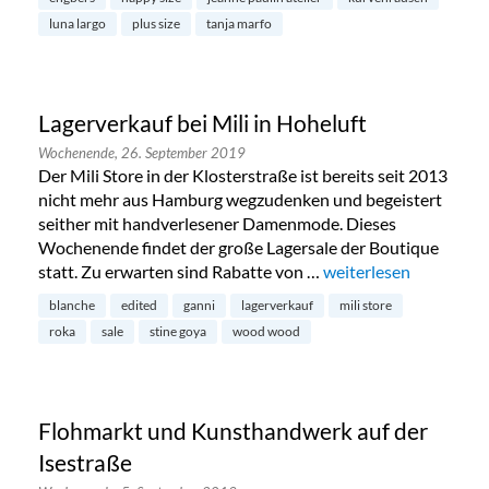
luna largo
plus size
tanja marfo
Lagerverkauf bei Mili in Hoheluft
Wochenende,
26. September 2019
Der Mili Store in der Klosterstraße ist bereits seit 2013
nicht mehr aus Hamburg wegzudenken und begeistert
seither mit handverlesener Damenmode. Dieses
Wochenende findet der große Lagersale der Boutique
statt. Zu erwarten sind Rabatte von …
„Lagerverkauf bei Mili
weiterlesen
blanche
edited
ganni
lagerverkauf
mili store
roka
sale
stine goya
wood wood
Flohmarkt und Kunsthandwerk auf der
Isestraße