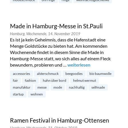
Made in Hamburg-Messe in St.Pauli
Hamburg,
Wochenende,
14. November 2019
Es ist ja kein Geheimnis, dass die Hafenstadt eine
Menge Goldstücke zu bieten hat. Am kommenden
Wochenende findet in diesem Sinne die Made in
Hamburg-Messe statt, wo sich alles auf einem Fleck
bewundern, probieren und …
„Made in Hamburg-Messe in St
weiterlesen
accessories
alsterschmuck
beegoodies
bio baumwolle
fair
fashion
hahn über bord
helmut wermut
manufaktur
messe
mode
nachhaltig
selfmade
startup
wohnen
Ramen Festival in Hamburg-Ottensen
Hamburg,
Wochenende,
31. Oktober 2019