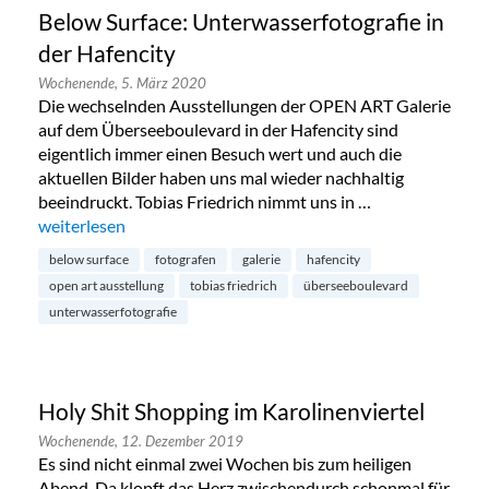
Below Surface: Unterwasserfotografie in
der Hafencity
Wochenende,
5. März 2020
Die wechselnden Ausstellungen der OPEN ART Galerie
auf dem Überseeboulevard in der Hafencity sind
eigentlich immer einen Besuch wert und auch die
aktuellen Bilder haben uns mal wieder nachhaltig
beeindruckt. Tobias Friedrich nimmt uns in …
„Below Surface: Unterwasserfotografie in der Hafencity“
weiterlesen
below surface
fotografen
galerie
hafencity
open art ausstellung
tobias friedrich
überseeboulevard
unterwasserfotografie
Holy Shit Shopping im Karolinenviertel
Wochenende,
12. Dezember 2019
Es sind nicht einmal zwei Wochen bis zum heiligen
Abend. Da klopft das Herz zwischendurch schonmal für