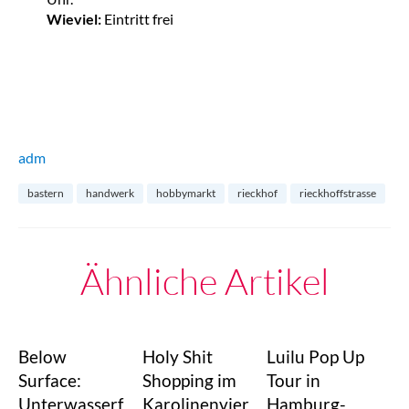
Wieviel:
Eintritt frei
adm
bastern
handwerk
hobbymarkt
rieckhof
rieckhoffstrasse
Ähnliche Artikel
Below
Holy Shit
Luilu Pop Up
Surface:
Shopping im
Tour in
Unterwasserf
Karolinenvier
Hamburg-