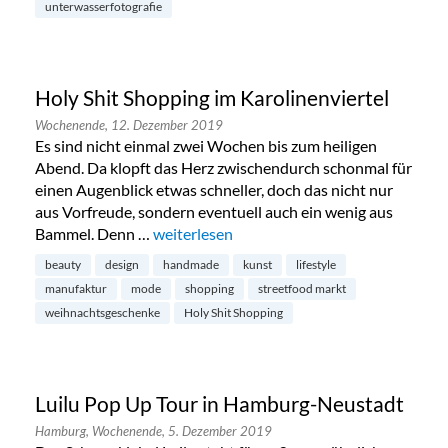
unterwasserfotografie
Holy Shit Shopping im Karolinenviertel
Wochenende,
12. Dezember 2019
Es sind nicht einmal zwei Wochen bis zum heiligen
Abend. Da klopft das Herz zwischendurch schonmal für
einen Augenblick etwas schneller, doch das nicht nur
aus Vorfreude, sondern eventuell auch ein wenig aus
Bammel. Denn …
„Holy Shit Shopping im Karolinenviertel“
weiterlesen
beauty
design
handmade
kunst
lifestyle
manufaktur
mode
shopping
streetfood markt
weihnachtsgeschenke
Holy Shit Shopping
Luilu Pop Up Tour in Hamburg-Neustadt
Hamburg,
Wochenende,
5. Dezember 2019