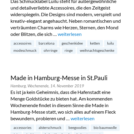
Das Schmucklabel Luilu steht für außergewöhnliche
und detailverliebte Accessoires, die den Zeitgeist
widerspiegeln. Die Designs sind modern, verspielt und
kreativ-elegant angehaucht. Neben romantischen und
verträumten Charms wie Herzen, Sternen, den Mond
oder Blitzen, die sich …
„Luilu Pop Up Tour in Hamburg-Neus
weiterlesen
accessoires
barcelona
geschenkidee
ketten
luilu
modeschmuck
ohrringe
ringe
weihnachtsgeschenke
Made in Hamburg-Messe in St.Pauli
Hamburg,
Wochenende,
14. November 2019
Es ist ja kein Geheimnis, dass die Hafenstadt eine
Menge Goldstücke zu bieten hat. Am kommenden
Wochenende findet in diesem Sinne die Made in
Hamburg-Messe statt, wo sich alles auf einem Fleck
bewundern, probieren und …
„Made in Hamburg-Messe in St
weiterlesen
accessories
alsterschmuck
beegoodies
bio baumwolle