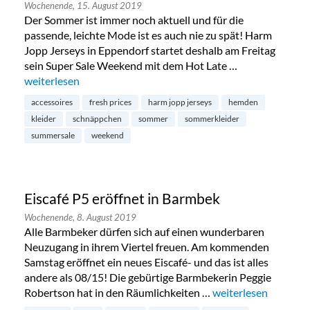
Wochenende,
15. August 2019
Der Sommer ist immer noch aktuell und für die
passende, leichte Mode ist es auch nie zu spät! Harm
Jopp Jerseys in Eppendorf startet deshalb am Freitag
sein Super Sale Weekend mit dem Hot Late …
„Summersale bei Harm Jopp in Eppendorf“
weiterlesen
accessoires
fresh prices
harm jopp jerseys
hemden
kleider
schnäppchen
sommer
sommerkleider
summersale
weekend
Eiscafé P5 eröffnet in Barmbek
Wochenende,
8. August 2019
Alle Barmbeker dürfen sich auf einen wunderbaren
Neuzugang in ihrem Viertel freuen. Am kommenden
Samstag eröffnet ein neues Eiscafé- und das ist alles
andere als 08/15! Die gebürtige Barmbekerin Peggie
Robertson hat in den Räumlichkeiten …
„Eiscafé P5 eröffnet
weiterlesen