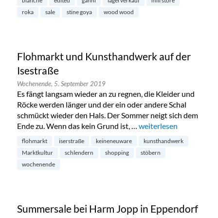
blanche
edited
ganni
lagerverkauf
mili store
roka
sale
stine goya
wood wood
Flohmarkt und Kunsthandwerk auf der
Isestraße
Wochenende,
5. September 2019
Es fängt langsam wieder an zu regnen, die Kleider und
Röcke werden länger und der ein oder andere Schal
schmückt wieder den Hals. Der Sommer neigt sich dem
Ende zu. Wenn das kein Grund ist, …
„Flohmarkt und Kunstha
weiterlesen
flohmarkt
iserstraße
keineneuware
kunsthandwerk
Marktkultur
schlendern
shopping
stöbern
wochenende
Summersale bei Harm Jopp in Eppendorf