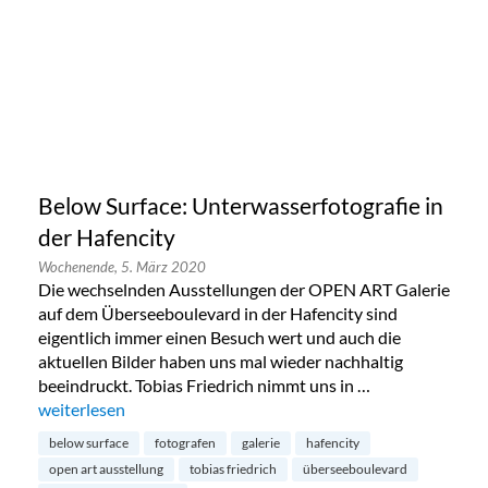
Below Surface: Unterwasserfotografie in
der Hafencity
Wochenende,
5. März 2020
Die wechselnden Ausstellungen der OPEN ART Galerie
auf dem Überseeboulevard in der Hafencity sind
eigentlich immer einen Besuch wert und auch die
aktuellen Bilder haben uns mal wieder nachhaltig
beeindruckt. Tobias Friedrich nimmt uns in …
„Below Surface: Unterwasserfotografie in der Hafencity“
weiterlesen
below surface
fotografen
galerie
hafencity
open art ausstellung
tobias friedrich
überseeboulevard