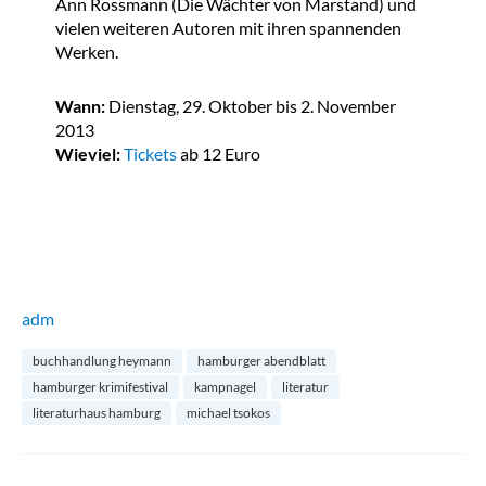
Ann Rossmann (Die Wächter von Marstand) und
vielen weiteren Autoren mit ihren spannenden
Werken.
Wann:
Dienstag, 29. Oktober bis 2. November
2013
Wieviel:
Tickets
ab 12 Euro
adm
buchhandlung heymann
hamburger abendblatt
hamburger krimifestival
kampnagel
literatur
literaturhaus hamburg
michael tsokos