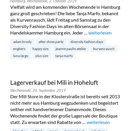
Hamburg,
Wochenende,
2. Oktober 2019
Vielfalt wird am kommenden Wochenende in Hamburg
ganz groß geschrieben! Die liebe Tanja Marfo, bekannt
als Kurvenrausch, lädt Freitag und Samstag zu den
Diversity Fashion Days im alten Börsensaal in der
Handelskammer Hamburg ein. Jeder …
„Diversity Fashion D
weiterlesen
adam brody
after show party
diversity fashion days
engbers
happy size
jeanne paulin atelier
kurvenrausch
luna largo
plus size
tanja marfo
Lagerverkauf bei Mili in Hoheluft
Wochenende,
26. September 2019
Der Mili Store in der Klosterstraße ist bereits seit 2013
nicht mehr aus Hamburg wegzudenken und begeistert
seither mit handverlesener Damenmode. Dieses
Wochenende findet der große Lagersale der Boutique
statt. Zu erwarten sind Rabatte von …
„Lagerverkauf bei Mili
weiterlesen