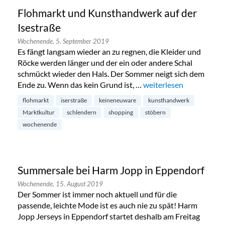
Flohmarkt und Kunsthandwerk auf der
Isestraße
Wochenende,
5. September 2019
Es fängt langsam wieder an zu regnen, die Kleider und
Röcke werden länger und der ein oder andere Schal
schmückt wieder den Hals. Der Sommer neigt sich dem
Ende zu. Wenn das kein Grund ist, …
„Flohmarkt und Kunstha
weiterlesen
flohmarkt
iserstraße
keineneuware
kunsthandwerk
Marktkultur
schlendern
shopping
stöbern
wochenende
Summersale bei Harm Jopp in Eppendorf
Wochenende,
15. August 2019
Der Sommer ist immer noch aktuell und für die
passende, leichte Mode ist es auch nie zu spät! Harm
Jopp Jerseys in Eppendorf startet deshalb am Freitag