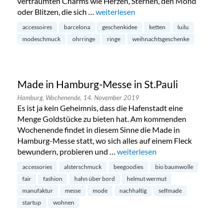
verträumten Charms wie Herzen, Sternen, den Mond
oder Blitzen, die sich …
„Luilu Pop Up Tour in Hamburg-Neus
weiterlesen
accessoires
barcelona
geschenkidee
ketten
luilu
modeschmuck
ohrringe
ringe
weihnachtsgeschenke
Made in Hamburg-Messe in St.Pauli
Hamburg,
Wochenende,
14. November 2019
Es ist ja kein Geheimnis, dass die Hafenstadt eine
Menge Goldstücke zu bieten hat. Am kommenden
Wochenende findet in diesem Sinne die Made in
Hamburg-Messe statt, wo sich alles auf einem Fleck
bewundern, probieren und …
„Made in Hamburg-Messe in St
weiterlesen
accessories
alsterschmuck
beegoodies
bio baumwolle
fair
fashion
hahn über bord
helmut wermut
manufaktur
messe
mode
nachhaltig
selfmade
startup
wohnen