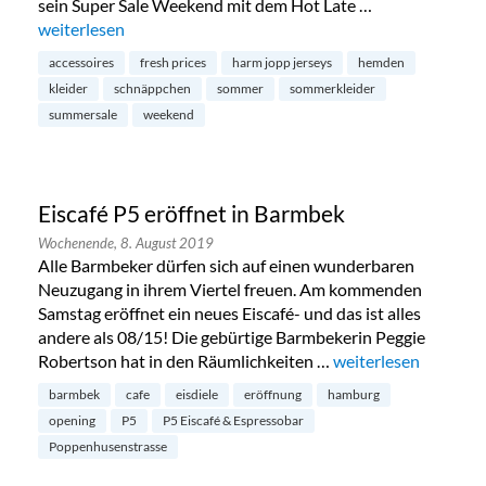
sein Super Sale Weekend mit dem Hot Late …
„Summersale bei Harm Jopp in Eppendorf“
weiterlesen
accessoires
fresh prices
harm jopp jerseys
hemden
kleider
schnäppchen
sommer
sommerkleider
summersale
weekend
Eiscafé P5 eröffnet in Barmbek
Wochenende,
8. August 2019
Alle Barmbeker dürfen sich auf einen wunderbaren
Neuzugang in ihrem Viertel freuen. Am kommenden
Samstag eröffnet ein neues Eiscafé- und das ist alles
andere als 08/15! Die gebürtige Barmbekerin Peggie
Robertson hat in den Räumlichkeiten …
„Eiscafé P5 eröffnet
weiterlesen
barmbek
cafe
eisdiele
eröffnung
hamburg
opening
P5
P5 Eiscafé & Espressobar
Poppenhusenstrasse