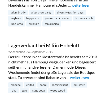
Handelskammer Hamburg ein. Jeder …
„Diversity Fashion D
weiterlesen
adam brody
after show party
diversity fashion days
engbers
happy size
jeanne paulin atelier
kurvenrausch
luna largo
plus size
tanja marfo
Lagerverkauf bei Mili in Hoheluft
Wochenende,
26. September 2019
Der Mili Store in der Klosterstraße ist bereits seit 2013
nicht mehr aus Hamburg wegzudenken und begeistert
seither mit handverlesener Damenmode. Dieses
Wochenende findet der große Lagersale der Boutique
statt. Zu erwarten sind Rabatte von …
„Lagerverkauf bei Mili
weiterlesen
blanche
edited
ganni
lagerverkauf
mili store
roka
sale
stine goya
wood wood