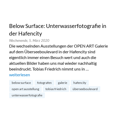
Below Surface: Unterwasserfotografie in
der Hafencity
Wochenende,
5. März 2020
Die wechselnden Ausstellungen der OPEN ART Galerie
auf dem Überseeboulevard in der Hafencity sind
eigentlich immer einen Besuch wert und auch die
aktuellen Bilder haben uns mal wieder nachhaltig
beeindruckt. Tobias Friedrich nimmt uns in …
„Below Surface: Unterwasserfotografie in der Hafencity“
weiterlesen
below surface
fotografen
galerie
hafencity
open art ausstellung
tobias friedrich
überseeboulevard
unterwasserfotografie