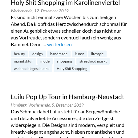
Holy Shit Shopping im Karolinenviertel
Wochenende,
12. Dezember 2019
Es sind nicht einmal zwei Wochen bis zum heiligen
Abend. Da klopft das Herz zwischendurch schonmal für
einen Augenblick etwas schneller, doch das nicht nur
aus Vorfreude, sondern eventuell auch ein wenig aus
Bammel. Denn …
„Holy Shit Shopping im Karolinenviertel“
weiterlesen
beauty
design
handmade
kunst
lifestyle
manufaktur
mode
shopping
streetfood markt
weihnachtsgeschenke
Holy Shit Shopping
Luilu Pop Up Tour in Hamburg-Neustadt
Hamburg,
Wochenende,
5. Dezember 2019
Das Schmucklabel Luilu steht für außergewöhnliche
und detailverliebte Accessoires, die den Zeitgeist
widerspiegeln. Die Designs sind modern, verspielt und
kreativ-elegant angehaucht. Neben romantischen und