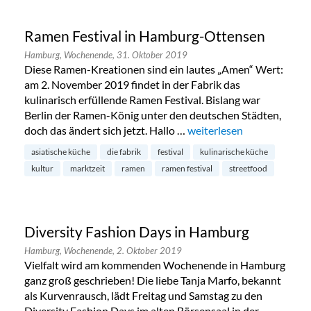
Ramen Festival in Hamburg-Ottensen
Hamburg,
Wochenende,
31. Oktober 2019
Diese Ramen-Kreationen sind ein lautes „Amen“ Wert:
am 2. November 2019 findet in der Fabrik das
kulinarisch erfüllende Ramen Festival. Bislang war
Berlin der Ramen-König unter den deutschen Städten,
doch das ändert sich jetzt. Hallo …
„Ramen Festival in Hamb
weiterlesen
asiatische küche
die fabrik
festival
kulinarische küche
kultur
marktzeit
ramen
ramen festival
streetfood
Diversity Fashion Days in Hamburg
Hamburg,
Wochenende,
2. Oktober 2019
Vielfalt wird am kommenden Wochenende in Hamburg
ganz groß geschrieben! Die liebe Tanja Marfo, bekannt
als Kurvenrausch, lädt Freitag und Samstag zu den
Diversity Fashion Days im alten Börsensaal in der