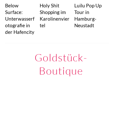
Below
Holy Shit
Luilu Pop Up
Surface:
Shopping im
Tour in
Unterwasserf
Karolinenvier
Hamburg-
otografie in
tel
Neustadt
der Hafencity
Goldstück-
Boutique