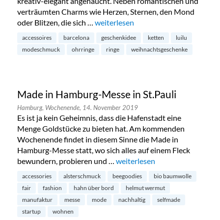
kreativ-elegant angehaucht. Neben romantischen und
verträumten Charms wie Herzen, Sternen, den Mond
oder Blitzen, die sich …
„Luilu Pop Up Tour in Hamburg-Neus
weiterlesen
accessoires
barcelona
geschenkidee
ketten
luilu
modeschmuck
ohrringe
ringe
weihnachtsgeschenke
Made in Hamburg-Messe in St.Pauli
Hamburg,
Wochenende,
14. November 2019
Es ist ja kein Geheimnis, dass die Hafenstadt eine
Menge Goldstücke zu bieten hat. Am kommenden
Wochenende findet in diesem Sinne die Made in
Hamburg-Messe statt, wo sich alles auf einem Fleck
bewundern, probieren und …
„Made in Hamburg-Messe in St
weiterlesen
accessories
alsterschmuck
beegoodies
bio baumwolle
fair
fashion
hahn über bord
helmut wermut
manufaktur
messe
mode
nachhaltig
selfmade
startup
wohnen