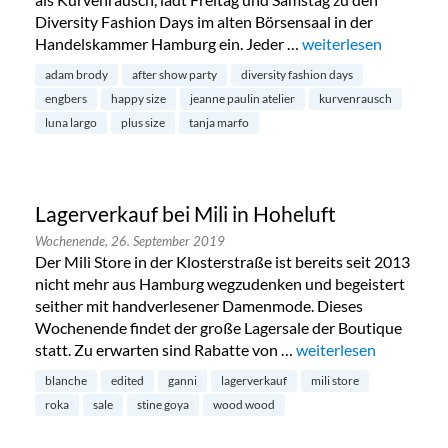
Diversity Fashion Days im alten Börsensaal in der
Handelskammer Hamburg ein. Jeder …
„Diversity Fashion D
weiterlesen
adam brody
after show party
diversity fashion days
engbers
happy size
jeanne paulin atelier
kurvenrausch
luna largo
plus size
tanja marfo
Lagerverkauf bei Mili in Hoheluft
Wochenende,
26. September 2019
Der Mili Store in der Klosterstraße ist bereits seit 2013
nicht mehr aus Hamburg wegzudenken und begeistert
seither mit handverlesener Damenmode. Dieses
Wochenende findet der große Lagersale der Boutique
statt. Zu erwarten sind Rabatte von …
„Lagerverkauf bei Mili
weiterlesen
blanche
edited
ganni
lagerverkauf
mili store
roka
sale
stine goya
wood wood