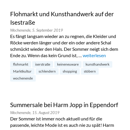
Flohmarkt und Kunsthandwerk auf der
Isestraße
Wochenende,
5. September 2019
Es fängt langsam wieder an zu regnen, die Kleider und
Röcke werden länger und der ein oder andere Schal
schmückt wieder den Hals. Der Sommer neigt sich dem
Ende zu. Wenn das kein Grund ist, …
„Flohmarkt und Kunstha
weiterlesen
flohmarkt
iserstraße
keineneuware
kunsthandwerk
Marktkultur
schlendern
shopping
stöbern
wochenende
Summersale bei Harm Jopp in Eppendorf
Wochenende,
15. August 2019
Der Sommer ist immer noch aktuell und für die
passende, leichte Mode ist es auch nie zu spät! Harm