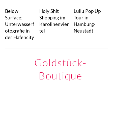
Below
Holy Shit
Luilu Pop Up
Surface:
Shopping im
Tour in
Unterwasserf
Karolinenvier
Hamburg-
otografie in
tel
Neustadt
der Hafencity
Goldstück-
Boutique