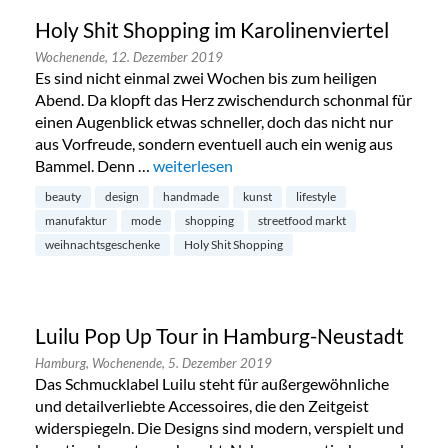
Holy Shit Shopping im Karolinenviertel
Wochenende,
12. Dezember 2019
Es sind nicht einmal zwei Wochen bis zum heiligen
Abend. Da klopft das Herz zwischendurch schonmal für
einen Augenblick etwas schneller, doch das nicht nur
aus Vorfreude, sondern eventuell auch ein wenig aus
Bammel. Denn …
„Holy Shit Shopping im Karolinenviertel“
weiterlesen
beauty
design
handmade
kunst
lifestyle
manufaktur
mode
shopping
streetfood markt
weihnachtsgeschenke
Holy Shit Shopping
Luilu Pop Up Tour in Hamburg-Neustadt
Hamburg,
Wochenende,
5. Dezember 2019
Das Schmucklabel Luilu steht für außergewöhnliche
und detailverliebte Accessoires, die den Zeitgeist
widerspiegeln. Die Designs sind modern, verspielt und