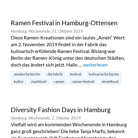
Ramen Festival in Hamburg-Ottensen
Hamburg,
Wochenende,
31. Oktober 2019
Diese Ramen-Kreationen sind ein lautes „Amen“ Wert:
am 2. November 2019 findet in der Fabrik das
kulinarisch erfüllende Ramen Festival. Bislang war
Berlin der Ramen-König unter den deutschen Städten,
doch das ändert sich jetzt. Hallo …
„Ramen Festival in Hamb
weiterlesen
asiatische küche
die fabrik
festival
kulinarische küche
kultur
marktzeit
ramen
ramen festival
streetfood
Diversity Fashion Days in Hamburg
Hamburg,
Wochenende,
2. Oktober 2019
Vielfalt wird am kommenden Wochenende in Hamburg
ganz groß geschrieben! Die liebe Tanja Marfo, bekannt
als Kurvenrausch, lädt Freitag und Samstag zu den