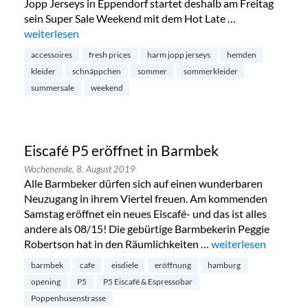
Jopp Jerseys in Eppendorf startet deshalb am Freitag
sein Super Sale Weekend mit dem Hot Late …
„Summersale bei Harm Jopp in Eppendorf“
weiterlesen
accessoires
fresh prices
harm jopp jerseys
hemden
kleider
schnäppchen
sommer
sommerkleider
summersale
weekend
Eiscafé P5 eröffnet in Barmbek
Wochenende,
8. August 2019
Alle Barmbeker dürfen sich auf einen wunderbaren
Neuzugang in ihrem Viertel freuen. Am kommenden
Samstag eröffnet ein neues Eiscafé- und das ist alles
andere als 08/15! Die gebürtige Barmbekerin Peggie
Robertson hat in den Räumlichkeiten …
„Eiscafé P5 eröffnet
weiterlesen
barmbek
cafe
eisdiele
eröffnung
hamburg
opening
P5
P5 Eiscafé & Espressobar
Poppenhusenstrasse