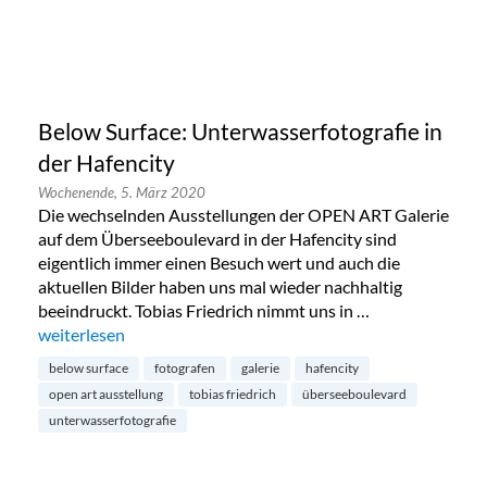
Below Surface: Unterwasserfotografie in
der Hafencity
Wochenende,
5. März 2020
Die wechselnden Ausstellungen der OPEN ART Galerie
auf dem Überseeboulevard in der Hafencity sind
eigentlich immer einen Besuch wert und auch die
aktuellen Bilder haben uns mal wieder nachhaltig
beeindruckt. Tobias Friedrich nimmt uns in …
„Below Surface: Unterwasserfotografie in der Hafencity“
weiterlesen
below surface
fotografen
galerie
hafencity
open art ausstellung
tobias friedrich
überseeboulevard
unterwasserfotografie