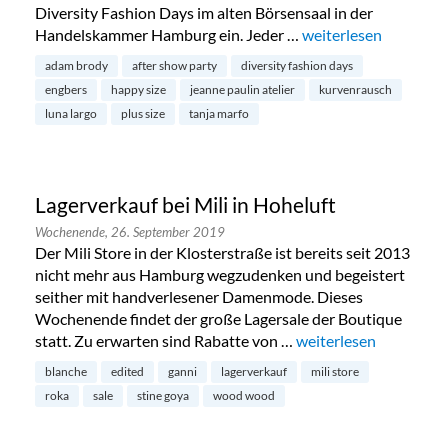
Diversity Fashion Days im alten Börsensaal in der
Handelskammer Hamburg ein. Jeder …
„Diversity Fashion D
weiterlesen
adam brody
after show party
diversity fashion days
engbers
happy size
jeanne paulin atelier
kurvenrausch
luna largo
plus size
tanja marfo
Lagerverkauf bei Mili in Hoheluft
Wochenende,
26. September 2019
Der Mili Store in der Klosterstraße ist bereits seit 2013
nicht mehr aus Hamburg wegzudenken und begeistert
seither mit handverlesener Damenmode. Dieses
Wochenende findet der große Lagersale der Boutique
statt. Zu erwarten sind Rabatte von …
„Lagerverkauf bei Mili
weiterlesen
blanche
edited
ganni
lagerverkauf
mili store
roka
sale
stine goya
wood wood