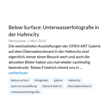
Below Surface: Unterwasserfotografie in
der Hafencity
Wochenende,
5. März 2020
Die wechselnden Ausstellungen der OPEN ART Galerie
auf dem Überseeboulevard in der Hafencity sind
eigentlich immer einen Besuch wert und auch die
aktuellen Bilder haben uns mal wieder nachhaltig
beeindruckt. Tobias Friedrich nimmt uns in …
„Below Surface: Unterwasserfotografie in der Hafencity“
weiterlesen
below surface
fotografen
galerie
hafencity
open art ausstellung
tobias friedrich
überseeboulevard
unterwasserfotografie