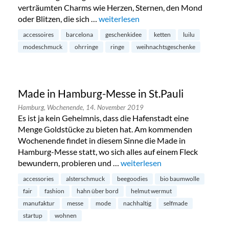
verträumten Charms wie Herzen, Sternen, den Mond
oder Blitzen, die sich …
„Luilu Pop Up Tour in Hamburg-Neus
weiterlesen
accessoires
barcelona
geschenkidee
ketten
luilu
modeschmuck
ohrringe
ringe
weihnachtsgeschenke
Made in Hamburg-Messe in St.Pauli
Hamburg,
Wochenende,
14. November 2019
Es ist ja kein Geheimnis, dass die Hafenstadt eine
Menge Goldstücke zu bieten hat. Am kommenden
Wochenende findet in diesem Sinne die Made in
Hamburg-Messe statt, wo sich alles auf einem Fleck
bewundern, probieren und …
„Made in Hamburg-Messe in St
weiterlesen
accessories
alsterschmuck
beegoodies
bio baumwolle
fair
fashion
hahn über bord
helmut wermut
manufaktur
messe
mode
nachhaltig
selfmade
startup
wohnen