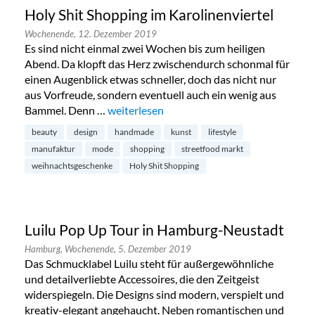
Holy Shit Shopping im Karolinenviertel
Wochenende,
12. Dezember 2019
Es sind nicht einmal zwei Wochen bis zum heiligen
Abend. Da klopft das Herz zwischendurch schonmal für
einen Augenblick etwas schneller, doch das nicht nur
aus Vorfreude, sondern eventuell auch ein wenig aus
Bammel. Denn …
„Holy Shit Shopping im Karolinenviertel“
weiterlesen
beauty
design
handmade
kunst
lifestyle
manufaktur
mode
shopping
streetfood markt
weihnachtsgeschenke
Holy Shit Shopping
Luilu Pop Up Tour in Hamburg-Neustadt
Hamburg,
Wochenende,
5. Dezember 2019
Das Schmucklabel Luilu steht für außergewöhnliche
und detailverliebte Accessoires, die den Zeitgeist
widerspiegeln. Die Designs sind modern, verspielt und
kreativ-elegant angehaucht. Neben romantischen und