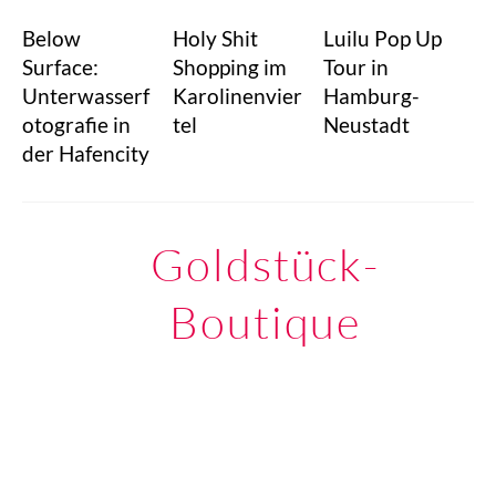
Below
Holy Shit
Luilu Pop Up
Surface:
Shopping im
Tour in
Unterwasserf
Karolinenvier
Hamburg-
otografie in
tel
Neustadt
der Hafencity
Goldstück-
Boutique