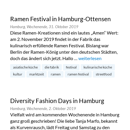
Ramen Festival in Hamburg-Ottensen
Hamburg,
Wochenende,
31. Oktober 2019
Diese Ramen-Kreationen sind ein lautes „Amen“ Wert:
am 2. November 2019 findet in der Fabrik das
kulinarisch erfüllende Ramen Festival. Bislang war
Berlin der Ramen-König unter den deutschen Städten,
doch das ändert sich jetzt. Hallo …
„Ramen Festival in Hamb
weiterlesen
asiatische küche
die fabrik
festival
kulinarische küche
kultur
marktzeit
ramen
ramen festival
streetfood
Diversity Fashion Days in Hamburg
Hamburg,
Wochenende,
2. Oktober 2019
Vielfalt wird am kommenden Wochenende in Hamburg
ganz groß geschrieben! Die liebe Tanja Marfo, bekannt
als Kurvenrausch, lädt Freitag und Samstag zu den