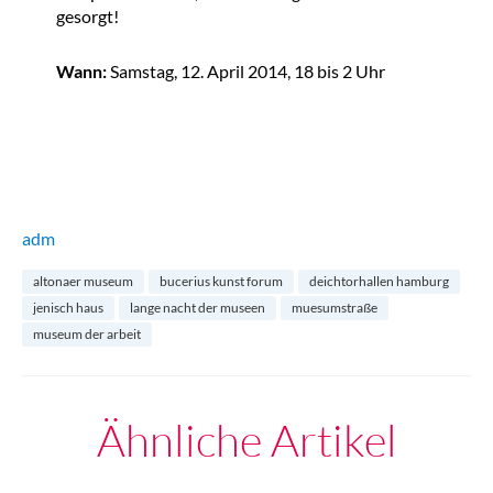
gesorgt!
Wann:
Samstag, 12. April 2014, 18 bis 2 Uhr
adm
altonaer museum
bucerius kunst forum
deichtorhallen hamburg
jenisch haus
lange nacht der museen
muesumstraße
museum der arbeit
Ähnliche Artikel