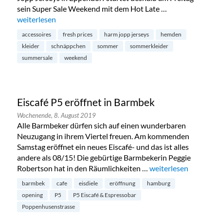
sein Super Sale Weekend mit dem Hot Late …
„Summersale bei Harm Jopp in Eppendorf“
weiterlesen
accessoires
fresh prices
harm jopp jerseys
hemden
kleider
schnäppchen
sommer
sommerkleider
summersale
weekend
Eiscafé P5 eröffnet in Barmbek
Wochenende,
8. August 2019
Alle Barmbeker dürfen sich auf einen wunderbaren
Neuzugang in ihrem Viertel freuen. Am kommenden
Samstag eröffnet ein neues Eiscafé- und das ist alles
andere als 08/15! Die gebürtige Barmbekerin Peggie
Robertson hat in den Räumlichkeiten …
„Eiscafé P5 eröffnet
weiterlesen
barmbek
cafe
eisdiele
eröffnung
hamburg
opening
P5
P5 Eiscafé & Espressobar
Poppenhusenstrasse