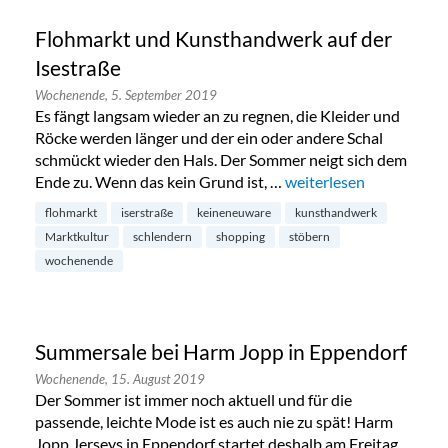
Flohmarkt und Kunsthandwerk auf der
Isestraße
Wochenende,
5. September 2019
Es fängt langsam wieder an zu regnen, die Kleider und
Röcke werden länger und der ein oder andere Schal
schmückt wieder den Hals. Der Sommer neigt sich dem
Ende zu. Wenn das kein Grund ist, …
„Flohmarkt und Kunstha
weiterlesen
flohmarkt
iserstraße
keineneuware
kunsthandwerk
Marktkultur
schlendern
shopping
stöbern
wochenende
Summersale bei Harm Jopp in Eppendorf
Wochenende,
15. August 2019
Der Sommer ist immer noch aktuell und für die
passende, leichte Mode ist es auch nie zu spät! Harm
Jopp Jerseys in Eppendorf startet deshalb am Freitag