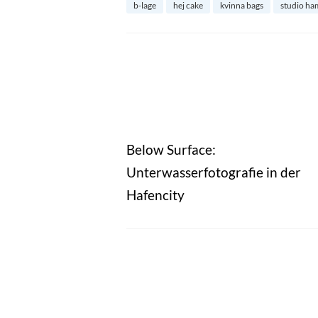
b-lage
hej cake
kvinna bags
studio h
Below Surface:
Unterwasserfotografie in der
Hafencity