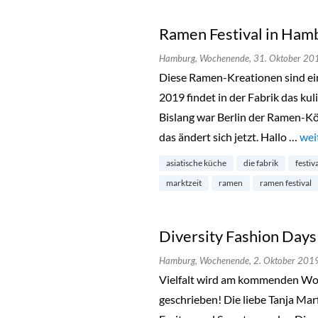
Ramen Festival in Ham
Hamburg,
Wochenende,
31. Oktober 20
Diese Ramen-Kreationen sind ei
2019 findet in der Fabrik das kul
Bislang war Berlin der Ramen-Kö
das ändert sich jetzt. Hallo …
„Ra
wei
asiatische küche
die fabrik
festiv
marktzeit
ramen
ramen festival
Diversity Fashion Day
Hamburg,
Wochenende,
2. Oktober 201
Vielfalt wird am kommenden Wo
geschrieben! Die liebe Tanja Mar