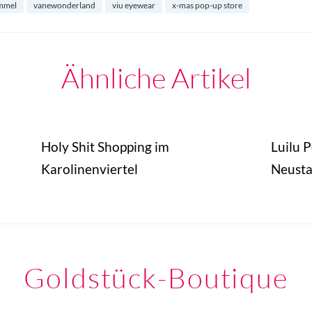
ammel
vanewonderland
viu eyewear
x-mas pop-up store
Ähnliche Artikel
Holy Shit Shopping im
Luilu 
Karolinenviertel
Neusta
Goldstück-Boutique