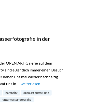
sserfotografie in der
 der OPEN ART Galerie auf dem
ty sind eigentlich immer einen Besuch
er haben uns mal wieder nachhaltig
mmt uns in …
„Below Surface: Unterwasserfotografie in der Hafenci
weiterlesen
hafencity
open art ausstellung
unterwasserfotografie