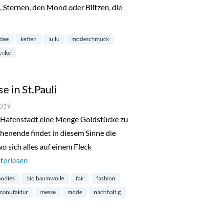
Sternen, den Mond oder Blitzen, die
mburg-Neustadt“
idee
ketten
luilu
modeschmuck
enke
 in St.Pauli
2019
ie Hafenstadt eine Menge Goldstücke zu
nende findet in diesem Sinne die
 sich alles auf einem Fleck
de in Hamburg-Messe in St.Pauli“
terlesen
odies
bio baumwolle
fair
fashion
manufaktur
messe
mode
nachhaltig