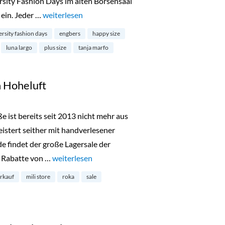
rsity Fashion Days im alten Börsensaal
ein. Jeder …
„Diversity Fashion Days in Hamburg“
weiterlesen
ersity fashion days
engbers
happy size
luna largo
plus size
tanja marfo
n Hoheluft
ße ist bereits seit 2013 nicht mehr aus
tert seither mit handverlesener
findet der große Lagersale der
d Rabatte von …
„Lagerverkauf bei Mili in Hoheluft“
weiterlesen
erkauf
mili store
roka
sale