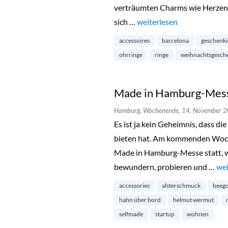
verträumten Charms wie Herzen, 
sich …
„Luilu Pop Up Tour in Ha
weiterlesen
accessoires
barcelona
geschenk
ohrringe
ringe
weihnachtsgesch
Made in Hamburg-Messe
Hamburg,
Wochenende,
14. November 
Es ist ja kein Geheimnis, dass d
bieten hat. Am kommenden Woche
Made in Hamburg-Messe statt, wo
bewundern, probieren und …
„Ma
wei
accessories
alsterschmuck
beego
hahn über bord
helmut wermut
selfmade
startup
wohnen