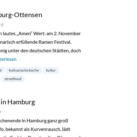
burg-Ottensen
19
n lautes „Amen“ Wert: am 2. November
inarisch erfüllende Ramen Festival.
nig unter den deutschen Städten, doch
men Festival in Hamburg-Ottensen“
terlesen
al
kulinarische küche
kultur
streetfood
s in Hamburg
9
chenende in Hamburg ganz groß
fo, bekannt als Kurvenrausch, lädt