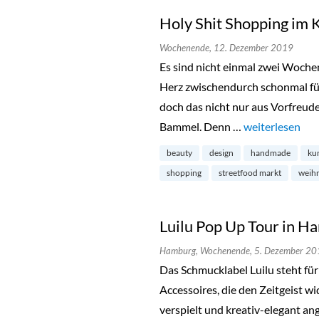
Holy Shit Shopping im 
Wochenende,
12. Dezember 2019
Es sind nicht einmal zwei Wochen
Herz zwischendurch schonmal für
doch das nicht nur aus Vorfreude
Bammel. Denn …
„Holy Shit Shop
weiterlesen
beauty
design
handmade
ku
shopping
streetfood markt
weih
Luilu Pop Up Tour in 
Hamburg,
Wochenende,
5. Dezember 20
Das Schmucklabel Luilu steht fü
Accessoires, die den Zeitgeist w
verspielt und kreativ-elegant a