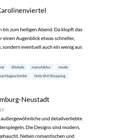
Karolinenviertel
 bis zum heiligen Abend. Da klopft das
 einen Augenblick etwas schneller,
, sondern eventuell auch ein wenig aus
ping im Karolinenviertel“
nst
lifestyle
manufaktur
mode
nachtsgeschenke
Holy Shit Shopping
Hamburg-Neustadt
19
r außergewöhnliche und detailverliebte
iderspiegeln. Die Designs sind modern,
ngehaucht. Neben romantischen und