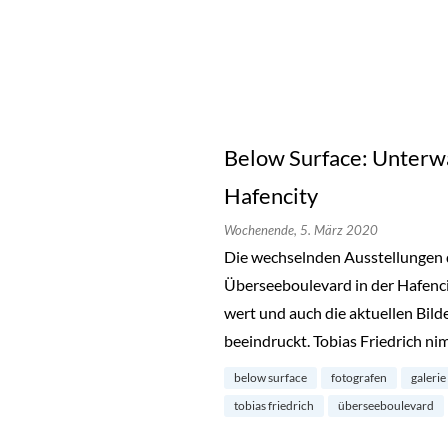
Below Surface: Unterwa
Hafencity
Wochenende,
5. März 2020
Die wechselnden Ausstellungen
Überseeboulevard in der Hafenci
wert und auch die aktuellen Bild
beeindruckt. Tobias Friedrich ni
below surface
fotografen
galerie
tobias friedrich
überseeboulevard