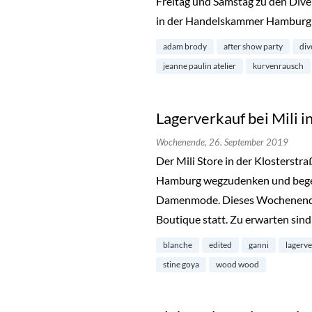
Freitag und Samstag zu den Dive
in der Handelskammer Hamburg 
adam brody
after show party
div
jeanne paulin atelier
kurvenrausch
Lagerverkauf bei Mili i
Wochenende,
26. September 2019
Der Mili Store in der Klosterstra
Hamburg wegzudenken und begeis
Damenmode. Dieses Wochenende 
Boutique statt. Zu erwarten sin
blanche
edited
ganni
lagerv
stine goya
wood wood