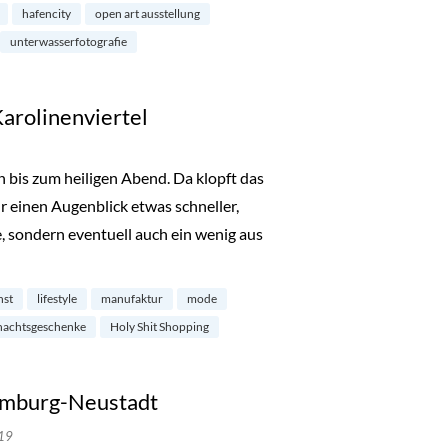
hafencity
open art ausstellung
unterwasserfotografie
Karolinenviertel
 bis zum heiligen Abend. Da klopft das
 einen Augenblick etwas schneller,
, sondern eventuell auch ein wenig aus
ping im Karolinenviertel“
nst
lifestyle
manufaktur
mode
nachtsgeschenke
Holy Shit Shopping
Hamburg-Neustadt
19