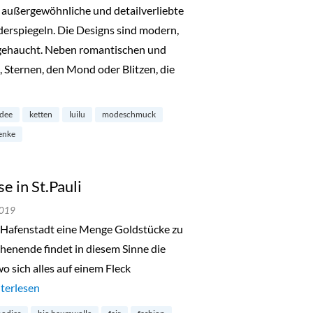
r außergewöhnliche und detailverliebte
iderspiegeln. Die Designs sind modern,
ngehaucht. Neben romantischen und
Sternen, den Mond oder Blitzen, die
mburg-Neustadt“
idee
ketten
luilu
modeschmuck
enke
 in St.Pauli
2019
ie Hafenstadt eine Menge Goldstücke zu
nende findet in diesem Sinne die
 sich alles auf einem Fleck
de in Hamburg-Messe in St.Pauli“
terlesen