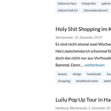
below surface
fotografen
galerie
tobias friedrich
überseeboulevard
Holy Shit Shopping im 
Wochenende,
12. Dezember 2019
Es sind nicht einmal zwei Wochen
Herz zwischendurch schonmal für
doch das nicht nur aus Vorfreude
Bammel. Denn …
„Holy Shit Shop
weiterlesen
beauty
design
handmade
ku
shopping
streetfood markt
weih
Luilu Pop Up Tour in 
Hamburg,
Wochenende,
5. Dezember 20