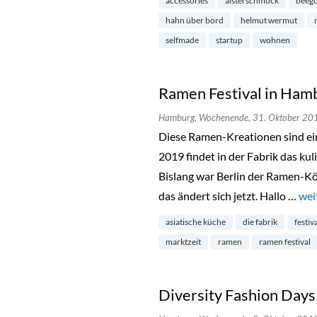
accessories
alsterschmuck
beego
hahn über bord
helmut wermut
selfmade
startup
wohnen
Ramen Festival in Ham
Hamburg,
Wochenende,
31. Oktober 20
Diese Ramen-Kreationen sind ei
2019 findet in der Fabrik das kul
Bislang war Berlin der Ramen-Kö
das ändert sich jetzt. Hallo …
„Ra
wei
asiatische küche
die fabrik
festiv
marktzeit
ramen
ramen festival
Diversity Fashion Day