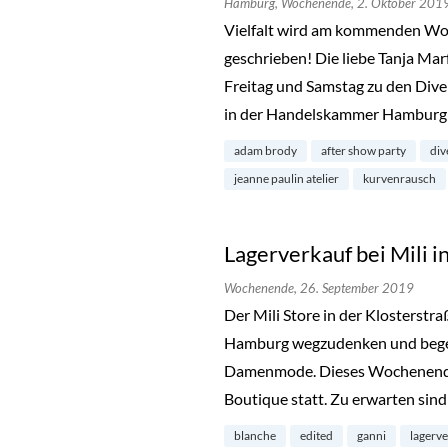
Hamburg,
Wochenende,
2. Oktober 201
Vielfalt wird am kommenden Wo
geschrieben! Die liebe Tanja Mar
Freitag und Samstag zu den Dive
in der Handelskammer Hamburg 
adam brody
after show party
div
jeanne paulin atelier
kurvenrausch
Lagerverkauf bei Mili i
Wochenende,
26. September 2019
Der Mili Store in der Klosterstra
Hamburg wegzudenken und begeis
Damenmode. Dieses Wochenende 
Boutique statt. Zu erwarten sin
blanche
edited
ganni
lagerv