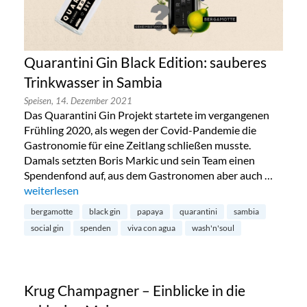
Quarantini Gin Black Edition: sauberes
Trinkwasser in Sambia
Speisen,
14. Dezember 2021
Das Quarantini Gin Projekt startete im vergangenen
Frühling 2020, als wegen der Covid-Pandemie die
Gastronomie für eine Zeitlang schließen musste.
Damals setzten Boris Markic und sein Team einen
Spendenfond auf, aus dem Gastronomen aber auch …
„Quarantini Gin Black Edition: sauberes Trinkwasser in Samb
weiterlesen
bergamotte
black gin
papaya
quarantini
sambia
social gin
spenden
viva con agua
wash'n'soul
Krug Champagner – Einblicke in die