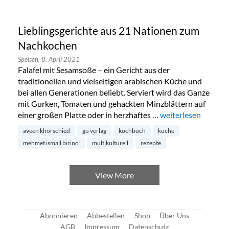
Lieblingsgerichte aus 21 Nationen zum
Nachkochen
Speisen,
8. April 2021
Falafel mit Sesamsoße – ein Gericht aus der
traditionellen und vielseitigen arabischen Küche und
bei allen Generationen beliebt. Serviert wird das Ganze
mit Gurken, Tomaten und gehackten Minzblättern auf
einer großen Platte oder in herzhaftes …
„Lieblingsgerichte
weiterlesen
aveen khorschied
gu verlag
kochbuch
küche
mehmet ismail birinci
multikulturell
rezepte
View More
Abonnieren
Abbestellen
Shop
Über Uns
AGB
Impressum
Datenschutz