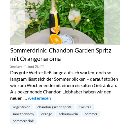
Sommerdrink: Chandon Garden Spritz
mit Orangenaroma
Speisen,
4. Juni 2021
Das gute Wetter ließ lange auf sich warten, doch so
langsam lässt sich der Sommer blicken – darauf stoßen
wir zum Wochenende mit einem eiskalten Getränk an.
Als bekennende Chandon Liebhaber haben wir den
neuen …
„Sommerdrink: Chandon Garden Spritz mit Orang
weiterlesen
argentinien
chandon garden spritz
Cocktail
moet hennesy
orange
schaumwein
sommer
sommerdrink