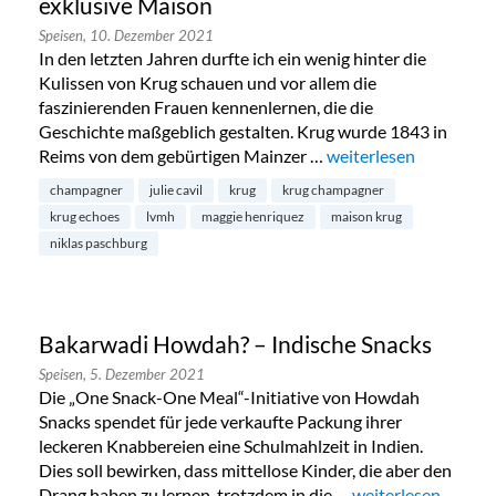
exklusive Maison
Speisen,
10. Dezember 2021
In den letzten Jahren durfte ich ein wenig hinter die
Kulissen von Krug schauen und vor allem die
faszinierenden Frauen kennenlernen, die die
Geschichte maßgeblich gestalten. Krug wurde 1843 in
Reims von dem gebürtigen Mainzer …
„Krug Champagner – Ei
weiterlesen
champagner
julie cavil
krug
krug champagner
krug echoes
lvmh
maggie henriquez
maison krug
niklas paschburg
Bakarwadi Howdah? – Indische Snacks
Speisen,
5. Dezember 2021
Die „One Snack-One Meal“-Initiative von Howdah
Snacks spendet für jede verkaufte Packung ihrer
leckeren Knabbereien eine Schulmahlzeit in Indien.
Dies soll bewirken, dass mittellose Kinder, die aber den
Drang haben zu lernen, trotzdem in die …
„Bakarwadi Howdah
weiterlesen