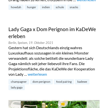
howdah
hunger
indien
schule
snacks
Lady Gaga x Dom Perignon im KaDeWe
erleben
Berlin,
Speisen,
19. Oktober 2021
Gestern hat sich Deutschlands einzig wahres
Luxuskaufhaus sozusagen in ein kleines Monster
verwandelt: als solche betitelt die wunderbare Lady
Gaga nämlich seit jeher liebevoll ihre Fans. Die
Projektionsfläche, die das KaDeWe der Kooperation
von Lady …
„Lady Gaga x Dom Perignon im KaDeWe erleben
weiterlesen
champagner
dom perignon
food pairing
kadewe
lady gaga