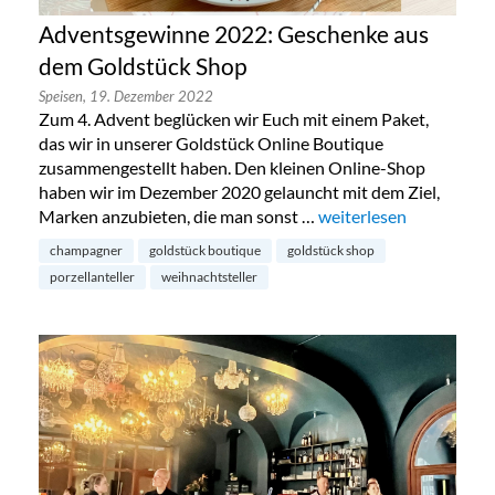
Adventsgewinne 2022: Geschenke aus
dem Goldstück Shop
Speisen,
19. Dezember 2022
Zum 4. Advent beglücken wir Euch mit einem Paket,
das wir in unserer Goldstück Online Boutique
zusammengestellt haben. Den kleinen Online-Shop
haben wir im Dezember 2020 gelauncht mit dem Ziel,
Marken anzubieten, die man sonst …
„Adventsgewinne 2022
weiterlesen
champagner
goldstück boutique
goldstück shop
porzellanteller
weihnachtsteller