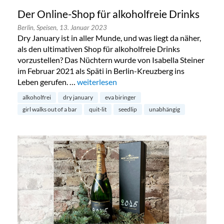
Der Online-Shop für alkoholfreie Drinks
Berlin,
Speisen,
13. Januar 2023
Dry January ist in aller Munde, und was liegt da näher,
als den ultimativen Shop für alkoholfreie Drinks
vorzustellen? Das Nüchtern wurde von Isabella Steiner
im Februar 2021 als Späti in Berlin-Kreuzberg ins
Leben gerufen. …
„Der Online-Shop für alkoholfreie Drinks“
weiterlesen
alkoholfrei
dry january
eva biringer
girl walks out of a bar
quit-lit
seedlip
unabhängig