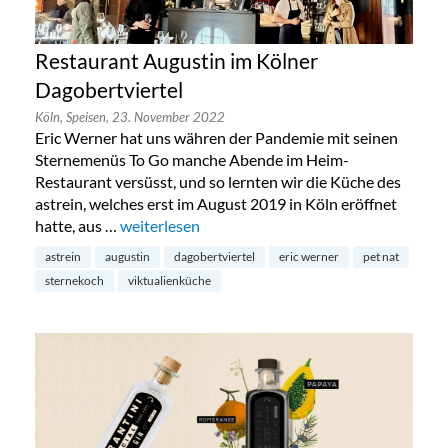
Restaurant Augustin im Kölner
Dagobertviertel
Köln,
Speisen,
23. November 2022
Eric Werner hat uns währen der Pandemie mit seinen
Sternemenüs To Go manche Abende im Heim-
Restaurant versüsst, und so lernten wir die Küche des
astrein, welches erst im August 2019 in Köln eröffnet
hatte, aus …
„Restaurant Augustin im Kölner Dagobertvierte
weiterlesen
astrein
augustin
dagobertviertel
eric werner
pet nat
sternekoch
viktualienküche