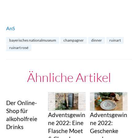
AnS
bayerisches nationalmuseum
champagner
dinner
ruinart
ruinart rosé
Ähnliche Artikel
Der Online-
Shop für
Adventsgewin
Adventsgewin
alkoholfreie
ne 2022: Eine
ne 2022:
Drinks
Flasche Moet
Geschenke