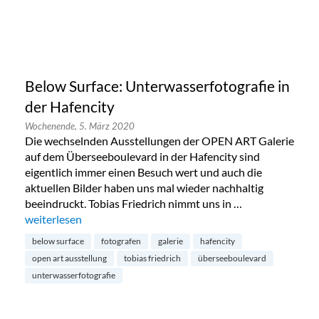
Below Surface: Unterwasserfotografie in
der Hafencity
Wochenende,
5. März 2020
Die wechselnden Ausstellungen der OPEN ART Galerie
auf dem Überseeboulevard in der Hafencity sind
eigentlich immer einen Besuch wert und auch die
aktuellen Bilder haben uns mal wieder nachhaltig
beeindruckt. Tobias Friedrich nimmt uns in …
„Below Surface: Unterwasserfotografie in der Hafencity“
weiterlesen
below surface
fotografen
galerie
hafencity
open art ausstellung
tobias friedrich
überseeboulevard
unterwasserfotografie