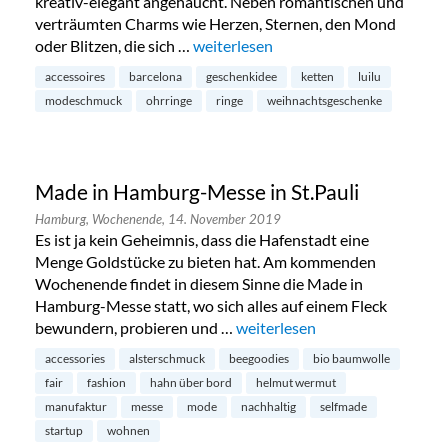
kreativ-elegant angehaucht. Neben romantischen und
verträumten Charms wie Herzen, Sternen, den Mond
oder Blitzen, die sich …
„Luilu Pop Up Tour in Hamburg-Neus
weiterlesen
accessoires
barcelona
geschenkidee
ketten
luilu
modeschmuck
ohrringe
ringe
weihnachtsgeschenke
Made in Hamburg-Messe in St.Pauli
Hamburg,
Wochenende,
14. November 2019
Es ist ja kein Geheimnis, dass die Hafenstadt eine
Menge Goldstücke zu bieten hat. Am kommenden
Wochenende findet in diesem Sinne die Made in
Hamburg-Messe statt, wo sich alles auf einem Fleck
bewundern, probieren und …
„Made in Hamburg-Messe in St
weiterlesen
accessories
alsterschmuck
beegoodies
bio baumwolle
fair
fashion
hahn über bord
helmut wermut
manufaktur
messe
mode
nachhaltig
selfmade
startup
wohnen