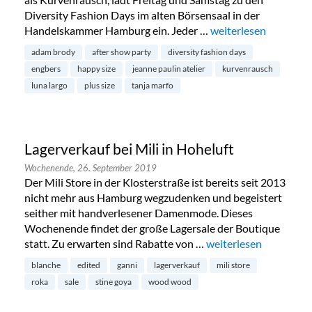
Diversity Fashion Days im alten Börsensaal in der
Handelskammer Hamburg ein. Jeder …
„Diversity Fashion D
weiterlesen
adam brody
after show party
diversity fashion days
engbers
happy size
jeanne paulin atelier
kurvenrausch
luna largo
plus size
tanja marfo
Lagerverkauf bei Mili in Hoheluft
Wochenende,
26. September 2019
Der Mili Store in der Klosterstraße ist bereits seit 2013
nicht mehr aus Hamburg wegzudenken und begeistert
seither mit handverlesener Damenmode. Dieses
Wochenende findet der große Lagersale der Boutique
statt. Zu erwarten sind Rabatte von …
„Lagerverkauf bei Mili
weiterlesen
blanche
edited
ganni
lagerverkauf
mili store
roka
sale
stine goya
wood wood