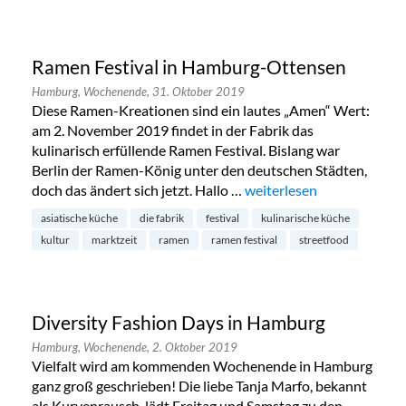
Ramen Festival in Hamburg-Ottensen
Hamburg,
Wochenende,
31. Oktober 2019
Diese Ramen-Kreationen sind ein lautes „Amen“ Wert:
am 2. November 2019 findet in der Fabrik das
kulinarisch erfüllende Ramen Festival. Bislang war
Berlin der Ramen-König unter den deutschen Städten,
doch das ändert sich jetzt. Hallo …
„Ramen Festival in Hamb
weiterlesen
asiatische küche
die fabrik
festival
kulinarische küche
kultur
marktzeit
ramen
ramen festival
streetfood
Diversity Fashion Days in Hamburg
Hamburg,
Wochenende,
2. Oktober 2019
Vielfalt wird am kommenden Wochenende in Hamburg
ganz groß geschrieben! Die liebe Tanja Marfo, bekannt
als Kurvenrausch, lädt Freitag und Samstag zu den