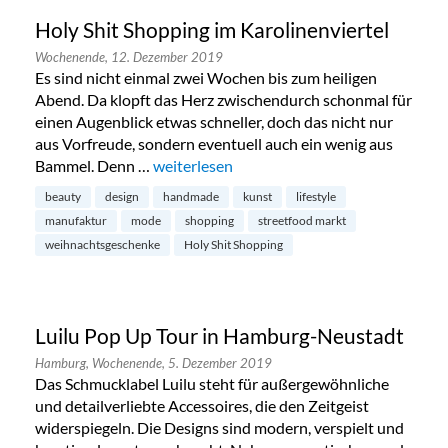
Holy Shit Shopping im Karolinenviertel
Wochenende,
12. Dezember 2019
Es sind nicht einmal zwei Wochen bis zum heiligen
Abend. Da klopft das Herz zwischendurch schonmal für
einen Augenblick etwas schneller, doch das nicht nur
aus Vorfreude, sondern eventuell auch ein wenig aus
Bammel. Denn …
„Holy Shit Shopping im Karolinenviertel“
weiterlesen
beauty
design
handmade
kunst
lifestyle
manufaktur
mode
shopping
streetfood markt
weihnachtsgeschenke
Holy Shit Shopping
Luilu Pop Up Tour in Hamburg-Neustadt
Hamburg,
Wochenende,
5. Dezember 2019
Das Schmucklabel Luilu steht für außergewöhnliche
und detailverliebte Accessoires, die den Zeitgeist
widerspiegeln. Die Designs sind modern, verspielt und