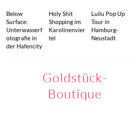
Below
Holy Shit
Luilu Pop Up
Surface:
Shopping im
Tour in
Unterwasserf
Karolinenvier
Hamburg-
otografie in
tel
Neustadt
der Hafencity
Goldstück-
Boutique