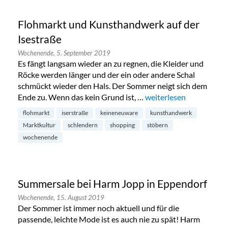
Flohmarkt und Kunsthandwerk auf der
Isestraße
Wochenende,
5. September 2019
Es fängt langsam wieder an zu regnen, die Kleider und
Röcke werden länger und der ein oder andere Schal
schmückt wieder den Hals. Der Sommer neigt sich dem
Ende zu. Wenn das kein Grund ist, …
„Flohmarkt und Kunstha
weiterlesen
flohmarkt
iserstraße
keineneuware
kunsthandwerk
Marktkultur
schlendern
shopping
stöbern
wochenende
Summersale bei Harm Jopp in Eppendorf
Wochenende,
15. August 2019
Der Sommer ist immer noch aktuell und für die
passende, leichte Mode ist es auch nie zu spät! Harm