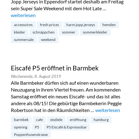
Jopp Jerseys in Eppendorf startet deshalb am Freitag
sein Super Sale Weekend mit dem Hot Late …
„Summersale bei Harm Jopp in Eppendorf“
weiterlesen
accessoires
fresh prices
harm jopp jerseys
hemden
kleider
schnäppchen
sommer
sommerkleider
summersale
weekend
Eiscafé P5 eröffnet in Barmbek
Wochenende,
8. August 2019
Alle Barmbeker dürfen sich auf einen wunderbaren
Neuzugang in ihrem Viertel freuen. Am kommenden
Samstag eröffnet ein neues Eiscafé- und das ist alles
andere als 08/15! Die gebürtige Barmbekerin Peggie
Robertson hat in den Räumlichkeiten …
„Eiscafé P5 eröffnet
weiterlesen
barmbek
cafe
eisdiele
eröffnung
hamburg
opening
P5
P5 Eiscafé & Espressobar
Poppenhusenstrasse