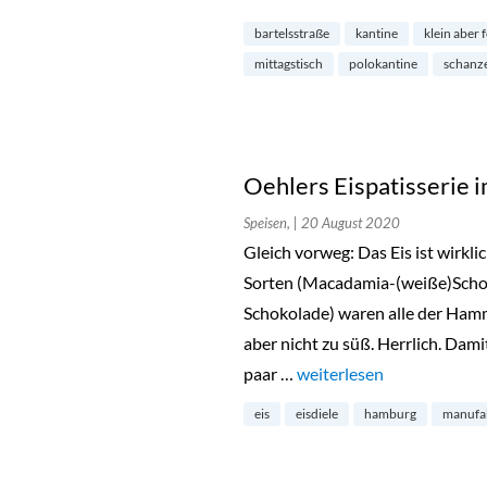
bartelsstraße
kantine
klein aber 
mittagstisch
polokantine
schanz
Oehlers Eispatisserie
Speisen,
| 20 August 2020
Gleich vorweg: Das Eis ist wirkli
Sorten (Macadamia-(weiße)Scho
Schokolade) waren alle der Hamm
aber nicht zu süß. Herrlich. Damit
paar …
„Oehlers Eispatisserie i
weiterlesen
eis
eisdiele
hamburg
manufa