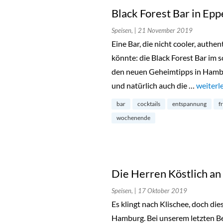
Black Forest Bar in Ep
Speisen,
| 21 November 2019
Eine Bar, die nicht cooler, authen
könnte: die Black Forest Bar im 
den neuen Geheimtipps in Hambur
und natürlich auch die …
„Black 
weiterl
bar
cocktails
entspannung
f
wochenende
Die Herren Köstlich an
Speisen,
| 17 Oktober 2019
Es klingt nach Klischee, doch dies
Hamburg. Bei unserem letzten Be