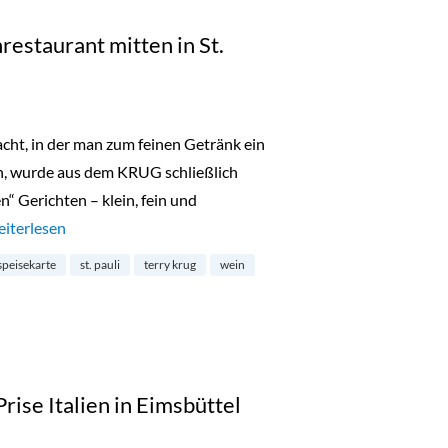
estaurant mitten in St.
cht, in der man zum feinen Getränk ein
nn, wurde aus dem KRUG schließlich
n“ Gerichten – klein, fein und
rug: verstecktes Weinrestaurant mitten in St. Pauli“
eiterlesen
speisekarte
st. pauli
terry krug
wein
rise Italien in Eimsbüttel