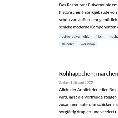
Das Restaurant Pulvermühle emp
historischen Fabrikgebäude von 
schon von außen sehr gemütlich.
schicke moderne Komponenten e
bei der pulvermühle
frisch
hochz
steinofen
workshop
Rohhäppchen: märchenh
Speisen,
| 18 Juni 2020
Allein der Anblick der edlen Box
wird, lässt die Vorfreude steig
zusammenlaufen. Im schicken mat
sorgfältig drapiert und verziert