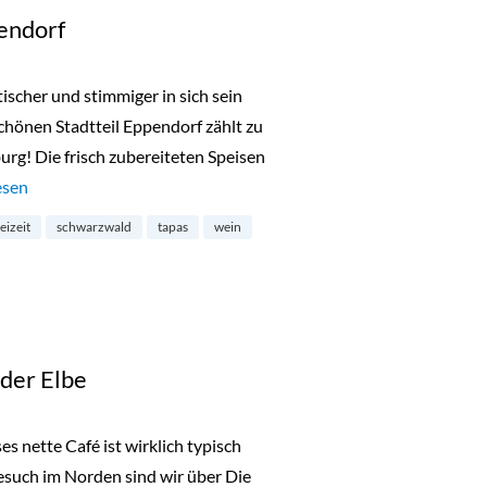
pendorf
tischer und stimmiger in sich sein
schönen Stadtteil Eppendorf zählt zu
g! Die frisch zubereiteten Speisen
Forest Bar in Eppendorf“
esen
reizeit
schwarzwald
tapas
wein
 der Elbe
es nette Café ist wirklich typisch
such im Norden sind wir über Die