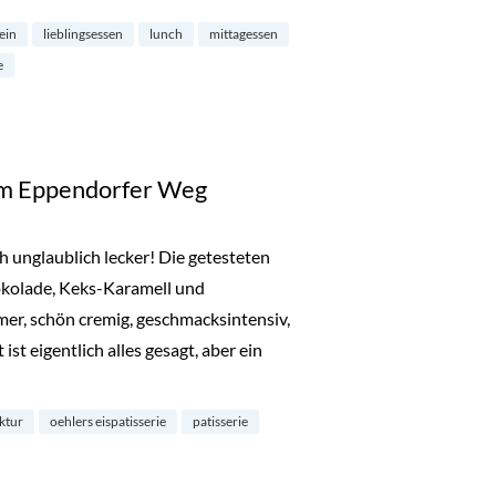
fein
lieblingsessen
lunch
mittagessen
e
 im Eppendorfer Weg
ch unglaublich lecker! Die getesteten
kolade, Keks-Karamell und
er, schön cremig, geschmacksintensiv,
 ist eigentlich alles gesagt, aber ein
m Eppendorfer Weg“
ktur
oehlers eispatisserie
patisserie