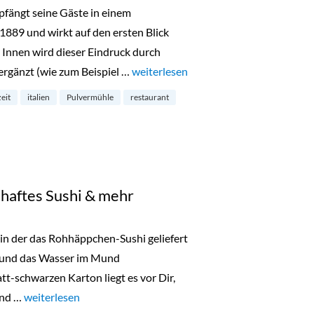
fängt seine Gäste in einem
1889 und wirkt auf den ersten Blick
 Innen wird dieser Eindruck durch
rgänzt (wie zum Beispiel …
„Die Pulvermühle: eine Prise Italien i
weiterlesen
eit
italien
Pulvermühle
restaurant
aftes Sushi & mehr
, in der das Rohhäppchen-Sushi geliefert
en und das Wasser im Mund
t-schwarzen Karton liegt es vor Dir,
 und …
„Rohhäppchen: märchenhaftes Sushi & mehr“
weiterlesen