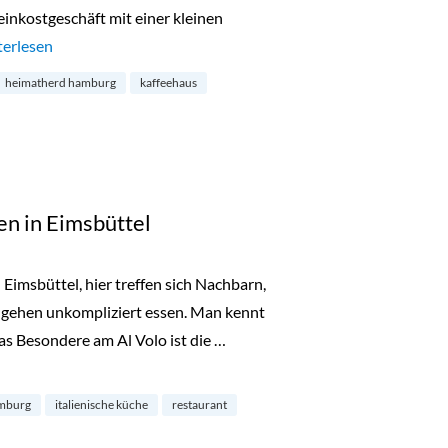
einkostgeschäft mit einer kleinen
e Herren Köstlich an der Elbe“
terlesen
heimatherd hamburg
kaffeehaus
ten in Eimsbüttel
n Eimsbüttel, hier treffen sich Nachbarn,
 gehen unkompliziert essen. Man kennt
Das Besondere am Al Volo ist die …
msbüttel“
mburg
italienische küche
restaurant