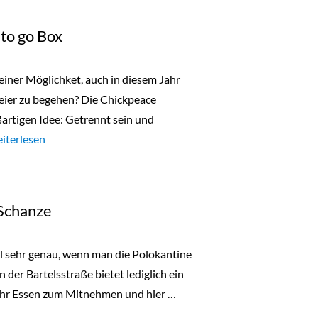
to go Box
 einer Möglichket, auch in diesem Jahr
eier zu begehen? Die Chickpeace
artigen Idee: Getrennt sein und
hickpeace: Christmas to go Box“
iterlesen
 Schanze
ohl sehr genau, wenn man die Polokantine
 der Bartelsstraße bietet lediglich ein
h ihr Essen zum Mitnehmen und hier …