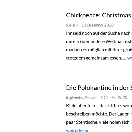
Chickpeace: Christmas 
Speisen,
| 11 Dezember 2020
Ihr seid noch auf der Suche nach
die ein oder andere Weihnachtsf
machen es möglich mit ihrer groß
trotzdem gemeinsam essen. …
„C
we
Die Polokantine in der
Regionales, Speisen,
| 8 Oktober 2020
Klein aber fein – das trifft es w
beschreiben möchte. Der Laden in
paar Stehtische, viele holen sic
„Die Polokantine in der Schanze“
weiterlesen