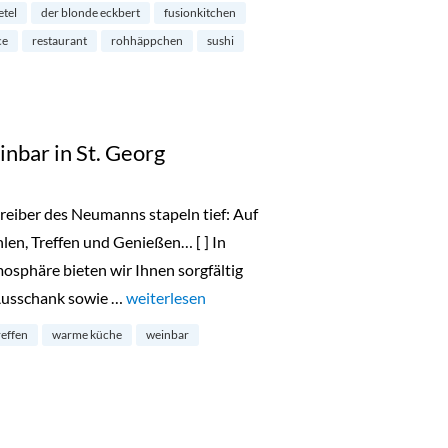
etel
der blonde eckbert
fusionkitchen
ce
restaurant
rohhäppchen
sushi
nbar in St. Georg
reiber des Neumanns stapeln tief: Auf
en, Treffen und Genießen… [ ] In
sphäre bieten wir Ihnen sorgfältig
Ausschank sowie …
„Neumanns Bistro & Weinbar in St. Georg“
weiterlesen
reffen
warme küche
weinbar