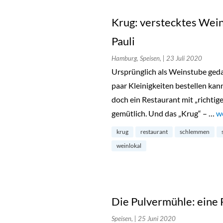
Krug: verstecktes Weinr
Pauli
Hamburg, Speisen,
| 23 Juli 2020
Ursprünglich als Weinstube geda
paar Kleinigkeiten bestellen ka
doch ein Restaurant mit „richtige
gemütlich. Und das „Krug“ – …
„K
w
krug
restaurant
schlemmen
weinlokal
Die Pulvermühle: eine P
Speisen,
| 25 Juni 2020