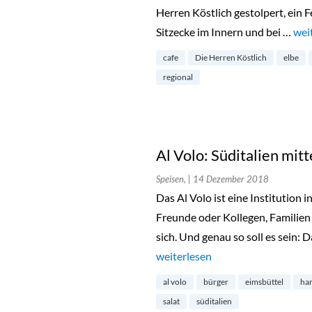
Herren Köstlich gestolpert, ein F
Sitzecke im Innern und bei …
„Di
wei
cafe
Die Herren Köstlich
elbe
regional
Al Volo: Süditalien mit
Speisen,
| 14 Dezember 2018
Das Al Volo ist eine Institution i
Freunde oder Kollegen, Familien
sich. Und genau so soll es sein: 
„Al Volo: Süditalien mitten in Ei
weiterlesen
al volo
bürger
eimsbüttel
ha
salat
süditalien