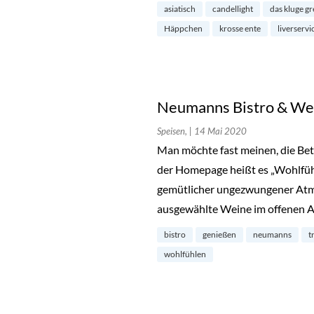
asiatisch
candellight
das kluge gr
Häppchen
krosse ente
liverservi
Neumanns Bistro & Wei
Speisen,
| 14 Mai 2020
Man möchte fast meinen, die Bet
der Homepage heißt es „Wohlfühl
gemütlicher ungezwungener Atmo
ausgewählte Weine im offenen 
bistro
genießen
neumanns
t
wohlfühlen