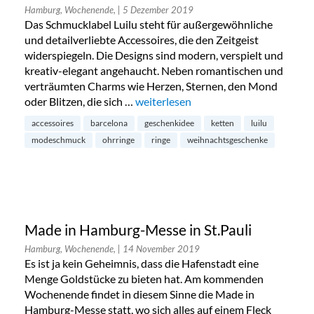
Hamburg, Wochenende,
| 5 Dezember 2019
Das Schmucklabel Luilu steht für außergewöhnliche
und detailverliebte Accessoires, die den Zeitgeist
widerspiegeln. Die Designs sind modern, verspielt und
kreativ-elegant angehaucht. Neben romantischen und
verträumten Charms wie Herzen, Sternen, den Mond
oder Blitzen, die sich …
„Luilu Pop Up Tour in Hamburg-Neus
weiterlesen
accessoires
barcelona
geschenkidee
ketten
luilu
modeschmuck
ohrringe
ringe
weihnachtsgeschenke
Made in Hamburg-Messe in St.Pauli
Hamburg, Wochenende,
| 14 November 2019
Es ist ja kein Geheimnis, dass die Hafenstadt eine
Menge Goldstücke zu bieten hat. Am kommenden
Wochenende findet in diesem Sinne die Made in
Hamburg-Messe statt, wo sich alles auf einem Fleck