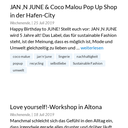
JAN ‚N JUNE & Coco Malou Pop Up Shop
in der Hafen-City
Wochenende,
| 25 Juli 2019
Happy Birthday to JUNE! Stellt euch vor: JAN ‚N JUNE
wird 5 Jahre alt! Das Label, das für sustainable Fashion
steht, ist der Meinung, dass es möglich ist, Mode und
Umwelt gleichzeitig zu lieben und …
„JAN ‚N JUNE & Coco Ma
weiterlesen
coco malue
jan'n'june
lingerie
nachhaltigkeit
popup
recycling
selbstliebe
Sustainable Fashion
umwelt
Love yourself!-Workshop in Altona
Wochenende,
| 18 Juli 2019
Manchmal schleicht sich das Gefühl in den Alltag ein,
dass irgendwie gerade alles drunter und drüber läuft.