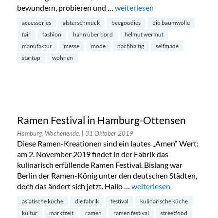
bewundern, probieren und …
„Made in Hamburg-Messe in St
weiterlesen
accessories
alsterschmuck
beegoodies
bio baumwolle
fair
fashion
hahn über bord
helmut wermut
manufaktur
messe
mode
nachhaltig
selfmade
startup
wohnen
Ramen Festival in Hamburg-Ottensen
Hamburg, Wochenende,
| 31 Oktober 2019
Diese Ramen-Kreationen sind ein lautes „Amen“ Wert:
am 2. November 2019 findet in der Fabrik das
kulinarisch erfüllende Ramen Festival. Bislang war
Berlin der Ramen-König unter den deutschen Städten,
doch das ändert sich jetzt. Hallo …
„Ramen Festival in Hamb
weiterlesen
asiatische küche
die fabrik
festival
kulinarische küche
kultur
marktzeit
ramen
ramen festival
streetfood