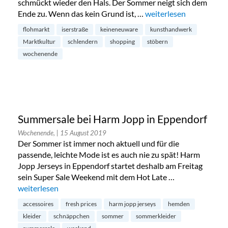
schmückt wieder den Hals. Der Sommer neigt sich dem
Ende zu. Wenn das kein Grund ist, …
„Flohmarkt und Kunstha
weiterlesen
flohmarkt
iserstraße
keineneuware
kunsthandwerk
Marktkultur
schlendern
shopping
stöbern
wochenende
Summersale bei Harm Jopp in Eppendorf
Wochenende,
| 15 August 2019
Der Sommer ist immer noch aktuell und für die
passende, leichte Mode ist es auch nie zu spät! Harm
Jopp Jerseys in Eppendorf startet deshalb am Freitag
sein Super Sale Weekend mit dem Hot Late …
„Summersale bei Harm Jopp in Eppendorf“
weiterlesen
accessoires
fresh prices
harm jopp jerseys
hemden
kleider
schnäppchen
sommer
sommerkleider