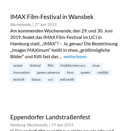
IMAX Film-Festival in Wansbek
Wochenende,
| 27 Juni 2019
Am kommenden Wochenende, den 29. und 30. Juni
2019, findet das IMAX Film-Festival im UCI in
Hamburg statt. „IMAX“? – Ja, genau! Die Bezeichnung
„Images MAXimum“ heißt in etwa „größtmögliche
Bilder“ und füllt fast das …
„IMAX Film-Festival in Wansbek“
weiterlesen
avatar
festival
film
freddie mercury
imax
innovation
james cameron
kino
queen
realität
technik
titanic
uci
will smith
Eppendorfer Landstraßenfest
Hamburg, Wochenende,
| 19 Juni 2019
In Eppendorf gibt es nicht nur einige prunkvolle und