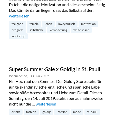
Es fehlt die nötige Motivation und alles erscheint lästig.
Das könnte daran liegen, dass das Selbst auf der …
„Love yourself!-Workshop in Altona“
weiterlesen
feelgood
female
leben
loveyourself
motivation
progress
selbstliebe
veränderung
white space
workshop
Super Summer-Sale x Goldig in St. Pauli
Wochenende,
| 11 Juli 2019
Ein Hoch auf den Sommer! Der Goldig Store steht für
junge skandinavische, englische und spanische Label
sowie süße Accessoires und Liebe zum Detail. Diesen
Sonntag, den 14. Juli 2019, steht aber ausnahmsweise
nicht nur die …
„Super Summer-Sale x Goldig in St. Pauli“
weiterlesen
drinks
fashion
goldig
interior
mode
st. pauli