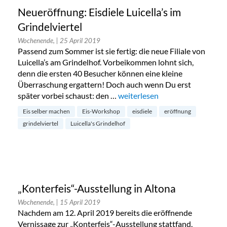
Neueröffnung: Eisdiele Luicella’s im
Grindelviertel
Wochenende,
| 25 April 2019
Passend zum Sommer ist sie fertig: die neue Filiale von
Luicella’s am Grindelhof. Vorbeikommen lohnt sich,
denn die ersten 40 Besucher können eine kleine
Überraschung ergattern! Doch auch wenn Du erst
später vorbei schaust: den …
„Neueröffnung: Eisdiele Luicella
weiterlesen
Eis selber machen
Eis-Workshop
eisdiele
eröffnung
grindelviertel
Luicella's Grindelhof
„Konterfeis“-Ausstellung in Altona
Wochenende,
| 15 April 2019
Nachdem am 12. April 2019 bereits die eröffnende
Vernissage zur „Konterfeis“-Ausstellung stattfand,