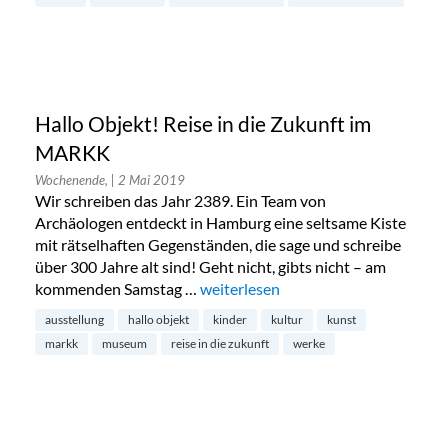
Hallo Objekt! Reise in die Zukunft im
MARKK
Wochenende,
| 2 Mai 2019
Wir schreiben das Jahr 2389. Ein Team von
Archäologen entdeckt in Hamburg eine seltsame Kiste
mit rätselhaften Gegenständen, die sage und schreibe
über 300 Jahre alt sind! Geht nicht, gibts nicht – am
kommenden Samstag …
„Hallo Objekt! Reise in die Zukunf
weiterlesen
ausstellung
hallo objekt
kinder
kultur
kunst
markk
museum
reise in die zukunft
werke