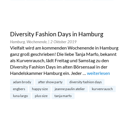
Diversity Fashion Days in Hamburg
Hamburg, Wochenende,
| 2 Oktober 2019
Vielfalt wird am kommenden Wochenende in Hamburg
ganz groß geschrieben! Die liebe Tanja Marfo, bekannt
als Kurvenrausch, lädt Freitag und Samstag zu den
Diversity Fashion Days im alten Börsensaal in der
Handelskammer Hamburg ein. Jeder …
„Diversity Fashion D
weiterlesen
adam brody
after show party
diversity fashion days
engbers
happy size
jeanne paulin atelier
kurvenrausch
luna largo
plus size
tanja marfo