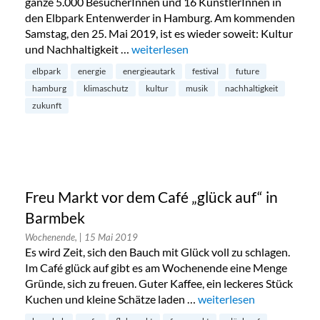
ganze 5.000 BesucherInnen und 16 KünstlerInnen in
den Elbpark Entenwerder in Hamburg. Am kommenden
Samstag, den 25. Mai 2019, ist es wieder soweit: Kultur
und Nachhaltigkeit …
„Futur 2 Festival im Elbpark“
weiterlesen
elbpark
energie
energieautark
festival
future
hamburg
klimaschutz
kultur
musik
nachhaltigkeit
zukunft
Freu Markt vor dem Café „glück auf“ in
Barmbek
Wochenende,
| 15 Mai 2019
Es wird Zeit, sich den Bauch mit Glück voll zu schlagen.
Im Café glück auf gibt es am Wochenende eine Menge
Gründe, sich zu freuen. Guter Kaffee, ein leckeres Stück
Kuchen und kleine Schätze laden …
„Freu Markt vor dem Café
weiterlesen