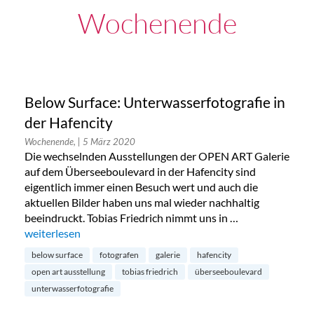
Wochenende
Below Surface: Unterwasserfotografie in
der Hafencity
Wochenende,
| 5 März 2020
Die wechselnden Ausstellungen der OPEN ART Galerie
auf dem Überseeboulevard in der Hafencity sind
eigentlich immer einen Besuch wert und auch die
aktuellen Bilder haben uns mal wieder nachhaltig
beeindruckt. Tobias Friedrich nimmt uns in …
„Below Surface: Unterwasserfotografie in der Hafencity“
weiterlesen
below surface
fotografen
galerie
hafencity
open art ausstellung
tobias friedrich
überseeboulevard
unterwasserfotografie