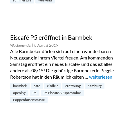
summersale
weekend
Eiscafé P5 eröffnet in Barmbek
Wochenende,
| 8 August 2019
Alle Barmbeker dürfen sich auf einen wunderbaren
Neuzugang in ihrem Viertel freuen. Am kommenden
Samstag eröffnet ein neues Eiscafé- und das ist alles
andere als 08/15! Die gebürtige Barmbekerin Peggie
Robertson hat in den Räumlichkeiten …
„Eiscafé P5 eröffnet
weiterlesen
barmbek
cafe
eisdiele
eröffnung
hamburg
opening
P5
P5 Eiscafé & Espressobar
Poppenhusenstrasse