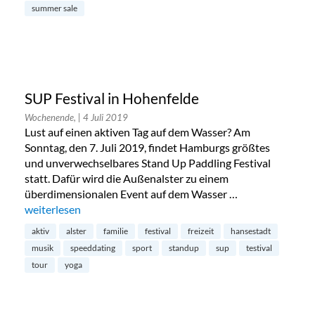
summer sale
SUP Festival in Hohenfelde
Wochenende,
| 4 Juli 2019
Lust auf einen aktiven Tag auf dem Wasser? Am
Sonntag, den 7. Juli 2019, findet Hamburgs größtes
und unverwechselbares Stand Up Paddling Festival
statt. Dafür wird die Außenalster zu einem
überdimensionalen Event auf dem Wasser …
„SUP Festival in Hohenfelde“
weiterlesen
aktiv
alster
familie
festival
freizeit
hansestadt
musik
speeddating
sport
standup
sup
testival
tour
yoga