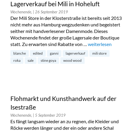
Lagerverkauf bei Mili in Hoheluft
Wochenende,
| 26 September 2019
Der Mili Store in der Klosterstraße ist bereits seit 2013
nicht mehr aus Hamburg wegzudenken und begeistert
seither mit handverlesener Damenmode. Dieses
Wochenende findet der große Lagersale der Boutique
statt. Zu erwarten sind Rabatte von …
„Lagerverkauf bei Mili
weiterlesen
blanche
edited
ganni
lagerverkauf
mili store
roka
sale
stine goya
wood wood
Flohmarkt und Kunsthandwerk auf der
Isestraße
Wochenende,
| 5 September 2019
Es fängt langsam wieder an zu regnen, die Kleider und
Röcke werden länger und der ein oder andere Schal