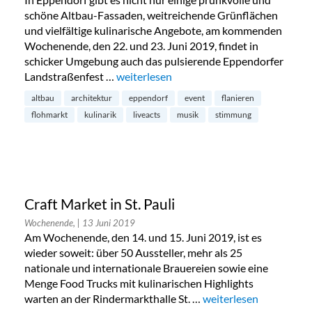
schöne Altbau-Fassaden, weitreichende Grünflächen
und vielfältige kulinarische Angebote, am kommenden
Wochenende, den 22. und 23. Juni 2019, findet in
schicker Umgebung auch das pulsierende Eppendorfer
Landstraßenfest …
„Eppendorfer Landstraßenfest“
weiterlesen
altbau
architektur
eppendorf
event
flanieren
flohmarkt
kulinarik
liveacts
musik
stimmung
Craft Market in St. Pauli
Wochenende,
| 13 Juni 2019
Am Wochenende, den 14. und 15. Juni 2019, ist es
wieder soweit: über 50 Aussteller, mehr als 25
nationale und internationale Brauereien sowie eine
Menge Food Trucks mit kulinarischen Highlights
warten an der Rindermarkthalle St. …
„Craft Market in St. Pau
weiterlesen