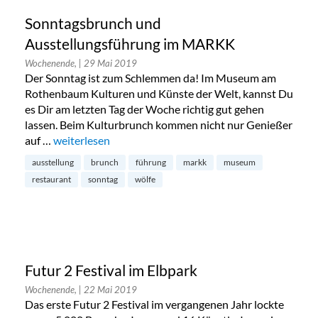
Sonntagsbrunch und
Ausstellungsführung im MARKK
Wochenende,
| 29 Mai 2019
Der Sonntag ist zum Schlemmen da! Im Museum am
Rothenbaum Kulturen und Künste der Welt, kannst Du
es Dir am letzten Tag der Woche richtig gut gehen
lassen. Beim Kulturbrunch kommen nicht nur Genießer
auf …
„Sonntagsbrunch und Ausstellungsführung im MARK
weiterlesen
ausstellung
brunch
führung
markk
museum
restaurant
sonntag
wölfe
Futur 2 Festival im Elbpark
Wochenende,
| 22 Mai 2019
Das erste Futur 2 Festival im vergangenen Jahr lockte