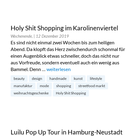
Holy Shit Shopping im Karolinenviertel
Wochenende,
| 12 Dezember 2019
Es sind nicht einmal zwei Wochen bis zum heiligen
Abend. Da klopft das Herz zwischendurch schonmal für
einen Augenblick etwas schneller, doch das nicht nur
aus Vorfreude, sondern eventuell auch ein wenig aus
Bammel. Denn …
„Holy Shit Shopping im Karolinenviertel“
weiterlesen
beauty
design
handmade
kunst
lifestyle
manufaktur
mode
shopping
streetfood markt
weihnachtsgeschenke
Holy Shit Shopping
Luilu Pop Up Tour in Hamburg-Neustadt