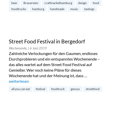
beer
Brauereien
craftmarkethamburg
design
food
foodtrucks
hamburg
handmade
music
tastings
Street Food Festival in Bergedorf
Wochenende,
| 6 Juni 2019
Zahlreiche Verlockungen für den Gaumen, endloses
Durchprobieren und ein entspanntes Wochenende –
das alles wartet auf dem Street Food Festival auf
Genießer. Wer noch keine Pläne für dieses
Wochenende hat und der Meinung ist, dass …
„Street Food Festival in Bergedorf“
weiterlesen
all you can eat
festival
foodtruck
genuss
streetfood