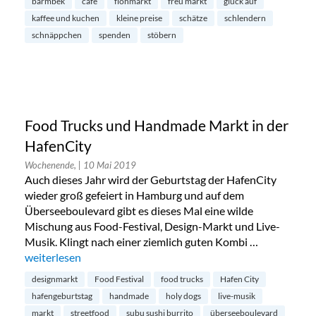
barmbek
cafe
flohmarkt
freu markt
glück auf
kaffee und kuchen
kleine preise
schätze
schlendern
schnäppchen
spenden
stöbern
Food Trucks und Handmade Markt in der
HafenCity
Wochenende,
| 10 Mai 2019
Auch dieses Jahr wird der Geburtstag der HafenCity
wieder groß gefeiert in Hamburg und auf dem
Überseeboulevard gibt es dieses Mal eine wilde
Mischung aus Food-Festival, Design-Markt und Live-
Musik. Klingt nach einer ziemlich guten Kombi …
„Food Trucks und Handmade Markt in der HafenCity“
weiterlesen
designmarkt
Food Festival
food trucks
Hafen City
hafengeburtstag
handmade
holy dogs
live-musik
markt
streetfood
subu sushi burrito
überseeboulevard